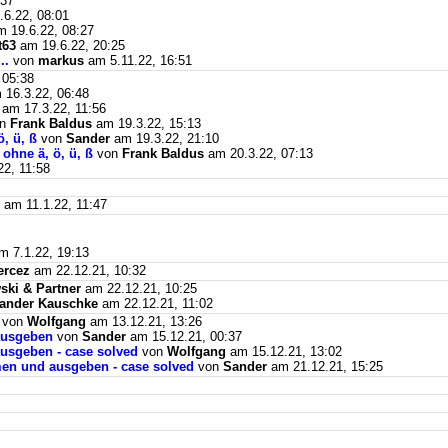
:37
6.22, 08:01
 19.6.22, 08:27
t63
am 19.6.22, 20:25
..
von
markus
am 5.11.22, 16:51
 05:38
16.3.22, 06:48
am 17.3.22, 11:56
on
Frank Baldus
am 19.3.22, 15:13
, ü, ß
von
Sander
am 19.3.22, 21:10
ohne ä, ö, ü, ß
von
Frank Baldus
am 20.3.22, 07:13
2, 11:58
am 11.1.22, 11:47
 7.1.22, 19:13
ercez
am 22.12.21, 10:32
ki & Partner
am 22.12.21, 10:25
ander Kauschke
am 22.12.21, 11:02
von
Wolfgang
am 13.12.21, 13:26
ausgeben
von
Sander
am 15.12.21, 00:37
usgeben - case solved
von
Wolfgang
am 15.12.21, 13:02
men und ausgeben - case solved
von
Sander
am 21.12.21, 15:25