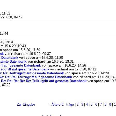
, 11:52
22.7.20, 09:42
15:44
20, 19:31
m 15.6.20, 10:43
on
space
am 15.6.20, 11:50
ank
von
richard
am 16.6.20, 09:37
te Datenbank
von
space
am 16.6.20, 11:20
gesamte Datenbank
von
richard
am 16.6.20, 13:31
riff auf gesamte Datenbank
von
space
am 16.6.20, 14:26
ilzugriff auf gesamte Datenbank
von
richard
am 17.6.20, 07:11
e: Re: Teilzugriff auf gesamte Datenbank
von
space
am 17.6.20, 14:29
Re: Re: Re: Teilzugriff auf gesamte Datenbank
von
richard
am 17.6.20, 14:
 Re: Re: Re: Re: Re: Teilzugriff auf gesamte Datenbank
von
space
am 19.6
, 07:22
Zur Eingabe
>
Ältere Einträge
|
2
|
3
|
4
|
5
|
6
|
7
|
8
|
9
|
1