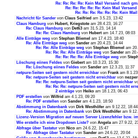
Re: Re: Re: Re: Kein Mail Versand nach g
Re: Re: Re: Re: Re: Kein Mail Versan
Re: Re: Re: Re: Re: Re: Kein Ma
Nachricht für Sander
von
Claus Seifried
am 3.5.23, 13:42
Claus Hamburg
von
Hubert, Kriegstote
am 28.4.23, 16:27
Re: Claus Hamburg
von
Det63
am 31.5.23, 14:14
Re: Re: Claus Hamburg
von
Hubert
am 14.7.23, 08:03
Alle Einträge weg
von
Stephan Bliemel
am 17.4.23, 18:40
Re: Alle Einträge weg
von
Sander
am 20.4.23, 14:44
Re: Re: Alle Einträge weg
von
Stephan Bliemel
am 20.
Re: Re: Re: Alle Einträge weg
von
Sander
am 20.4
Re: Re: Re: Re: Alle Einträge weg
von
Steph
Löschung eiines Feldes
von
Giebert
am 10.3.23, 15:30
Re: Löschung eiines Feldes
von
Sander
am 12.3.23, 11:37
netpure-Seiten seit gestern nicht erreichbar
von
Frank
am 8.1.23
Re: netpure-Seiten seit gestern nicht erreichbar
von
nezper
Re: Re: netpure-Seiten seit gestern nicht erreichbar
v
Re: Re: Re: netpure-Seiten seit gestern nicht err
2 einträge
von
Heiko
am 18.1.23, 06:43
PDF erstellen
von
Wilfrid
am 4.1.23, 09:20
Re: PDF erstellen
von
Sander
am 4.1.23, 18:50
Abstimmung in Datenbank
von
Dirk Westhöfer
am 9.12.22, 18:44
Re: Abstimmung in Datenbank
von
Dirk Westhöfer
am 9.12.
Lizenz-Version Migration auf neuen Server Lizenzfehler bzw. im
Wie erstelle ich eine Dropdown Liste?
von
Angela
am 27.9.22, 2
Abfrage über Tastatur
von
Nico
am 24.6.22, 15:47
Re: Abfrage über Tastatur
von
Sander
am 24.6.22, 20:04