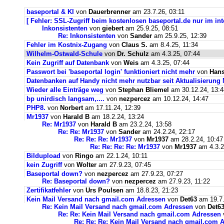
baseportal & KI
von
Dauerbrenner
am 23.7.26, 03:11
[ Fehler: SSL-Zugriff beim kostenlosen baseportal.de nur im int
Inkonsistenten
von
giebert
am 25.9.25, 08:51
Re: Inkonsistenten
von
Sander
am 25.9.25, 12:39
Fehler im Kostnix-Zugang
von
Claus S.
am 8.4.25, 11:34
Wilhelm-Ostwald-Schule
von
Dr. Schulz
am 4.3.25, 07:44
Kein Zugriff auf Datenbank
von
Weis
am 4.3.25, 07:44
Passwort bei 'baseportal login' funktioniert nicht mehr
von
Hans
Datenbanken auf Handy nicht mehr nutzbar seit Aktualisierung
Wieder alle Einträge weg
von
Stephan Bliemel
am 30.12.24, 13:4
bp unirdisch langsam,....
von
nezpercez
am 10.12.24, 14:47
PHP8.
von
Norbert
am 17.11.24, 12:39
Mr1937
von
Harald B
am 18.2.24, 13:24
Re: Mr1937
von
Harald B
am 23.2.24, 13:58
Re: Re: Mr1937
von
Sander
am 24.2.24, 22:17
Re: Re: Re: Mr1937
von
Mr1937
am 28.2.24, 10:47
Re: Re: Re: Re: Mr1937
von
Mr1937
am 4.3.2
Bildupload
von
Ringo
am 22.1.24, 10:11
kein Zugriff
von
Wolter
am 27.9.23, 07:45
Baseportal down?
von
nezpercez
am 27.9.23, 07:27
Re: Baseportal down?
von
nezpercez
am 27.9.23, 11:22
Zertifikatfehler
von
Urs Poulsen
am 18.8.23, 21:23
Kein Mail Versand nach gmail.com Adressen
von
Det63
am 19.7.
Re: Kein Mail Versand nach gmail.com Adressen
von
Det6
Re: Re: Kein Mail Versand nach gmail.com Adressen
Re: Re: Re: Kein Mail Versand nach gmail.com 