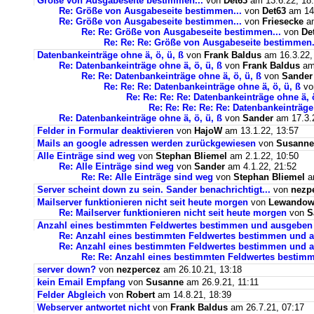
Größe von Ausgabeseite bestimmen...
von
Det63
am 13.6.22, 18
Re: Größe von Ausgabeseite bestimmen...
von
Det63
am 14.
Re: Größe von Ausgabeseite bestimmen...
von
Friesecke
am
Re: Re: Größe von Ausgabeseite bestimmen...
von
De
Re: Re: Re: Größe von Ausgabeseite bestimmen.
Datenbankeinträge ohne ä, ö, ü, ß
von
Frank Baldus
am 16.3.22,
Re: Datenbankeinträge ohne ä, ö, ü, ß
von
Frank Baldus
am 
Re: Re: Datenbankeinträge ohne ä, ö, ü, ß
von
Sander
Re: Re: Re: Datenbankeinträge ohne ä, ö, ü, ß
v
Re: Re: Re: Re: Datenbankeinträge ohne ä, ö
Re: Re: Re: Re: Re: Datenbankeinträge 
Re: Datenbankeinträge ohne ä, ö, ü, ß
von
Sander
am 17.3.2
Felder in Formular deaktivieren
von
HajoW
am 13.1.22, 13:57
Mails an google adressen werden zurückgewiesen
von
Susanne
Alle Einträge sind weg
von
Stephan Bliemel
am 2.1.22, 10:50
Re: Alle Einträge sind weg
von
Sander
am 4.1.22, 21:52
Re: Re: Alle Einträge sind weg
von
Stephan Bliemel
am
Server scheint down zu sein. Sander benachrichtigt...
von
nezp
Mailserver funktionieren nicht seit heute morgen
von
Lewandows
Re: Mailserver funktionieren nicht seit heute morgen
von
S
Anzahl eines bestimmten Feldwertes bestimmen und ausgeben
Re: Anzahl eines bestimmten Feldwertes bestimmen und 
Re: Anzahl eines bestimmten Feldwertes bestimmen und a
Re: Re: Anzahl eines bestimmten Feldwertes bestim
server down?
von
nezpercez
am 26.10.21, 13:18
kein Email Empfang
von
Susanne
am 26.9.21, 11:11
Felder Abgleich
von
Robert
am 14.8.21, 18:39
Webserver antwortet nicht
von
Frank Baldus
am 26.7.21, 07:17