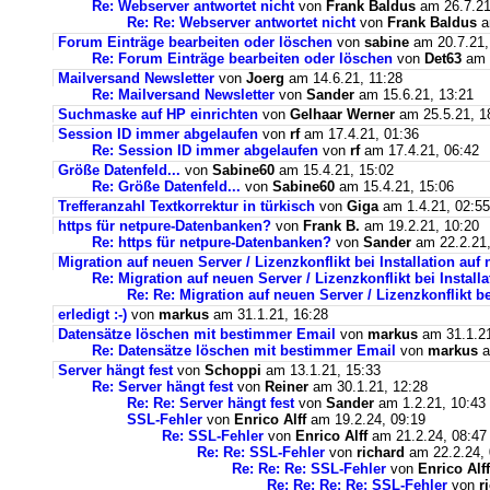
Re: Webserver antwortet nicht
von
Frank Baldus
am 26.7.21
Re: Re: Webserver antwortet nicht
von
Frank Baldus
a
Forum Einträge bearbeiten oder löschen
von
sabine
am 20.7.21,
Re: Forum Einträge bearbeiten oder löschen
von
Det63
am 2
Mailversand Newsletter
von
Joerg
am 14.6.21, 11:28
Re: Mailversand Newsletter
von
Sander
am 15.6.21, 13:21
Suchmaske auf HP einrichten
von
Gelhaar Werner
am 25.5.21, 1
Session ID immer abgelaufen
von
rf
am 17.4.21, 01:36
Re: Session ID immer abgelaufen
von
rf
am 17.4.21, 06:42
Größe Datenfeld...
von
Sabine60
am 15.4.21, 15:02
Re: Größe Datenfeld...
von
Sabine60
am 15.4.21, 15:06
Trefferanzahl Textkorrektur in türkisch
von
Giga
am 1.4.21, 02:55
https für netpure-Datenbanken?
von
Frank B.
am 19.2.21, 10:20
Re: https für netpure-Datenbanken?
von
Sander
am 22.2.21,
Migration auf neuen Server / Lizenzkonflikt bei Installation au
Re: Migration auf neuen Server / Lizenzkonflikt bei Instal
Re: Re: Migration auf neuen Server / Lizenzkonflikt b
erledigt :-)
von
markus
am 31.1.21, 16:28
Datensätze löschen mit bestimmer Email
von
markus
am 31.1.21
Re: Datensätze löschen mit bestimmer Email
von
markus
a
Server hängt fest
von
Schoppi
am 13.1.21, 15:33
Re: Server hängt fest
von
Reiner
am 30.1.21, 12:28
Re: Re: Server hängt fest
von
Sander
am 1.2.21, 10:43
SSL-Fehler
von
Enrico Alff
am 19.2.24, 09:19
Re: SSL-Fehler
von
Enrico Alff
am 21.2.24, 08:47
Re: Re: SSL-Fehler
von
richard
am 22.2.24, 
Re: Re: Re: SSL-Fehler
von
Enrico Alff
Re: Re: Re: Re: SSL-Fehler
von
r