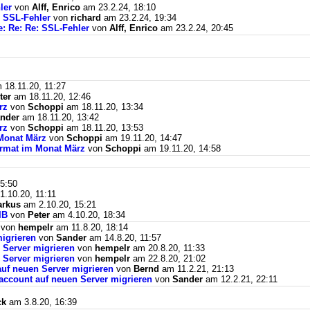
ler
von
Alff, Enrico
am 23.2.24, 18:10
: SSL-Fehler
von
richard
am 23.2.24, 19:34
e: Re: Re: SSL-Fehler
von
Alff, Enrico
am 23.2.24, 20:45
18.11.20, 11:27
ter
am 18.11.20, 12:46
rz
von
Schoppi
am 18.11.20, 13:34
nder
am 18.11.20, 13:42
rz
von
Schoppi
am 18.11.20, 13:53
Monat März
von
Schoppi
am 19.11.20, 14:47
ormat im Monat März
von
Schoppi
am 19.11.20, 14:58
5:50
.10.20, 11:11
rkus
am 2.10.20, 15:21
BIB
von
Peter
am 4.10.20, 18:34
von
hempelr
am 11.8.20, 18:14
igrieren
von
Sander
am 14.8.20, 11:57
 Server migrieren
von
hempelr
am 20.8.20, 11:33
 Server migrieren
von
hempelr
am 22.8.20, 21:02
auf neuen Server migrieren
von
Bernd
am 11.2.21, 21:13
naccount auf neuen Server migrieren
von
Sander
am 12.2.21, 22:11
ck
am 3.8.20, 16:39