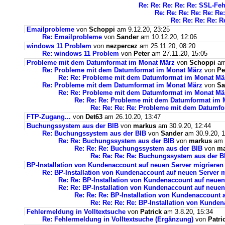
Re: Re: Re: Re: Re: SSL-Feh
Re: Re: Re: Re: Re: Re
Re: Re: Re: Re: R
Emailprobleme
von
Schoppi
am 9.12.20, 23:25
Re: Emailprobleme
von
Sander
am 10.12.20, 12:06
windows 11 Problem
von
nezpercez
am 25.11.20, 08:20
Re: windows 11 Problem
von
Peter
am 27.11.20, 15:05
Probleme mit dem Datumformat im Monat März
von
Schoppi
am 
Re: Probleme mit dem Datumformat im Monat März
von
Pe
Re: Re: Probleme mit dem Datumformat im Monat Mä
Re: Probleme mit dem Datumformat im Monat März
von
Sa
Re: Re: Probleme mit dem Datumformat im Monat Mä
Re: Re: Re: Probleme mit dem Datumformat im 
Re: Re: Re: Re: Probleme mit dem Datumf
FTP-Zugang...
von
Det63
am 26.10.20, 13:47
Buchungssystem aus der BIB
von
markus
am 30.9.20, 12:44
Re: Buchungssystem aus der BIB
von
Sander
am 30.9.20, 1
Re: Re: Buchungssystem aus der BIB
von
markus
am 1
Re: Re: Re: Buchungssystem aus der BIB
von
ma
Re: Re: Re: Re: Buchungssystem aus der 
BP-Installation von Kundenaccount auf neuen Server migrieren
Re: BP-Installation von Kundenaccount auf neuen Server m
Re: Re: BP-Installation von Kundenaccount auf neuen
Re: Re: BP-Installation von Kundenaccount auf neuen
Re: Re: Re: BP-Installation von Kundenaccount 
Re: Re: Re: Re: BP-Installation von Kunde
Fehlermeldung in Volltextsuche
von
Patrick
am 3.8.20, 15:34
Re: Fehlermeldung in Volltextsuche (Ergänzung)
von
Patri