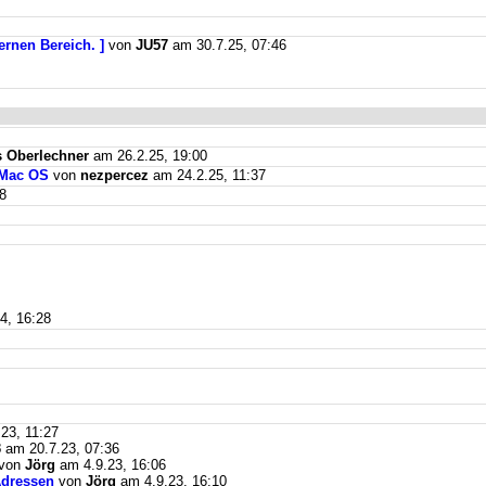
ernen Bereich. ]
von
JU57
am 30.7.25, 07:46
 Oberlechner
am 26.2.25, 19:00
 Mac OS
von
nezpercez
am 24.2.25, 11:37
8
4, 16:28
23, 11:27
3
am 20.7.23, 07:36
von
Jörg
am 4.9.23, 16:06
Adressen
von
Jörg
am 4.9.23, 16:10