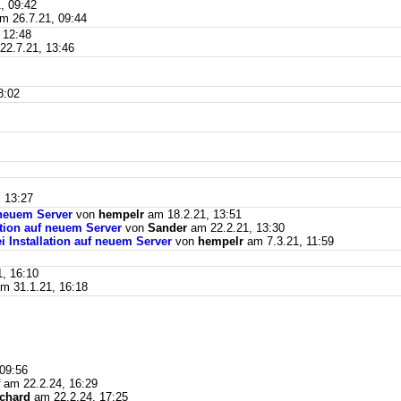
, 09:42
m 26.7.21, 09:44
 12:48
2.7.21, 13:46
8:02
 13:27
f neuem Server
von
hempelr
am 18.2.21, 13:51
lation auf neuem Server
von
Sander
am 22.2.21, 13:30
ei Installation auf neuem Server
von
hempelr
am 7.3.21, 11:59
, 16:10
m 31.1.21, 16:18
09:56
am 22.2.24, 16:29
ichard
am 22.2.24, 17:25