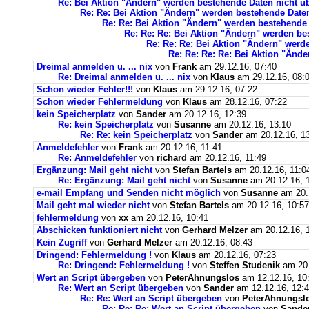
Re: Bei Aktion "Ändern" werden bestehende Daten nicht
Re: Re: Bei Aktion "Ändern" werden bestehende Dat
Re: Re: Bei Aktion "Ändern" werden bestehend
Re: Re: Re: Bei Aktion "Ändern" werden b
Re: Re: Re: Bei Aktion "Ändern" wer
Re: Re: Re: Re: Bei Aktion "Än
Dreimal anmelden u. ... nix
von
Frank
am 29.12.16, 07:40
Re: Dreimal anmelden u. ... nix
von
Klaus
am 29.12.16, 08:
Schon wieder Fehler!!!
von
Klaus
am 29.12.16, 07:22
Schon wieder Fehlermeldung
von
Klaus
am 28.12.16, 07:22
kein Speicherplatz
von
Sander
am 20.12.16, 12:39
Re: kein Speicherplatz
von
Susanne
am 20.12.16, 13:10
Re: Re: kein Speicherplatz
von
Sander
am 20.12.16, 1
Anmeldefehler
von
Frank
am 20.12.16, 11:41
Re: Anmeldefehler
von
richard
am 20.12.16, 11:49
Ergänzung: Mail geht nicht
von
Stefan Bartels
am 20.12.16, 11:0
Re: Ergänzung: Mail geht nicht
von
Susanne
am 20.12.16, 
e-mail Empfang und Senden nicht möglich
von
Susanne
am 20.1
Mail geht mal wieder nicht
von
Stefan Bartels
am 20.12.16, 10:57
fehlermeldung
von
xx
am 20.12.16, 10:41
Abschicken funktioniert nicht
von
Gerhard Melzer
am 20.12.16, 
Kein Zugriff
von
Gerhard Melzer
am 20.12.16, 08:43
Dringend: Fehlermeldung !
von
Klaus
am 20.12.16, 07:23
Re: Dringend: Fehlermeldung !
von
Steffen Studenik
am 20.
Wert an Script übergeben
von
PeterAhnungslos
am 12.12.16, 10
Re: Wert an Script übergeben
von
Sander
am 12.12.16, 12:
Re: Re: Wert an Script übergeben
von
PeterAhnungsl
Re: Re: Re: Wert an Script übergeben
von
Sande