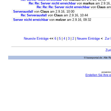
Re: Re: Server nicht erreichbar
von
markus
am 2.9.16,
Re: Re: Re: Server nicht erreichbar
von
Claus
am 
Serverausfall
von
Claus
am 2.9.16, 10:00
Re: Serverausfall
von
Claus
am 2.9.16, 10:44
Server nicht erreichbar
von
melzer
am 2.9.16, 09:32
Neueste Einträge
<<
6
|
5
|
4
|
3
|
2
|
Neuere Einträge
<
Zur 
Zur
© baseportal.de. Alle 
powered
Erstellen Sie Ihre