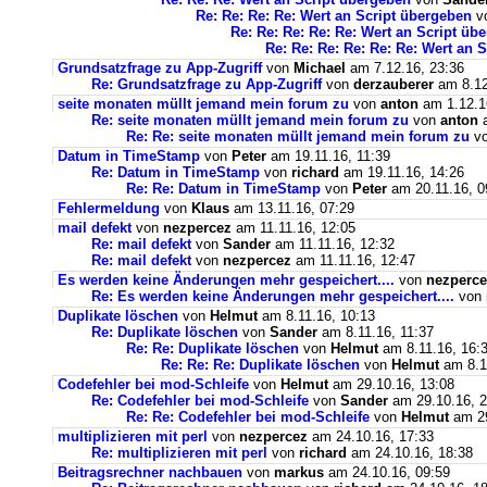
Re: Re: Re: Re: Wert an Script übergeben
v
Re: Re: Re: Re: Re: Wert an Script üb
Re: Re: Re: Re: Re: Re: Wert an 
Grundsatzfrage zu App-Zugriff
von
Michael
am 7.12.16, 23:36
Re: Grundsatzfrage zu App-Zugriff
von
derzauberer
am 8.12
seite monaten müllt jemand mein forum zu
von
anton
am 1.12.1
Re: seite monaten müllt jemand mein forum zu
von
anton
a
Re: Re: seite monaten müllt jemand mein forum zu
v
Datum in TimeStamp
von
Peter
am 19.11.16, 11:39
Re: Datum in TimeStamp
von
richard
am 19.11.16, 14:26
Re: Re: Datum in TimeStamp
von
Peter
am 20.11.16, 0
Fehlermeldung
von
Klaus
am 13.11.16, 07:29
mail defekt
von
nezpercez
am 11.11.16, 12:05
Re: mail defekt
von
Sander
am 11.11.16, 12:32
Re: mail defekt
von
nezpercez
am 11.11.16, 12:47
Es werden keine Änderungen mehr gespeichert....
von
nezperce
Re: Es werden keine Änderungen mehr gespeichert....
von
Duplikate löschen
von
Helmut
am 8.11.16, 10:13
Re: Duplikate löschen
von
Sander
am 8.11.16, 11:37
Re: Re: Duplikate löschen
von
Helmut
am 8.11.16, 16:
Re: Re: Re: Duplikate löschen
von
Helmut
am 8.1
Codefehler bei mod-Schleife
von
Helmut
am 29.10.16, 13:08
Re: Codefehler bei mod-Schleife
von
Sander
am 29.10.16, 2
Re: Re: Codefehler bei mod-Schleife
von
Helmut
am 29
multiplizieren mit perl
von
nezpercez
am 24.10.16, 17:33
Re: multiplizieren mit perl
von
richard
am 24.10.16, 18:38
Beitragsrechner nachbauen
von
markus
am 24.10.16, 09:59