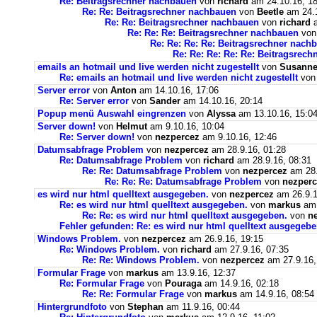
Re: Beitragsrechner nachbauen
von
richard
am 24.10.16, 18
Re: Re: Beitragsrechner nachbauen
von
Beetle
am 24.1
Re: Re: Beitragsrechner nachbauen
von
richard
a
Re: Re: Re: Beitragsrechner nachbauen
vo
Re: Re: Re: Re: Beitragsrechner nach
Re: Re: Re: Re: Re: Beitragsrec
emails an hotmail und live werden nicht zugestellt
von
Susann
Re: emails an hotmail und live werden nicht zugestellt
vo
Server error
von
Anton
am 14.10.16, 17:06
Re: Server error
von
Sander
am 14.10.16, 20:14
Popup menü Auswahl eingrenzen
von
Alyssa
am 13.10.16, 15:0
Server down!
von
Helmut
am 9.10.16, 10:04
Re: Server down!
von
nezpercez
am 9.10.16, 12:46
Datumsabfrage Problem
von
nezpercez
am 28.9.16, 01:28
Re: Datumsabfrage Problem
von
richard
am 28.9.16, 08:31
Re: Re: Datumsabfrage Problem
von
nezpercez
am 28.
Re: Re: Re: Datumsabfrage Problem
von
nezperc
es wird nur html quelltext ausgegeben.
von
nezpercez
am 26.9.1
Re: es wird nur html quelltext ausgegeben.
von
markus
am 
Re: Re: es wird nur html quelltext ausgegeben.
von
n
Fehler gefunden: Re: es wird nur html quelltext ausgegebe
Windows Problem.
von
nezpercez
am 26.9.16, 19:15
Re: Windows Problem.
von
richard
am 27.9.16, 07:35
Re: Re: Windows Problem.
von
nezpercez
am 27.9.16,
Formular Frage
von
markus
am 13.9.16, 12:37
Re: Formular Frage
von
Pouraga
am 14.9.16, 02:18
Re: Re: Formular Frage
von
markus
am 14.9.16, 08:54
Hintergrundfoto
von
Stephan
am 11.9.16, 00:44