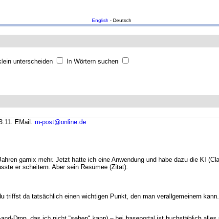
English
- Deutsch
lein unterscheiden
In Wörtern suchen
3:11.
EMail:
m-post@online.de
0 Jahren garnix mehr. Jetzt hatte ich eine Anwendung und habe dazu die KI (Cl
sste er scheitern. Aber sein Resümee (Zitat):
u triffst da tatsächlich einen wichtigen Punkt, den man verallgemeinern kann
ag-and-Drop, das ich nicht "sehen" kann) – bei baseportal ist buchstäblich all