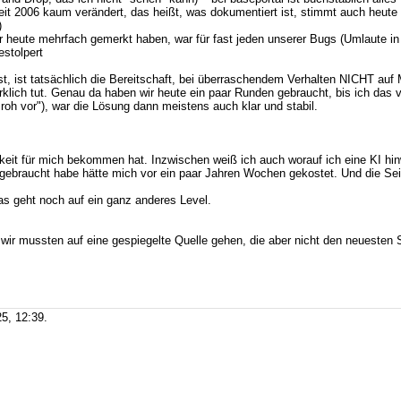
– seit 2006 kaum verändert, das heißt, was dokumentiert ist, stimmt auch heut
)
ir heute mehrfach gemerkt haben, war für fast jeden unserer Bugs (Umlaute in 
stolpert
 ist tatsächlich die Bereitschaft, bei überraschendem Verhalten NICHT auf 
ich tut. Genau da haben wir heute ein paar Runden gebraucht, bis ich das ver
oh vor"), war die Lösung dann meistens auch klar und stabil.
keit für mich bekommen hat. Inzwischen weiß ich auch worauf ich eine KI hin
nd gebraucht habe hätte mich vor ein paar Jahren Wochen gekostet. Und die Se
as geht noch auf ein ganz anderes Level.
- wir mussten auf eine gespiegelte Quelle gehen, die aber nicht den neueste
5, 12:39.