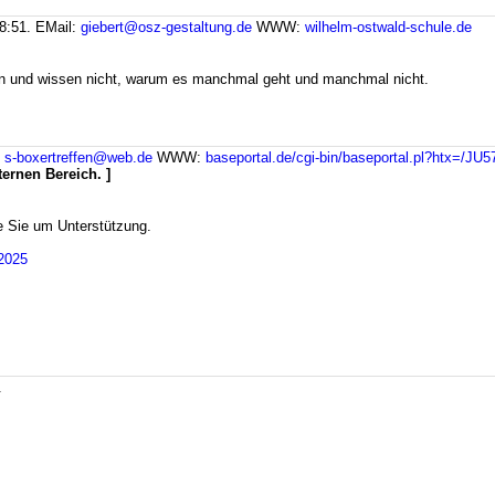
8:51.
EMail:
giebert@osz-gestaltung.de
WWW:
wilhelm-ostwald-schule.de
hen und wissen nicht, warum es manchmal geht und manchmal nicht.
:
s-boxertreffen@web.de
WWW:
baseportal.de/cgi-bin/baseportal.pl?htx=/JU5
ternen Bereich. ]
te Sie um Unterstützung.
J2025
.