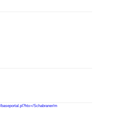
n/baseportal.pl?htx=/Schabraner/m