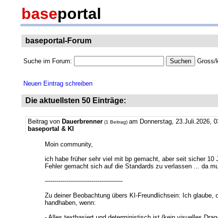
base
portal
baseportal-Forum
Suche im Forum:
Gross/k
Neuen Eintrag schreiben
Die aktuellsten 50 Einträge:
Beitrag von
Dauerbrenner
am Donnerstag, 23.Juli.2026, 0
(1 Beitrag)
baseportal & KI
Moin community,
ich habe früher sehr viel mit bp gemacht, aber seit sicher 1
Fehler gemacht sich auf die Standards zu verlassen ... da mu
----------------------------------------
Zu deiner Beobachtung übers KI-Freundlichsein: Ich glaube, d
handhaben, wenn:
- Alles textbasiert und deterministisch ist (kein visuelles Dr