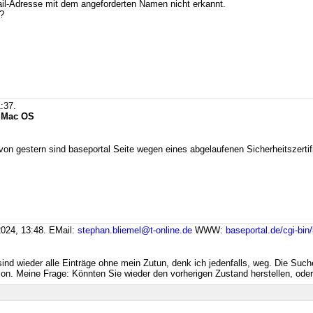
il-Adresse mit dem angeforderten Namen nicht erkannt.
?
:37.
g Mac OS
on gestern sind baseportal Seite wegen eines abgelaufenen Sicherheitszertifi
024, 13:48.
EMail:
stephan.bliemel@t-online.de
WWW:
baseportal.de/cgi-bin
nd wieder alle Einträge ohne mein Zutun, denk ich jedenfalls, weg. Die Suchen
ion. Meine Frage: Könnten Sie wieder den vorherigen Zustand herstellen, ode