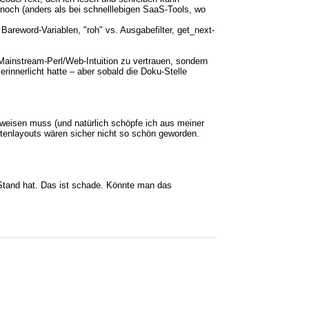
e noch (anders als bei schnelllebigen SaaS-Tools, wo
Bareword-Variablen, "roh" vs. Ausgabefilter, get_next-
Mainstream-Perl/Web-Intuition zu vertrauen, sondern
innerlicht hatte – aber sobald die Doku-Stelle
weisen muss (und natürlich schöpfe ich aus meiner
itenlayouts wären sicher nicht so schön geworden.
n Stand hat. Das ist schade. Könnte man das