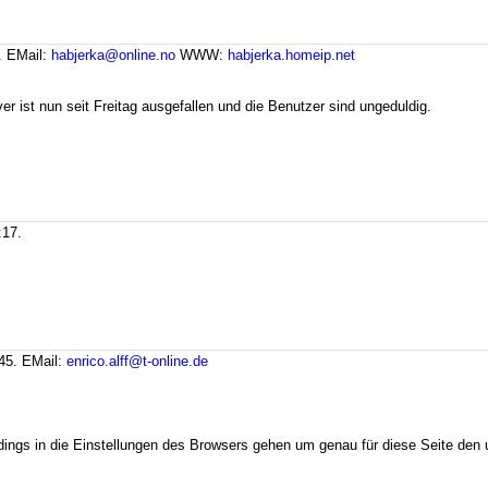
.
EMail:
habjerka@online.no
WWW:
habjerka.homeip.net
r ist nun seit Freitag ausgefallen und die Benutzer sind ungeduldig.
:17.
:45.
EMail:
enrico.alff@t-online.de
dings in die Einstellungen des Browsers gehen um genau für diese Seite den u