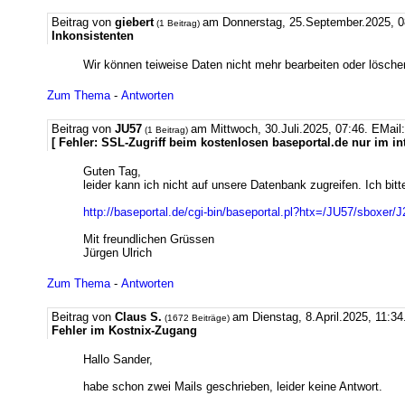
Beitrag von
giebert
am Donnerstag, 25.September.2025, 0
(1 Beitrag)
Inkonsistenten
Wir können teiweise Daten nicht mehr bearbeiten oder lösc
Zum Thema
-
Antworten
Beitrag von
JU57
am Mittwoch, 30.Juli.2025, 07:46.
EMail
(1 Beitrag)
[ Fehler: SSL-Zugriff beim kostenlosen baseportal.de nur im in
Guten Tag,
leider kann ich nicht auf unsere Datenbank zugreifen. Ich bit
http://baseportal.de/cgi-bin/baseportal.pl?htx=/JU57/sboxer/
Mit freundlichen Grüssen
Jürgen Ulrich
Zum Thema
-
Antworten
Beitrag von
Claus S.
am Dienstag, 8.April.2025, 11:34
(1672 Beiträge)
Fehler im Kostnix-Zugang
Hallo Sander,
habe schon zwei Mails geschrieben, leider keine Antwort.