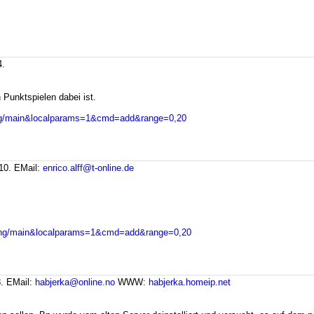
4.
Punktspielen dabei ist.
olfing/main&localparams=1&cmd=add&range=0,20
:10.
EMail:
enrico.alff@t-online.de
rolfing/main&localparams=1&cmd=add&range=0,20
8.
EMail:
habjerka@online.no
WWW:
habjerka.homeip.net