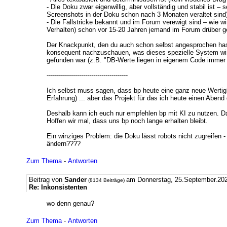
- Die Doku zwar eigenwillig, aber vollständig und stabil ist 
Screenshots in der Doku schon nach 3 Monaten veraltet sind
- Die Fallstricke bekannt und im Forum verewigt sind – wie w
Verhalten) schon vor 15-20 Jahren jemand im Forum drüber ge
Der Knackpunkt, den du auch schon selbst angesprochen hast,
konsequent nachzuschauen, was dieses spezielle System wirkl
gefunden war (z.B. "DB-Werte liegen in eigenem Code immer r
----------------------------------------
Ich selbst muss sagen, dass bp heute eine ganz neue Wertig
Erfahrung) ... aber das Projekt für das ich heute einen Abe
Deshalb kann ich euch nur empfehlen bp mit KI zu nutzen. D
Hoffen wir mal, dass uns bp noch lange erhalten bleibt.
Ein winziges Problem: die Doku lässt robots nicht zugreifen 
ändern????
Zum Thema
-
Antworten
Beitrag von
Sander
am Donnerstag, 25.September.202
(8134 Beiträge)
Re: Inkonsistenten
wo denn genau?
Zum Thema
-
Antworten