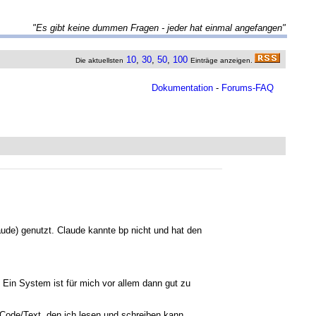
"Es gibt keine dummen Fragen - jeder hat einmal angefangen"
10
,
30
,
50
,
100
Die aktuellsten
Einträge anzeigen.
Dokumentation
-
Forums-FAQ
aude) genutzt. Claude kannte bp nicht und hat den
. Ein System ist für mich vor allem dann gut zu
es Code/Text, den ich lesen und schreiben kann