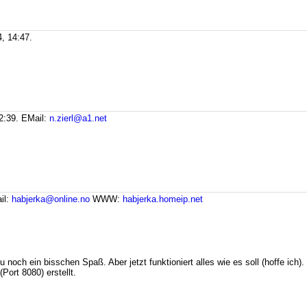
, 14:47.
2:39.
EMail:
n.zierl@a1.net
il:
habjerka@online.no
WWW:
habjerka.homeip.net
zu noch ein bisschen Spaß. Aber jetzt funktioniert alles wie es soll (hoffe i
Port 8080) erstellt.