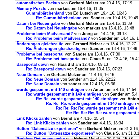
automatisches Backup
von
Gerhard Melzer
am 20.4.16, 17:19
Memory Puzzle
von
markus
am 16.4.16, 11:35
Gummibärchenland
von
Ed Lutsch
am 19.4.16, 16:43
Re: Gummibärchenland
von
Sander
am 19.4.16, 19:49
Datum bei Neueingabe
von
Gerhard Melzer
am 15.4.16, 11:39
Re: Datum bei Neueingabe
von
markus
am 15.4.16, 13:48
Probleme beim Mailversand?
von
Joerg
am 14.4.16, 09:13
Re: Probleme beim Mailversand?
von
Sander
am 14.4.16, 1
Änderungen gleichzeitig
von
Gerhard Melzer
am 13.4.16, 12:27
Re: Änderungen gleichzeitig
von
Sander
am 13.4.16, 12:49
Probleme bei baseportal
von
Sander
am 13.4.16, 07:30
Re: Probleme bei baseportal
von
Claus S.
am 13.4.16, 15:4
Baseportal down
von
Harald B
am 12.4.16, 09:13
Re: Baseportal down
von
Sander
am 13.4.16, 07:23
Neue Domain
von
Gerhard Melzer
am 11.4.16, 16:16
Re: Neue Domain
von
Sander
am 11.4.16, 22:22
Re: Neue Domain
von
sander
am 12.4.16, 06:36
wurde gespammt mit 140 einträgen
von
Anton
am 5.4.16, 14:54
Re: wurde gespammt mit 140 einträgen
von
Sander
am 5.4.
Re: Re: wurde gespammt mit 140 einträgen
von
Anton
Re: Re: Re: wurde gespammt mit 140 einträgen
v
Re: Re: Re: Re: wurde gespammt mit 140 e
Re: Re: Re: Re: Re: wurde gespammt m
Link Klicks zählen
von
Bernd
am 4.4.16, 15:54
Re: Link Klicks zählen
von
Sander
am 4.4.16, 18:34
Button "Datensätze exportieren"
von
Gerhard Melzer
am 31.3.16,
Re: Button "Datensätze exportieren"
von
Claus S.
am 31.3.1
Problem Datumsausgabe
von
Helmut Meisl
am 29.3.16, 15:58