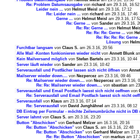
Re: Problem Datumsausgabe
von
richard
am 29.3.16, 16:52
Leider nein ...
von
Helmut Meisl
am 29.3.16, 17:12
Re: Leider nein ...
von
richard
am 29.3.16, 17:46
Gerne ...
von
Helmut Meisl
am 29.3.16, 17:5
Re: Gerne ...
von
Sander
am 29.3.16, 2
Re: Re: Gerne ...
von
Helmut Mei
Re: Re: Re: Gerne ...
von
He
Re: Re: Re: Re: Gerne .
Lösung
von
Helm
Furchtbar langsam
von
Claus S.
am 26.3.16, 20:56
Alle Mail -Konten funkionieren wieder nicht
von
Annett Blunk
am
Kein Mailversand möglich
von
Stefan Bartels
am 23.3.16, 10:44
Server läuft wieder
von
Sander
am 23.3.16, 10:42
Serverausfall und Postfächer lassen sich nicht öffnen
von
Annet
Mailserver wieder down....
von
Nezpercez
am 23.3.16, 09:46
Re: Mailserver wieder down....
von
Nezpercez
am 23.3.16, 0
Re: Re: Mailserver wieder down....
von
sbastian
am 23.
Serverausfall und Email Postfach laesst sich nicht oeffnen
von
Re: Serverausfall und Email Postfach laesst sich nicht oef
Serverausfall
von
Klaus
am 23.3.16, 07:14
Re: Serverausfall
von
David Junghähnel
am 23.3.16, 08:12
DB Eintrag per Formular - möchte Zeilenumbrüche nicht in DB 
Server lahmt
von
Claus S.
am 20.3.16, 23:20
Button "Abschicken"
von
Gerhard Melzer
am 16.3.16, 20:16
Re: Button "Abschicken"
von
Claus S.
am 16.3.16, 22:48
Re: Button "Abschicken"
von
Gerhard Melzer
am 17.3.
Re: Re: Button "Abschicken"
von
markus
am 17.3