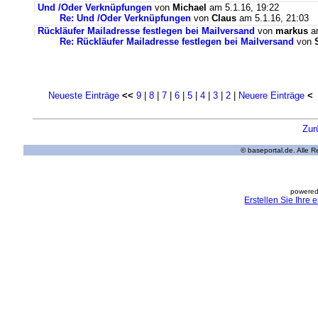
Und /Oder Verknüpfungen
von
Michael
am 5.1.16, 19:22
Re: Und /Oder Verknüpfungen
von
Claus
am 5.1.16, 21:03
Rückläufer Mailadresse festlegen bei Mailversand
von
markus
am
Re: Rückläufer Mailadresse festlegen bei Mailversand
von
Neueste Einträge
<<
9
|
8
|
7
|
6
|
5
|
4
|
3
|
2
|
Neuere Einträge
<
Zur
© baseportal.de. Alle 
powered
Erstellen Sie Ihre