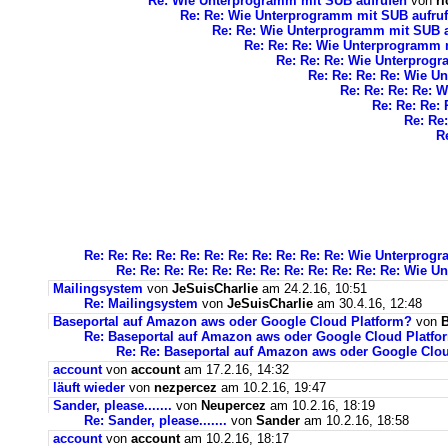
Re: Wie Unterprogramm mit SUB aufrufen
von
r
Re: Re: Wie Unterprogramm mit SUB aufru
Re: Re: Wie Unterprogramm mit SUB a
Re: Re: Re: Wie Unterprogramm 
Re: Re: Re: Wie Unterprog
Re: Re: Re: Re: Wie U
Re: Re: Re: Re: 
Re: Re: Re:
Re: Re
R
Re: Re: Re: Re: Re: Re: Re: Re: Re: Re: Re: Wie Unterpro
Re: Re: Re: Re: Re: Re: Re: Re: Re: Re: Re: Re: Wie 
Mailingsystem
von
JeSuisCharlie
am 24.2.16, 10:51
Re: Mailingsystem
von
JeSuisCharlie
am 30.4.16, 12:48
Baseportal auf Amazon aws oder Google Cloud Platform?
von
B
Re: Baseportal auf Amazon aws oder Google Cloud Platfo
Re: Re: Baseportal auf Amazon aws oder Google Clo
account
von
account
am 17.2.16, 14:32
läuft wieder
von
nezpercez
am 10.2.16, 19:47
Sander, please.......
von
Neupercez
am 10.2.16, 18:19
Re: Sander, please.......
von
Sander
am 10.2.16, 18:58
account
von
account
am 10.2.16, 18:17