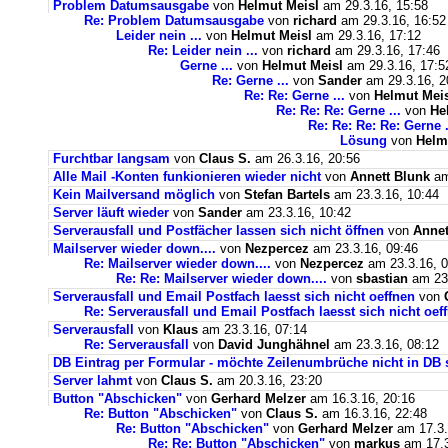
Problem Datumsausgabe
von
Helmut Meisl
am 29.3.16, 15:58
Re: Problem Datumsausgabe
von
richard
am 29.3.16, 16:52
Leider nein ...
von
Helmut Meisl
am 29.3.16, 17:12
Re: Leider nein ...
von
richard
am 29.3.16, 17:46
Gerne ...
von
Helmut Meisl
am 29.3.16, 17:5
Re: Gerne ...
von
Sander
am 29.3.16, 2
Re: Re: Gerne ...
von
Helmut Mei
Re: Re: Re: Gerne ...
von
He
Re: Re: Re: Re: Gerne .
Lösung
von
Helm
Furchtbar langsam
von
Claus S.
am 26.3.16, 20:56
Alle Mail -Konten funkionieren wieder nicht
von
Annett Blunk
am
Kein Mailversand möglich
von
Stefan Bartels
am 23.3.16, 10:44
Server läuft wieder
von
Sander
am 23.3.16, 10:42
Serverausfall und Postfächer lassen sich nicht öffnen
von
Annet
Mailserver wieder down....
von
Nezpercez
am 23.3.16, 09:46
Re: Mailserver wieder down....
von
Nezpercez
am 23.3.16, 0
Re: Re: Mailserver wieder down....
von
sbastian
am 23.
Serverausfall und Email Postfach laesst sich nicht oeffnen
von
Re: Serverausfall und Email Postfach laesst sich nicht oef
Serverausfall
von
Klaus
am 23.3.16, 07:14
Re: Serverausfall
von
David Junghähnel
am 23.3.16, 08:12
DB Eintrag per Formular - möchte Zeilenumbrüche nicht in DB 
Server lahmt
von
Claus S.
am 20.3.16, 23:20
Button "Abschicken"
von
Gerhard Melzer
am 16.3.16, 20:16
Re: Button "Abschicken"
von
Claus S.
am 16.3.16, 22:48
Re: Button "Abschicken"
von
Gerhard Melzer
am 17.3.
Re: Re: Button "Abschicken"
von
markus
am 17.3