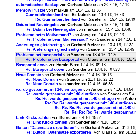
automatisches Backup
von
Gerhard Melzer
am 20.4.16, 17:19
Memory Puzzle
von
markus
am 16.4.16, 11:35
Gummibärchenland
von
Ed Lutsch
am 19.4.16, 16:43
Re: Gummibärchenland
von
Sander
am 19.4.16, 19:49
Datum bei Neueingabe
von
Gerhard Melzer
am 15.4.16, 11:39
Re: Datum bei Neueingabe
von
markus
am 15.4.16, 13:48
Probleme beim Mailversand?
von
Joerg
am 14.4.16, 09:13
Re: Probleme beim Mailversand?
von
Sander
am 14.4.16, 1
Änderungen gleichzeitig
von
Gerhard Melzer
am 13.4.16, 12:27
Re: Änderungen gleichzeitig
von
Sander
am 13.4.16, 12:49
Probleme bei baseportal
von
Sander
am 13.4.16, 07:30
Re: Probleme bei baseportal
von
Claus S.
am 13.4.16, 15:4
Baseportal down
von
Harald B
am 12.4.16, 09:13
Re: Baseportal down
von
Sander
am 13.4.16, 07:23
Neue Domain
von
Gerhard Melzer
am 11.4.16, 16:16
Re: Neue Domain
von
Sander
am 11.4.16, 22:22
Re: Neue Domain
von
sander
am 12.4.16, 06:36
wurde gespammt mit 140 einträgen
von
Anton
am 5.4.16, 14:54
Re: wurde gespammt mit 140 einträgen
von
Sander
am 5.4.
Re: Re: wurde gespammt mit 140 einträgen
von
Anton
Re: Re: Re: wurde gespammt mit 140 einträgen
v
Re: Re: Re: Re: wurde gespammt mit 140 e
Re: Re: Re: Re: Re: wurde gespammt m
Link Klicks zählen
von
Bernd
am 4.4.16, 15:54
Re: Link Klicks zählen
von
Sander
am 4.4.16, 18:34
Button "Datensätze exportieren"
von
Gerhard Melzer
am 31.3.16,
Re: Button "Datensätze exportieren"
von
Claus S.
am 31.3.1