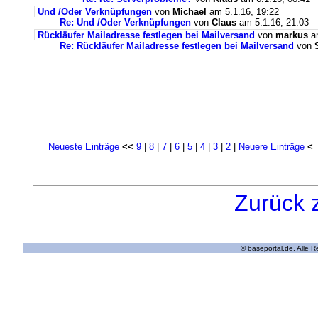
Und /Oder Verknüpfungen
von
Michael
am 5.1.16, 19:22
Re: Und /Oder Verknüpfungen
von
Claus
am 5.1.16, 21:03
Rückläufer Mailadresse festlegen bei Mailversand
von
markus
am
Re: Rückläufer Mailadresse festlegen bei Mailversand
von
Neueste Einträge
<<
9
|
8
|
7
|
6
|
5
|
4
|
3
|
2
|
Neuere Einträge
<
Zurück 
© baseportal.de. Alle 