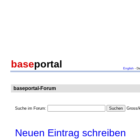
base
portal
English
- D
baseportal-Forum
Suche im Forum:
Gross/k
Neuen Eintrag schreiben