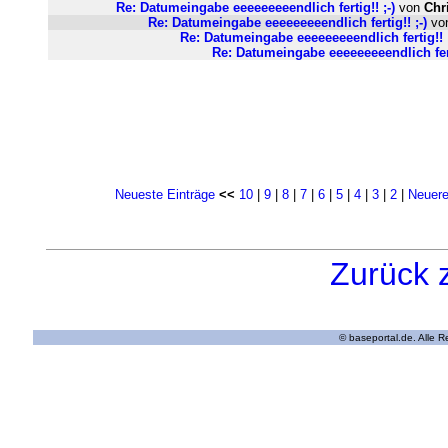
Re: Datumeingabe eeeeeeeeendlich fertig!! ;-)
von
Chr
Re: Datumeingabe eeeeeeeeendlich fertig!! ;-)
vo
Re: Datumeingabe eeeeeeeeendlich fertig!! ;
Re: Datumeingabe eeeeeeeeendlich ferti
Neueste Einträge
<<
10
|
9
|
8
|
7
|
6
|
5
|
4
|
3
|
2
|
Neuere
Zurück 
© baseportal.de. Alle 