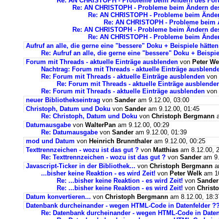
Re: AN CHRISTOPH - Probleme beim Ändern des Fo
Re: AN CHRISTOPH - Probleme beim Ändern de
Re: AN CHRISTOPH - Probleme beim Ände
Re: AN CHRISTOPH - Probleme beim 
Re: AN CHRISTOPH - Probleme beim Ändern de
Re: AN CHRISTOPH - Probleme beim Ände
Aufruf an alle, die gerne eine "bessere" Doku + Beispiele hätten
Re: Aufruf an alle, die gerne eine "bessere" Doku + Beispie
Forum mit Threads - aktuelle Einträge ausblenden
von
Peter We
Nachtrag: Forum mit Threads - aktuelle Einträge ausblend
Re: Forum mit Threads - aktuelle Einträge ausblenden
von
Re: Forum mit Threads - aktuelle Einträge ausblende
Re: Forum mit Threads - aktuelle Einträge ausblenden
von
neuer Bibliothekseintrag
von
Sander
am 9.12.00, 03:00
Christoph, Datum und Doku
von
Sander
am 9.12.00, 01:45
Re: Christoph, Datum und Doku
von
Christoph Bergmann
a
Datumausgabe
von
WalterPan
am 9.12.00, 00:29
Re: Datumausgabe
von
Sander
am 9.12.00, 01:39
mod und Datum
von
Heinrich Brunnthaler
am 9.12.00, 00:25
Texttrennzeichen - wozu ist das gut ?
von
Matthias
am 8.12.00, 
Re: Texttrennzeichen - wozu ist das gut ?
von
Sander
am 9.
Javascript-Ticker in der Bibliothek...
von
Christoph Bergmann
am
...bisher keine Reaktion - es wird Zeit!
von
Peter Welk
am 10
Re: ...bisher keine Reaktion - es wird Zeit!
von
Sander
Re: ...bisher keine Reaktion - es wird Zeit!
von
Christ
Datum konvertieren...
von
Christoph Bergmann
am 8.12.00, 18:3
Datenbank durcheinander - wegen HTML-Code in Datenfelder ?
Re: Datenbank durcheinander - wegen HTML-Code in Daten