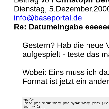
Dienstag, 5.Dezember.200
info@baseportal.de
Re: Datumeingabe eeeeeee
Gestern? Hab die neue V
aufgespielt - teste das mal
Wobei: Eins muss ich da
Format ist jetzt ein ander
<perl>

($sec,$min,$hour,$mday,$mon,$year,$wday,$yday,$isds
$mon += 1;
