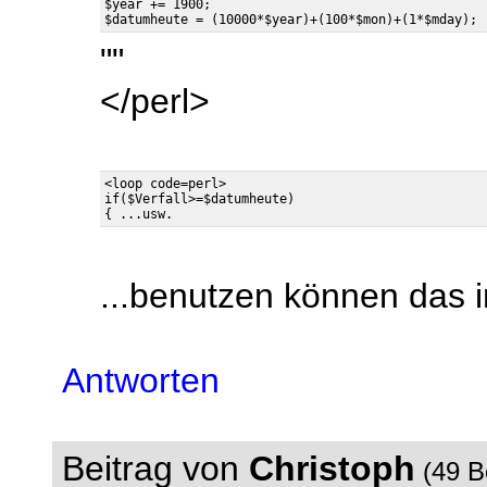
$year += 1900;

""
</perl>
<loop code=perl>

if($Verfall>=$datumheute)

...benutzen können das i
Antworten
Beitrag von
Christoph
(49 B