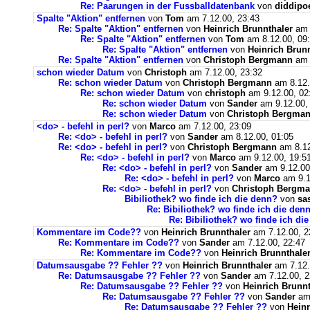
Re: Paarungen in der Fussballdatenbank
von
diddipo
Spalte "Aktion" entfernen
von
Tom
am 7.12.00, 23:43
Re: Spalte "Aktion" entfernen
von
Heinrich Brunnthaler
am 
Re: Spalte "Aktion" entfernen
von
Tom
am 8.12.00, 09
Re: Spalte "Aktion" entfernen
von
Heinrich Brun
Re: Spalte "Aktion" entfernen
von
Christoph Bergmann
am 
schon wieder Datum
von
Christoph
am 7.12.00, 23:32
Re: schon wieder Datum
von
Christoph Bergmann
am 8.12.
Re: schon wieder Datum
von
christoph
am 9.12.00, 02
Re: schon wieder Datum
von
Sander
am 9.12.00,
Re: schon wieder Datum
von
Christoph Bergma
<do> - befehl in perl?
von
Marco
am 7.12.00, 23:09
Re: <do> - befehl in perl?
von
Sander
am 8.12.00, 01:05
Re: <do> - befehl in perl?
von
Christoph Bergmann
am 8.12
Re: <do> - befehl in perl?
von
Marco
am 9.12.00, 19:5
Re: <do> - befehl in perl?
von
Sander
am 9.12.00
Re: <do> - befehl in perl?
von
Marco
am 9.1
Re: <do> - befehl in perl?
von
Christoph Bergm
Bibiliothek? wo finde ich die denn?
von
sa
Re: Bibiliothek? wo finde ich die den
Re: Bibiliothek? wo finde ich di
Kommentare im Code??
von
Heinrich Brunnthaler
am 7.12.00, 2
Re: Kommentare im Code??
von
Sander
am 7.12.00, 22:47
Re: Kommentare im Code??
von
Heinrich Brunnthale
Datumsausgabe ?? Fehler ??
von
Heinrich Brunnthaler
am 7.12.
Re: Datumsausgabe ?? Fehler ??
von
Sander
am 7.12.00, 2
Re: Datumsausgabe ?? Fehler ??
von
Heinrich Brunnt
Re: Datumsausgabe ?? Fehler ??
von
Sander
am 
Re: Datumsausgabe ?? Fehler ??
von
Heinr