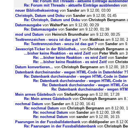
Re: Forum mit Threads - aktuelle Einträge ausblende
Re: Forum mit Threads - aktuelle Einträge ausblenden
von
neuer Bibliothekseintrag
von
Sander
am 9.12.00, 03:00
Christoph, Datum und Doku
von
Sander
am 9.12.00, 01:45
Re: Christoph, Datum und Doku
von
Christoph Bergmann
a
Datumausgabe
von
WalterPan
am 9.12.00, 00:29
Re: Datumausgabe
von
Sander
am 9.12.00, 01:39
mod und Datum
von
Heinrich Brunnthaler
am 9.12.00, 00:25
Texttrennzeichen - wozu ist das gut ?
von
Matthias
am 8.12.00, 
Re: Texttrennzeichen - wozu ist das gut ?
von
Sander
am 9.
Javascript-Ticker in der Bibliothek...
von
Christoph Bergmann
am
...bisher keine Reaktion - es wird Zeit!
von
Peter Welk
am 10
Re: ...bisher keine Reaktion - es wird Zeit!
von
Sander
Re: ...bisher keine Reaktion - es wird Zeit!
von
Christ
Datum konvertieren...
von
Christoph Bergmann
am 8.12.00, 18:3
Datenbank durcheinander - wegen HTML-Code in Datenfelder ?
Re: Datenbank durcheinander - wegen HTML-Code in Daten
Re: Datenbank durcheinander - wegen HTML-Code in 
Re: Datenbank durcheinander - wegen HTML-Cod
Re: Datenbank durcheinander - wegen HTM
Mein armes Gästebuch
von
StefanKrupop
am 8.12.00, 17:28
Re: Mein armes Gästebuch
von
Christoph Bergmann
am 8.1
nochmal Datum
von
Sander
am 8.12.00, 16:41
Re: nochmal Datum
von
Christoph Bergmann
am 8.12.00, 1
Re: nochmal Datum
von
Sander
am 8.12.00, 19:46
Re: nochmal Datum
von
sander
am 9.12.00, 16:15
Paarungen in der Fussballdatenbank
von
diddipoeler
am 8.12.00
Re: Paarungen in der Fussballdatenbank
von
Christoph B