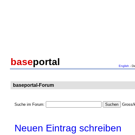
base
portal
English
- D
baseportal-Forum
Suche im Forum:
Gross/k
Neuen Eintrag schreiben