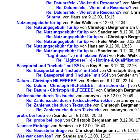
Re: Datumsfeld - Wo ist die Resonanz?
von
Matt
Re: Datumsfeld - Wo ist die Resonanz?
vo
Re: Datumsfeld - Wo ist die Resonanz?
von
Chri
Stimmt!
von
Hans
am 9.12.00, 13:13
Nutzungsgebühr für bp
von
Peter Welk
am 6.12.00, 22:34
Re: Nutzungsgebühr für bp
von
Christoph Bergmann
am 8.
Re: Nutzungsgebühr für bp
von
Sander
am 8.12.00, 19
Re: Nutzungsgebühr für bp
von
Christoph Berg
Re: Nutzungsgebühr für bp
von
Peter Welk
am 8.12.00
Re: Nutzungsgebühr für bp
von
Hans
am 9.12.00, 13:35
Re: Nutzungsgebühr für bp
von
Sander
am 9.12.00, 16
"Light-user" :-) mit letztem Wort
von
Peter Welk
a
Re: "Light-user" :-) - Hotline & Qualifikation
Baseportal und "include" mit SSI
von
Kay B.
am 6.12.00, 22:26
Re: Baseportal und "include" mit SSI
von
Christoph Berg
Re: Baseportal und "include" mit SSI
von
Sander
am 7
Datum - Christoph HILFEEEEE!
von
Stefan
am 6.12.00, 22:14
Re: Datum - Christoph HILFEEEEE! - Bin schon da ;-)
von
Re: Datum - Christoph HILFEEEEE!
von
Christoph Bergma
Zahlensuche durch Textsuche
von
anonym
am 6.12.00, 20:49
Re: Zahlensuche durch Textsuche+Korrektur
von
anonym
a
Re: Zahlensuche durch Textsuche
von
Christoph Bergman
Re: Zahlensuche durch Textsuche
von
anonym
am 9.1
probs bei loop
von
Sander
am 6.12.00, 20:38
Re: probs bei loop
von
Christoph Bergmann
am 8.12.00, 17
Neueste Einträge
von
Achim
am 6.12.00, 16:43
Re: Neueste Einträge
von
Christoph Bergmann
am 6.12.00, 
Was war denn los?
von
Sander
am 6.12.00, 15:13