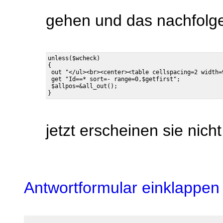
gehen und das nachfolg
unless($wcheck)

{

 out "</ul><br><center><table cellspacing=2 width=
 get "Id==* sort=- range=0,$getfirst";

 $allpos=&all_out();

jetzt erscheinen sie nich
Antwortformular einklappen