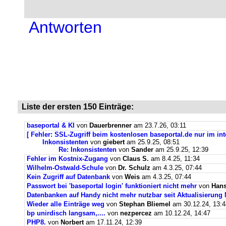
Antworten
Liste der ersten 150 Einträge:
baseportal & KI
von
Dauerbrenner
am 23.7.26, 03:11
[ Fehler: SSL-Zugriff beim kostenlosen baseportal.de nur im int
Inkonsistenten
von
giebert
am 25.9.25, 08:51
Re: Inkonsistenten
von
Sander
am 25.9.25, 12:39
Fehler im Kostnix-Zugang
von
Claus S.
am 8.4.25, 11:34
Wilhelm-Ostwald-Schule
von
Dr. Schulz
am 4.3.25, 07:44
Kein Zugriff auf Datenbank
von
Weis
am 4.3.25, 07:44
Passwort bei 'baseportal login' funktioniert nicht mehr
von
Hans
Datenbanken auf Handy nicht mehr nutzbar seit Aktualisierung
Wieder alle Einträge weg
von
Stephan Bliemel
am 30.12.24, 13:4
bp unirdisch langsam,....
von
nezpercez
am 10.12.24, 14:47
PHP8.
von
Norbert
am 17.11.24, 12:39