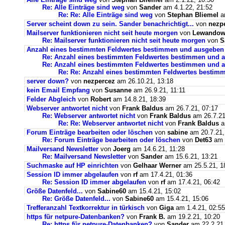
Re: Alle Einträge sind weg
von
Sander
am 4.1.22, 21:52
Re: Re: Alle Einträge sind weg
von
Stephan Bliemel
am
Server scheint down zu sein. Sander benachrichtigt...
von
nezp
Mailserver funktionieren nicht seit heute morgen
von
Lewandows
Re: Mailserver funktionieren nicht seit heute morgen
von
S
Anzahl eines bestimmten Feldwertes bestimmen und ausgeben
Re: Anzahl eines bestimmten Feldwertes bestimmen und 
Re: Anzahl eines bestimmten Feldwertes bestimmen und a
Re: Re: Anzahl eines bestimmten Feldwertes bestim
server down?
von
nezpercez
am 26.10.21, 13:18
kein Email Empfang
von
Susanne
am 26.9.21, 11:11
Felder Abgleich
von
Robert
am 14.8.21, 18:39
Webserver antwortet nicht
von
Frank Baldus
am 26.7.21, 07:17
Re: Webserver antwortet nicht
von
Frank Baldus
am 26.7.21
Re: Re: Webserver antwortet nicht
von
Frank Baldus
a
Forum Einträge bearbeiten oder löschen
von
sabine
am 20.7.21,
Re: Forum Einträge bearbeiten oder löschen
von
Det63
am 2
Mailversand Newsletter
von
Joerg
am 14.6.21, 11:28
Re: Mailversand Newsletter
von
Sander
am 15.6.21, 13:21
Suchmaske auf HP einrichten
von
Gelhaar Werner
am 25.5.21, 1
Session ID immer abgelaufen
von
rf
am 17.4.21, 01:36
Re: Session ID immer abgelaufen
von
rf
am 17.4.21, 06:42
Größe Datenfeld...
von
Sabine60
am 15.4.21, 15:02
Re: Größe Datenfeld...
von
Sabine60
am 15.4.21, 15:06
Trefferanzahl Textkorrektur in türkisch
von
Giga
am 1.4.21, 02:55
https für netpure-Datenbanken?
von
Frank B.
am 19.2.21, 10:20
Re: https für netpure-Datenbanken?
von
Sander
am 22.2.21,