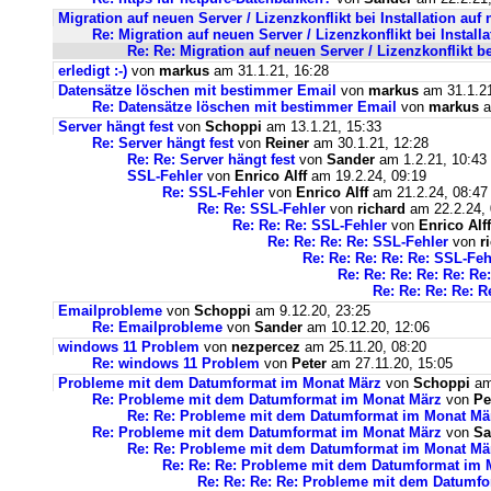
Migration auf neuen Server / Lizenzkonflikt bei Installation au
Re: Migration auf neuen Server / Lizenzkonflikt bei Instal
Re: Re: Migration auf neuen Server / Lizenzkonflikt b
erledigt :-)
von
markus
am 31.1.21, 16:28
Datensätze löschen mit bestimmer Email
von
markus
am 31.1.21
Re: Datensätze löschen mit bestimmer Email
von
markus
a
Server hängt fest
von
Schoppi
am 13.1.21, 15:33
Re: Server hängt fest
von
Reiner
am 30.1.21, 12:28
Re: Re: Server hängt fest
von
Sander
am 1.2.21, 10:43
SSL-Fehler
von
Enrico Alff
am 19.2.24, 09:19
Re: SSL-Fehler
von
Enrico Alff
am 21.2.24, 08:47
Re: Re: SSL-Fehler
von
richard
am 22.2.24, 
Re: Re: Re: SSL-Fehler
von
Enrico Alff
Re: Re: Re: Re: SSL-Fehler
von
r
Re: Re: Re: Re: Re: SSL-Feh
Re: Re: Re: Re: Re: Re
Re: Re: Re: Re: R
Emailprobleme
von
Schoppi
am 9.12.20, 23:25
Re: Emailprobleme
von
Sander
am 10.12.20, 12:06
windows 11 Problem
von
nezpercez
am 25.11.20, 08:20
Re: windows 11 Problem
von
Peter
am 27.11.20, 15:05
Probleme mit dem Datumformat im Monat März
von
Schoppi
am 
Re: Probleme mit dem Datumformat im Monat März
von
Pe
Re: Re: Probleme mit dem Datumformat im Monat Mä
Re: Probleme mit dem Datumformat im Monat März
von
Sa
Re: Re: Probleme mit dem Datumformat im Monat Mä
Re: Re: Re: Probleme mit dem Datumformat im 
Re: Re: Re: Re: Probleme mit dem Datumf