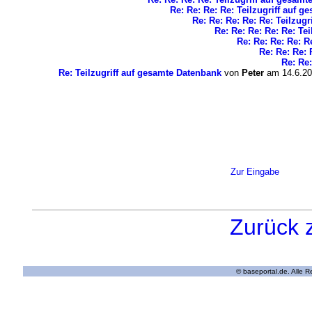
Re: Re: Re: Re: Teilzugriff auf 
Re: Re: Re: Re: Re: Teilzug
Re: Re: Re: Re: Re: Te
Re: Re: Re: Re: R
Re: Re: Re: 
Re: Re:
Re: Teilzugriff auf gesamte Datenbank
von
Peter
am 14.6.20
Zur Eingabe
Zurück 
© baseportal.de. Alle 