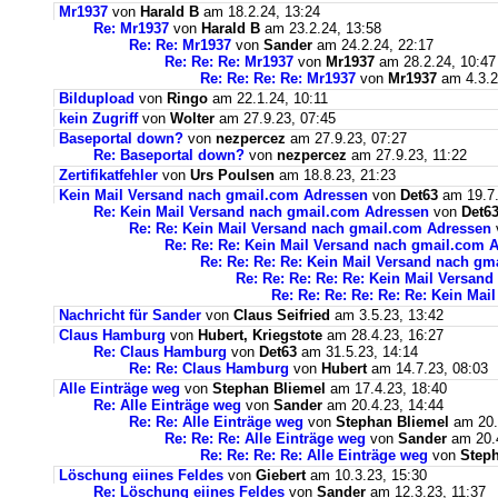
Mr1937
von
Harald B
am 18.2.24, 13:24
Re: Mr1937
von
Harald B
am 23.2.24, 13:58
Re: Re: Mr1937
von
Sander
am 24.2.24, 22:17
Re: Re: Re: Mr1937
von
Mr1937
am 28.2.24, 10:47
Re: Re: Re: Re: Mr1937
von
Mr1937
am 4.3.2
Bildupload
von
Ringo
am 22.1.24, 10:11
kein Zugriff
von
Wolter
am 27.9.23, 07:45
Baseportal down?
von
nezpercez
am 27.9.23, 07:27
Re: Baseportal down?
von
nezpercez
am 27.9.23, 11:22
Zertifikatfehler
von
Urs Poulsen
am 18.8.23, 21:23
Kein Mail Versand nach gmail.com Adressen
von
Det63
am 19.7.
Re: Kein Mail Versand nach gmail.com Adressen
von
Det6
Re: Re: Kein Mail Versand nach gmail.com Adressen
Re: Re: Re: Kein Mail Versand nach gmail.com 
Re: Re: Re: Re: Kein Mail Versand nach g
Re: Re: Re: Re: Re: Kein Mail Versan
Re: Re: Re: Re: Re: Re: Kein Ma
Nachricht für Sander
von
Claus Seifried
am 3.5.23, 13:42
Claus Hamburg
von
Hubert, Kriegstote
am 28.4.23, 16:27
Re: Claus Hamburg
von
Det63
am 31.5.23, 14:14
Re: Re: Claus Hamburg
von
Hubert
am 14.7.23, 08:03
Alle Einträge weg
von
Stephan Bliemel
am 17.4.23, 18:40
Re: Alle Einträge weg
von
Sander
am 20.4.23, 14:44
Re: Re: Alle Einträge weg
von
Stephan Bliemel
am 20.
Re: Re: Re: Alle Einträge weg
von
Sander
am 20.4
Re: Re: Re: Re: Alle Einträge weg
von
Steph
Löschung eiines Feldes
von
Giebert
am 10.3.23, 15:30
Re: Löschung eiines Feldes
von
Sander
am 12.3.23, 11:37