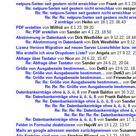
netpure-Seiten seit gestern nicht erreichbar
von
Frank
am 8.1.23
Re: netpure-Seiten seit gestern nicht erreichbar
von
nezper
Re: Re: netpure-Seiten seit gestern nicht erreichbar
v
Re: Re: Re: netpure-Seiten seit gestern nicht err
2 einträge
von
Heiko
am 18.1.23, 06:43
PDF erstellen
von
Wilfrid
am 4.1.23, 09:20
Re: PDF erstellen
von
Sander
am 4.1.23, 18:50
Abstimmung in Datenbank
von
Dirk Westhöfer
am 9.12.22, 18:44
Re: Abstimmung in Datenbank
von
Dirk Westhöfer
am 9.12.
Lizenz-Version Migration auf neuen Server Lizenzfehler bzw. im
Wie erstelle ich eine Dropdown Liste?
von
Angela
am 27.9.22, 2
Abfrage über Tastatur
von
Nico
am 24.6.22, 15:47
Re: Abfrage über Tastatur
von
Sander
am 24.6.22, 20:04
Größe von Ausgabeseite bestimmen...
von
Det63
am 13.6.22, 18
Re: Größe von Ausgabeseite bestimmen...
von
Det63
am 14.
Re: Größe von Ausgabeseite bestimmen...
von
Friesecke
am
Re: Re: Größe von Ausgabeseite bestimmen...
von
De
Re: Re: Re: Größe von Ausgabeseite bestimmen.
Datenbankeinträge ohne ä, ö, ü, ß
von
Frank Baldus
am 16.3.22,
Re: Datenbankeinträge ohne ä, ö, ü, ß
von
Frank Baldus
am 
Re: Re: Datenbankeinträge ohne ä, ö, ü, ß
von
Sander
Re: Re: Re: Datenbankeinträge ohne ä, ö, ü, ß
v
Re: Re: Re: Re: Datenbankeinträge ohne ä, ö
Re: Re: Re: Re: Re: Datenbankeinträge 
Re: Datenbankeinträge ohne ä, ö, ü, ß
von
Sander
am 17.3.2
Felder in Formular deaktivieren
von
HajoW
am 13.1.22, 13:57
Mails an google adressen werden zurückgewiesen
von
Susanne
Alle Einträge sind weg
von
Stephan Bliemel
am 2.1.22, 10:50