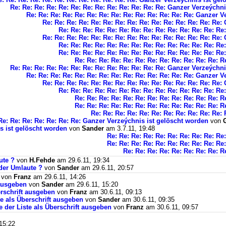
Re: Re: Re: Re: Re: Re: Re: Re: Re: Re: Re: Re: Re: Ganzer Verzeýchn
Re: Re: Re: Re: Re: Re: Re: Re: Re: Re: Re: Re: Re: Re: Ganzer 
Re: Re: Re: Re: Re: Re: Re: Re: Re: Re: Re: Re: Re: Re: Re
Re: Re: Re: Re: Re: Re: Re: Re: Re: Re: Re: Re: Re: R
Re: Re: Re: Re: Re: Re: Re: Re: Re: Re: Re: Re: Re: Re: Re
Re: Re: Re: Re: Re: Re: Re: Re: Re: Re: Re: Re: Re: R
Re: Re: Re: Re: Re: Re: Re: Re: Re: Re: Re: Re: Re: R
Re: Re: Re: Re: Re: Re: Re: Re: Re: Re: Re: Re: 
Re: Re: Re: Re: Re: Re: Re: Re: Re: Re: Re: Re: Re: Ganzer Verzeýchn
Re: Re: Re: Re: Re: Re: Re: Re: Re: Re: Re: Re: Re: Re: Ganzer 
Re: Re: Re: Re: Re: Re: Re: Re: Re: Re: Re: Re: Re: Re: Re
Re: Re: Re: Re: Re: Re: Re: Re: Re: Re: Re: Re: Re: R
Re: Re: Re: Re: Re: Re: Re: Re: Re: Re: Re: Re: 
Re: Re: Re: Re: Re: Re: Re: Re: Re: Re: Re: Re: 
Re: Re: Re: Re: Re: Re: Re: Re: Re: Re: Re:
Re: Re: Re: Re: Re: Re: Re: Ganzer Verzeýchnis ist gelöscht worden
von
s ist gelöscht worden
von
Sander
am 3.7.11, 19:48
Re: Re: Re: Re: Re: Re: Re: Re: Re: Re
Re: Re: Re: Re: Re: Re: Re: Re: Re: Re
Re: Re: Re: Re: Re: Re: Re: Re: R
ute ?
von
H.Fehde
am 29.6.11, 19:34
 der Umlaute ?
von
Sander
am 29.6.11, 20:57
von
Franz
am 29.6.11, 14:26
 ausgeben
von
Sander
am 29.6.11, 15:20
erschrift ausgeben
von
Franz
am 30.6.11, 09:13
e als Überschrift ausgeben
von
Sander
am 30.6.11, 09:35
 der Liste als Überschrift ausgeben
von
Franz
am 30.6.11, 09:57
15:22