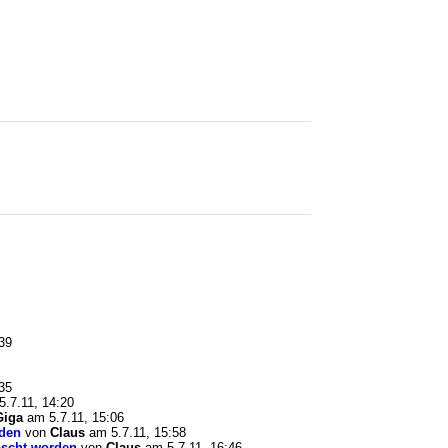
39
35
.7.11, 14:20
Giga
am 5.7.11, 15:06
rden
von
Claus
am 5.7.11, 15:58
löscht worden
von
Claus
am 5.7.11, 16:46