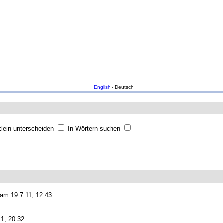
English
- Deutsch
lein unterscheiden
In Wörtern suchen
am 19.7.11, 12:43
0
1, 20:32