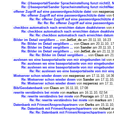
Re: @baseportal/Sander Spracheinstellung funzt nicht/2. 
Re: @baseportal/Sander Spracheinstellung funzt nicht/Nac
offener Zugriff auf eine passwordgeschützte datei
von
nezperce
Re: offener Zugriff auf eine passwordgeschützte datei
von
Re: Re: offener Zugriff auf eine passwordgeschützte d
Re: Re: Re: offener Zugriff auf eine passwordges
checkbox automatisch nach erreichten datum deaktivieren
von
Re: checkbox automatisch nach erreichten datum deaktivi
Re: Re: checkbox automatisch nach erreichten datum 
Bilder im Detail vergößern ...
von
JetSet_de
am 20.11.10, 16:23
Re: Bilder im Detail vergößern ...
von
Claus
am 20.11.10, 17
Re: Bilder im Detail vergößern ...
von
Sander
am 20.11.10, 
Re: Bilder im Detail vergößern ...
von
JetSet_de
am 21.11.10
Re: Re: Bilder im Detail vergößern ...
von
Claus
am 21.
auslesen wo eine baseportalseite von mir eingebunden ist
von
Re: auslesen wo eine baseportalseite von mir eingebunden
Re: auslesen wo eine baseportalseite von mir eingebunden
Re: Re: auslesen wo eine baseportalseite von mir ei
Mietserver schon wieder down
von
nezpercez
am 17.11.10, 14:3
Re: Mietserver schon wieder down
von
Sander
am 17.11.10,
Re: Mietserver schon wieder down
von
rezpercez
am 17.11.
Bib/Geodatenbank
von
Claus
am 16.11.10, 17:08
rewrite verständnis bei miete
von
markus
am 16.11.10, 02:54
Re: rewrite verständnis bei miete
von
Pouraga
am 17.11.10,
Re: Re: rewrite verständnis bei miete
von
markus
am 1
Datenbank mit Frimen/Ansprechpartnern
von
Oerks
am 15.11.10,
Re: Datenbank mit Frimen/Ansprechpartnern
von
richard
am
Re: Re: Datenbank mit Frimen/Ansprechpartnern
von