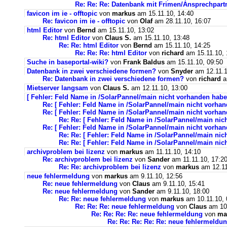
Re: Re: Re: Datenbank mit Frimen/Ansprechpart
favicon im ie - offtopic
von
markus
am 15.11.10, 14:40
Re: favicon im ie - offtopic
von
Olaf
am 28.11.10, 16:07
html Editor
von
Bernd
am 15.11.10, 13:02
Re: html Editor
von
Claus S.
am 15.11.10, 13:48
Re: Re: html Editor
von
Bernd
am 15.11.10, 14:25
Re: Re: Re: html Editor
von
richard
am 15.11.10, 
Suche in baseportal-wiki?
von
Frank Baldus
am 15.11.10, 09:50
Datenbank in zwei verschiedene formen?
von
Snyder
am 12.11.1
Re: Datenbank in zwei verschiedene formen?
von
richard
a
Mietserver langsam
von
Claus S.
am 12.11.10, 13:00
[ Fehler: Feld Name in /SolarPannel/main nicht vorhanden hab
Re: [ Fehler: Feld Name in /SolarPannel/main nicht vorha
Re: [ Fehler: Feld Name in /SolarPannel/main nicht vorha
Re: Re: [ Fehler: Feld Name in /SolarPannel/main ni
Re: [ Fehler: Feld Name in /SolarPannel/main nicht vorha
Re: Re: [ Fehler: Feld Name in /SolarPannel/main ni
Re: Re: [ Fehler: Feld Name in /SolarPannel/main ni
archivproblem bei lizenz
von
markus
am 11.11.10, 14:10
Re: archivproblem bei lizenz
von
Sander
am 11.11.10, 17:2
Re: Re: archivproblem bei lizenz
von
markus
am 12.11
neue fehlermeldung
von
markus
am 9.11.10, 12:56
Re: neue fehlermeldung
von
Claus
am 9.11.10, 15:41
Re: neue fehlermeldung
von
Sander
am 9.11.10, 18:00
Re: Re: neue fehlermeldung
von
markus
am 10.11.10, 
Re: Re: Re: neue fehlermeldung
von
Claus
am 10.
Re: Re: Re: Re: neue fehlermeldung
von
ma
Re: Re: Re: Re: Re: neue fehlermeldu