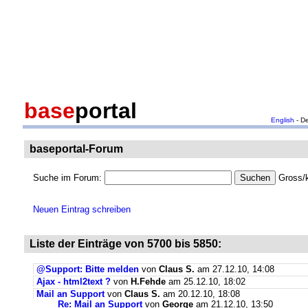
base
portal
English
- D
baseportal-Forum
Suche im Forum:
Gross/k
Neuen Eintrag schreiben
Liste der Einträge von 5700 bis 5850:
@Support: Bitte melden
von
Claus S.
am 27.12.10, 14:08
Ajax - html2text ?
von
H.Fehde
am 25.12.10, 18:02
Mail an Support
von
Claus S.
am 20.12.10, 18:08
Re: Mail an Support
von
George
am 21.12.10, 13:50