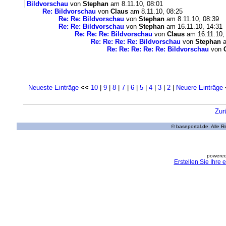
Bildvorschau
von
Stephan
am 8.11.10, 08:01
Re: Bildvorschau
von
Claus
am 8.11.10, 08:25
Re: Re: Bildvorschau
von
Stephan
am 8.11.10, 08:39
Re: Re: Bildvorschau
von
Stephan
am 16.11.10, 14:31
Re: Re: Re: Bildvorschau
von
Claus
am 16.11.10,
Re: Re: Re: Re: Bildvorschau
von
Stephan
a
Re: Re: Re: Re: Re: Bildvorschau
von
Neueste Einträge
<<
10
|
9
|
8
|
7
|
6
|
5
|
4
|
3
|
2
|
Neuere Einträge
Zur
© baseportal.de. Alle 
powered
Erstellen Sie Ihre