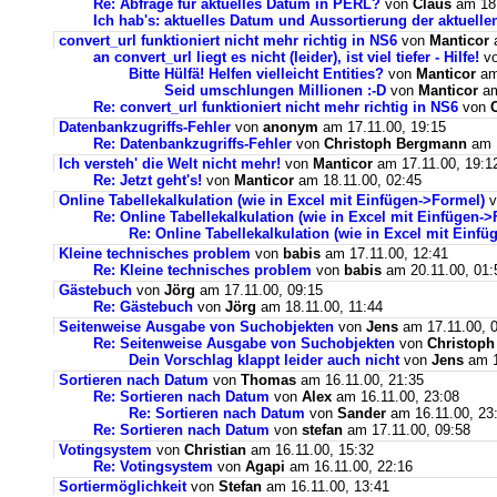
Re: Abfrage für aktuelles Datum in PERL?
von
Claus
am 18.
Ich hab's: aktuelles Datum und Aussortierung der aktuelle
convert_url funktioniert nicht mehr richtig in NS6
von
Manticor
a
an convert_url liegt es nicht (leider), ist viel tiefer - Hilfe!
v
Bitte Hülfä! Helfen vielleicht Entities?
von
Manticor
am
Seid umschlungen Millionen :-D
von
Manticor
am
Re: convert_url funktioniert nicht mehr richtig in NS6
von
Datenbankzugriffs-Fehler
von
anonym
am 17.11.00, 19:15
Re: Datenbankzugriffs-Fehler
von
Christoph Bergmann
am 1
Ich versteh' die Welt nicht mehr!
von
Manticor
am 17.11.00, 19:1
Re: Jetzt geht's!
von
Manticor
am 18.11.00, 02:45
Online Tabellekalkulation (wie in Excel mit Einfügen->Formel)
v
Re: Online Tabellekalkulation (wie in Excel mit Einfügen-
Re: Online Tabellekalkulation (wie in Excel mit Einf
Kleine technisches problem
von
babis
am 17.11.00, 12:41
Re: Kleine technisches problem
von
babis
am 20.11.00, 01:
Gästebuch
von
Jörg
am 17.11.00, 09:15
Re: Gästebuch
von
Jörg
am 18.11.00, 11:44
Seitenweise Ausgabe von Suchobjekten
von
Jens
am 17.11.00, 
Re: Seitenweise Ausgabe von Suchobjekten
von
Christop
Dein Vorschlag klappt leider auch nicht
von
Jens
am 1
Sortieren nach Datum
von
Thomas
am 16.11.00, 21:35
Re: Sortieren nach Datum
von
Alex
am 16.11.00, 23:08
Re: Sortieren nach Datum
von
Sander
am 16.11.00, 23
Re: Sortieren nach Datum
von
stefan
am 17.11.00, 09:58
Votingsystem
von
Christian
am 16.11.00, 15:32
Re: Votingsystem
von
Agapi
am 16.11.00, 22:16
Sortiermöglichkeit
von
Stefan
am 16.11.00, 13:41