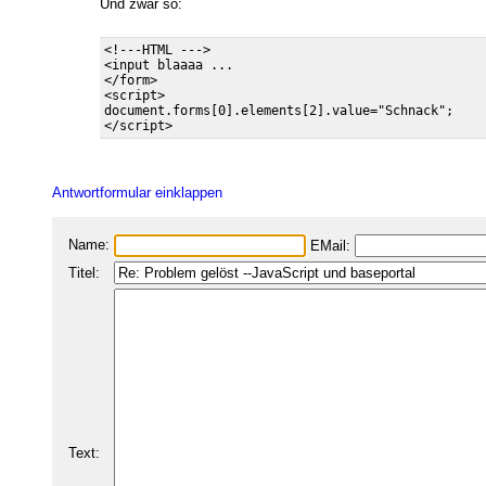
Und zwar so:
<!---HTML --->

<input blaaaa ...

</form>

<script>

document.forms[0].elements[2].value="Schnack";

Antwortformular einklappen
Name:
EMail:
Titel:
Text: