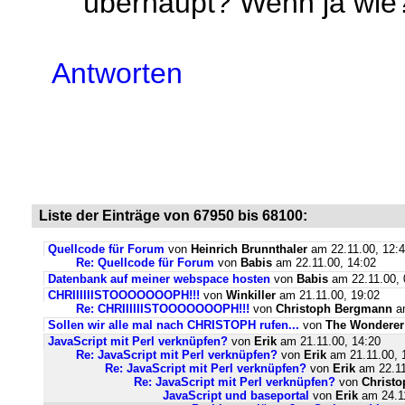
überhaupt? Wenn ja wie
Antworten
Liste der Einträge von 67950 bis 68100:
Quellcode für Forum
von
Heinrich Brunnthaler
am 22.11.00, 12:
Re: Quellcode für Forum
von
Babis
am 22.11.00, 14:02
Datenbank auf meiner webspace hosten
von
Babis
am 22.11.00, 
CHRIIIIIISTOOOOOOOPH!!!
von
Winkiller
am 21.11.00, 19:02
Re: CHRIIIIIISTOOOOOOOPH!!!
von
Christoph Bergmann
am
Sollen wir alle mal nach CHRISTOPH rufen...
von
The Wonderer
JavaScript mit Perl verknüpfen?
von
Erik
am 21.11.00, 14:20
Re: JavaScript mit Perl verknüpfen?
von
Erik
am 21.11.00, 
Re: JavaScript mit Perl verknüpfen?
von
Erik
am 22.11
Re: JavaScript mit Perl verknüpfen?
von
Christ
JavaScript und baseportal
von
Erik
am 24.11