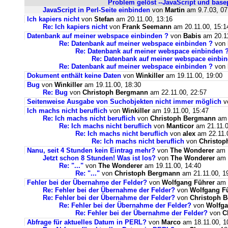
Problem gelöst --JavaScript und base
JavaScript in Perl-Seite einbinden
von
Martin
am 9.7.03, 07
Ich kapiers nicht
von
Stefan
am 20.11.00, 13:16
Re: Ich kapiers nicht
von
Frank Seemann
am 20.11.00, 15:1
Datenbank auf meiner webspace einbinden ?
von
Babis
am 20.11
Re: Datenbank auf meiner webspace einbinden ?
von
Re: Datenbank auf meiner webspace einbinden 
Re: Datenbank auf meiner webspace einbi
Re: Datenbank auf meiner webspace einbinden ?
von
Dokument enthält keine Daten
von
Winkiller
am 19.11.00, 19:00
Bug
von
Winkiller
am 19.11.00, 18:30
Re: Bug
von
Christoph Bergmann
am 22.11.00, 22:57
Seitenweise Ausgabe von Suchobjekten nicht immer möglich
v
Ich machs nicht beruflich
von
Winkiller
am 19.11.00, 15:47
Re: Ich machs nicht beruflich
von
Christoph Bergmann
am 
Re: Ich machs nicht beruflich
von
Manticor
am 21.11.0
Re: Ich machs nicht beruflich
von
alex
am 22.11.0
Re: Ich machs nicht beruflich
von
Christo
Nanu, seit 4 Stunden kein Eintrag mehr?
von
The Wonderer
am 1
Jetzt schon 8 Stunden! Was ist los?
von
The Wonderer
am 1
Re: "..."
von
The Wonderer
am 19.11.00, 14:40
Re: "..."
von
Christoph Bergmann
am 21.11.00, 1
Fehler bei der Übernahme der Felder?
von
Wolfgang Führer
am 1
Re: Fehler bei der Übernahme der Felder?
von
Wolfgang F
Re: Fehler bei der Übernahme der Felder?
von
Christoph 
Re: Fehler bei der Übernahme der Felder?
von
Wolfga
Re: Fehler bei der Übernahme der Felder?
von
C
Abfrage für aktuelles Datum in PERL?
von
Marco
am 18.11.00, 1