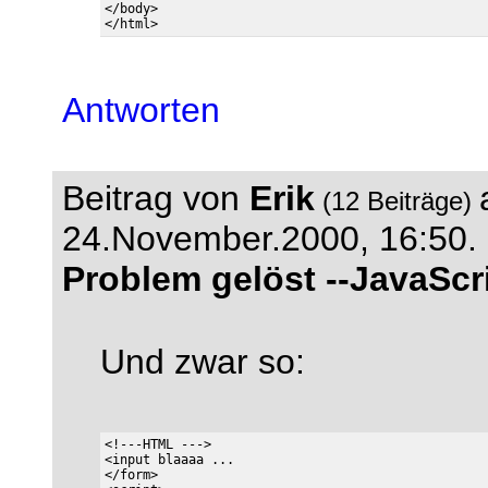
</body>

Antworten
Beitrag von
Erik
(12 Beiträge)
24.November.2000, 16:50.
Problem gelöst --JavaScr
Und zwar so:
<!---HTML --->

<input blaaaa ...

</form>
