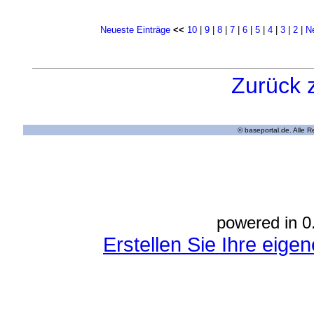
Neueste Einträge
<<
10
|
9
|
8
|
7
|
6
|
5
|
4
|
3
|
2
|
N
Zurück 
© baseportal.de. Alle 
powered in 0
Erstellen Sie Ihre eig