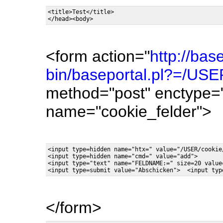
<title>Test</title>

<form action="
http://bas
bin/baseportal.pl?=/US
method="post" enctype="
name="cookie_felder">
<input type=hidden name="htx=" value="/USER/cookie/
<input type=hidden name="cmd=" value="add">

<input type="text" name="FELDNAME:=" size=20 value=
</form>