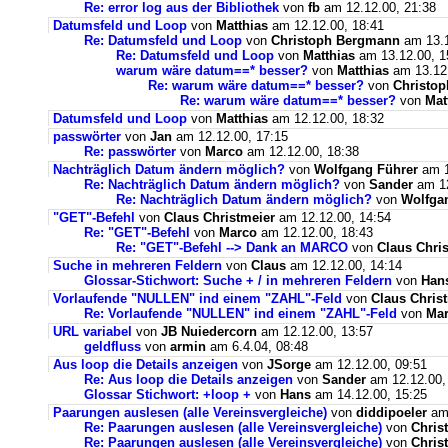
Re: error log aus der Bibliothek
von
fb
am 12.12.00, 21:38
Datumsfeld und Loop
von
Matthias
am 12.12.00, 18:41
Re: Datumsfeld und Loop
von
Christoph Bergmann
am 13.1
Re: Datumsfeld und Loop
von
Matthias
am 13.12.00, 1
warum wäre datum==* besser?
von
Matthias
am 13.12.
Re: warum wäre datum==* besser?
von
Christo
Re: warum wäre datum==* besser?
von
Mat
Datumsfeld und Loop
von
Matthias
am 12.12.00, 18:32
passwörter
von
Jan
am 12.12.00, 17:15
Re: passwörter
von
Marco
am 12.12.00, 18:38
Nachträglich Datum ändern möglich?
von
Wolfgang Führer
am 1
Re: Nachträglich Datum ändern möglich?
von
Sander
am 12
Re: Nachträglich Datum ändern möglich?
von
Wolfga
"GET"-Befehl
von
Claus Christmeier
am 12.12.00, 14:54
Re: "GET"-Befehl
von
Marco
am 12.12.00, 18:43
Re: "GET"-Befehl --> Dank an MARCO
von
Claus Chri
Suche in mehreren Feldern
von
Claus
am 12.12.00, 14:14
Glossar-Stichwort: Suche + / in mehreren Feldern
von
Han
Vorlaufende "NULLEN" ind einem "ZAHL"-Feld
von
Claus Chris
Re: Vorlaufende "NULLEN" ind einem "ZAHL"-Feld
von
Ma
URL variabel
von
JB Nuiedercorn
am 12.12.00, 13:57
geldfluss
von
armin
am 6.4.04, 08:48
Aus loop die Details anzeigen
von
JSorge
am 12.12.00, 09:51
Re: Aus loop die Details anzeigen
von
Sander
am 12.12.00,
Glossar Stichwort: +loop +
von
Hans
am 14.12.00, 15:25
Paarungen auslesen (alle Vereinsvergleiche)
von
diddipoeler
am 
Re: Paarungen auslesen (alle Vereinsvergleiche)
von
Chris
Re: Paarungen auslesen (alle Vereinsvergleiche)
von
Chris