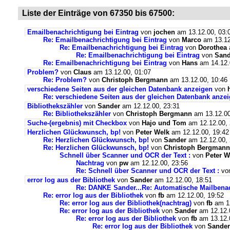
Liste der Einträge von 67350 bis 67500:
Emailbenachrichtigung bei Eintrag
von
jochen
am 13.12.00, 03:
Re: Emailbenachrichtigung bei Eintrag
von
Marco
am 13.12
Re: Emailbenachrichtigung bei Eintrag
von
Dorothea
Re: Emailbenachrichtigung bei Eintrag
von
Sand
Re: Emailbenachrichtigung bei Eintrag
von
Hans
am 14.12.
Problem?
von
Claus
am 13.12.00, 01:07
Re: Problem?
von
Christoph Bergmann
am 13.12.00, 10:46
verschiedene Seiten aus der gleichen Datenbank anzeigen
von
Re: verschiedene Seiten aus der gleichen Datenbank anze
Bibliothekszähler
von
Sander
am 12.12.00, 23:31
Re: Bibliothekszähler
von
Christoph Bergmann
am 13.12.00
Suche-(ergebnis) mit Checkbox
von
Hajo und Tom
am 12.12.00, 
Herzlichen Glückwunsch, bp!
von
Peter Welk
am 12.12.00, 19:42
Re: Herzlichen Glückwunsch, bp!
von
Sander
am 12.12.00, 
Re: Herzlichen Glückwunsch, bp!
von
Christoph Bergmann
Schnell über Scanner und OCR der Text :
von
Peter W
Nachtrag
von
pw
am 12.12.00, 23:56
Re: Schnell über Scanner und OCR der Text :
vo
error log aus der Bibliothek
von
Sander
am 12.12.00, 18:51
Re: DANKE Sander...Re: Automatische Mailbenac
Re: error log aus der Bibliothek
von
fb
am 12.12.00, 19:52
Re: error log aus der Bibliothek(nachtrag)
von
fb
am 12
Re: error log aus der Bibliothek
von
Sander
am 12.12.
Re: error log aus der Bibliothek
von
fb
am 13.12.
Re: error log aus der Bibliothek
von
Sander