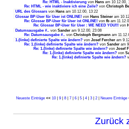
Re: HTML - Inaktivierung
von
Hans
am 10.12.00, 
Re: HTML - wie inaktiviere ich eine Zeile?
von
Christoph B
URL des Glossars
von
Hans
am 10.12.00, 13:22
Glossar BP-User für User ist ONLINE!
von
Hans Steiner
am 10.12
Re: Glossar BP-User für User ist ONLINE!
von
fb
am 11.12.0
Re: Glossar BP-User für User : WE NEED YOU!!!
von
Datumsausgabe #..
von
Sander
am 9.12.00, 23:08
Re: Datumsausgabe #..
von
Christoph Bergmann
am 11.12.0
1.(linke) definierte Spalte wie ändern?
von
Josef Fercher
am 9.12
Re: 1.(linke) definierte Spalte wie ändern?
von
Sander
am 9.
Re: 1.(linke) definierte Spalte wie ändern?
von
Josef 
Re: 1.(linke) definierte Spalte wie ändern?
von
S
Re: 1.(linke) definierte Spalte wie ändern?
v
Neueste Einträge
<<
10
|
9
|
8
|
7
|
6
|
5
|
4
|
3
|
2
|
Neuere Einträge
Zurück 