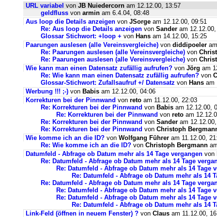
URL variabel
von
JB Nuiedercorn
am 12.12.00, 13:57
geldfluss
von
armin
am 6.4.04, 08:48
Aus loop die Details anzeigen
von
JSorge
am 12.12.00, 09:51
Re: Aus loop die Details anzeigen
von
Sander
am 12.12.00,
Glossar Stichwort: +loop +
von
Hans
am 14.12.00, 15:25
Paarungen auslesen (alle Vereinsvergleiche)
von
diddipoeler
am 
Re: Paarungen auslesen (alle Vereinsvergleiche)
von
Chris
Re: Paarungen auslesen (alle Vereinsvergleiche)
von
Chris
Wie kann man einen Datensatz zufällig aufrufen?
von
Jörg
am 12
Re: Wie kann man einen Datensatz zufällig aufrufen?
von
C
Glossar-Stichwort: Zufallsaufruf +/ Datensatz
von
Hans
am 1
Werbung !!! ;-)
von
Babis
am 12.12.00, 04:06
Korrekturen bei der Pinnwand
von
reto
am 11.12.00, 22:03
Re: Korrekturen bei der Pinnwand
von
Babis
am 12.12.00, 
Re: Korrekturen bei der Pinnwand
von
reto
am 12.12.0
Re: Korrekturen bei der Pinnwand
von
Sander
am 12.12.00,
Re: Korrekturen bei der Pinnwand
von
Christoph Bergman
Wie komme ich an die ID?
von
Wolfgang Führer
am 11.12.00, 21
Re: Wie komme ich an die ID?
von
Christoph Bergmann
am
Datumfeld - Abfrage ob Datum mehr als 14 Tage vergangen
von
Re: Datumfeld - Abfrage ob Datum mehr als 14 Tage verga
Re: Datumfeld - Abfrage ob Datum mehr als 14 Tage 
Re: Datumfeld - Abfrage ob Datum mehr als 14 
Re: Datumfeld - Abfrage ob Datum mehr als 14 Tage verga
Re: Datumfeld - Abfrage ob Datum mehr als 14 Tage 
Re: Datumfeld - Abfrage ob Datum mehr als 14 Tage 
Re: Datumfeld - Abfrage ob Datum mehr als 14 
Link-Feld (öffnen in neuem Fenster) ?
von
Claus
am 11.12.00, 16