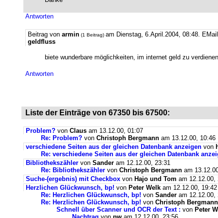
Antworten
Beitrag von
armin
am Dienstag, 6.April.2004, 08:48.
EMai
(1 Beitrag)
geldfluss
biete wunderbare möglichkeiten, im internet geld zu verdienen
Antworten
Liste der Einträge von 67350 bis 67500:
Problem?
von
Claus
am 13.12.00, 01:07
Re: Problem?
von
Christoph Bergmann
am 13.12.00, 10:46
verschiedene Seiten aus der gleichen Datenbank anzeigen
von
Re: verschiedene Seiten aus der gleichen Datenbank anze
Bibliothekszähler
von
Sander
am 12.12.00, 23:31
Re: Bibliothekszähler
von
Christoph Bergmann
am 13.12.00
Suche-(ergebnis) mit Checkbox
von
Hajo und Tom
am 12.12.00, 
Herzlichen Glückwunsch, bp!
von
Peter Welk
am 12.12.00, 19:42
Re: Herzlichen Glückwunsch, bp!
von
Sander
am 12.12.00, 
Re: Herzlichen Glückwunsch, bp!
von
Christoph Bergmann
Schnell über Scanner und OCR der Text :
von
Peter W
Nachtrag
von
pw
am 12.12.00, 23:56