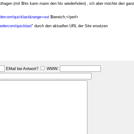
abfragen (mit $htx kann mann den htx wiederholen) , ich aber möchte den gan
iedercorn/quicklast&range=out
$bereich;</perl>
iedercorn/quicklast
" durch den aktuellen URL der Site ersetzen
EMail bei Antwort?
WWW: