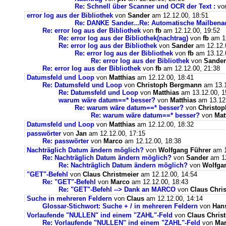
Re: Schnell über Scanner und OCR der Text :
vo
error log aus der Bibliothek
von
Sander
am 12.12.00, 18:51
Re: DANKE Sander...Re: Automatische Mailbenac
Re: error log aus der Bibliothek
von
fb
am 12.12.00, 19:52
Re: error log aus der Bibliothek(nachtrag)
von
fb
am 12
Re: error log aus der Bibliothek
von
Sander
am 12.12.
Re: error log aus der Bibliothek
von
fb
am 13.12.
Re: error log aus der Bibliothek
von
Sander
Re: error log aus der Bibliothek
von
fb
am 12.12.00, 21:38
Datumsfeld und Loop
von
Matthias
am 12.12.00, 18:41
Re: Datumsfeld und Loop
von
Christoph Bergmann
am 13.1
Re: Datumsfeld und Loop
von
Matthias
am 13.12.00, 1
warum wäre datum==* besser?
von
Matthias
am 13.12.
Re: warum wäre datum==* besser?
von
Christo
Re: warum wäre datum==* besser?
von
Mat
Datumsfeld und Loop
von
Matthias
am 12.12.00, 18:32
passwörter
von
Jan
am 12.12.00, 17:15
Re: passwörter
von
Marco
am 12.12.00, 18:38
Nachträglich Datum ändern möglich?
von
Wolfgang Führer
am 1
Re: Nachträglich Datum ändern möglich?
von
Sander
am 12
Re: Nachträglich Datum ändern möglich?
von
Wolfga
"GET"-Befehl
von
Claus Christmeier
am 12.12.00, 14:54
Re: "GET"-Befehl
von
Marco
am 12.12.00, 18:43
Re: "GET"-Befehl --> Dank an MARCO
von
Claus Chri
Suche in mehreren Feldern
von
Claus
am 12.12.00, 14:14
Glossar-Stichwort: Suche + / in mehreren Feldern
von
Han
Vorlaufende "NULLEN" ind einem "ZAHL"-Feld
von
Claus Chris
Re: Vorlaufende "NULLEN" ind einem "ZAHL"-Feld
von
Ma