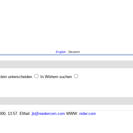
English
- Deutsch
lein unterscheiden
In Wörtern suchen
000, 13:57.
EMail:
jb@niedercorn.com
WWW:
nider.com