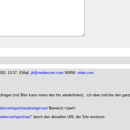
000, 13:57.
EMail:
jb@niedercorn.com
WWW:
nider.com
abfragen (mit $htx kann mann den htx wiederholen) , ich aber möchte den gan
iedercorn/quicklast&range=out
$bereich;</perl>
iedercorn/quicklast
" durch den aktuellen URL der Site ersetzen