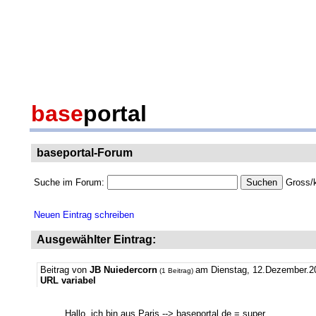
base
portal
baseportal-Forum
Suche im Forum:
Gross/k
Neuen Eintrag schreiben
Ausgewählter Eintrag:
Beitrag von
JB Nuiedercorn
am Dienstag, 12.Dezember.2
(1 Beitrag)
URL variabel
Hallo, ich bin aus Paris --> baseportal.de = super