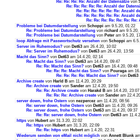
Re: Re: Re: Re: Anzahl der Datensätze
von
Re: Re: Re: Re: Re: Anzahl der Datens
Re: Re: Re: Re: Re: Re: Anzahl d
Re: Re: Re: Re: Re: Re: Anzahl d
Re: Re: Re: Re: Re: Re: Re:
Probleme bei Datumdarstellung
von
Schoppi
am 9.5.20, 01:22
Re: Probleme bei Datumdarstellung
von
richard
am 9.5.20,
Re: Probleme bei Datumdarstellung
von
Peter
am 9.5.20, 1
loop Abfrage mit Passwortschutz versehen
von
Schoppi
am 6.5.
Server im Ruhemodus?
von
Det63
am 26.4.20, 10:02
Re: Server im Ruhemodus?
von
Det63
am 26.4.20, 13:58
Macht das Sinn?
von
Det63
am 14.4.20, 02:14
Re: Macht das Sinn?
von
Det63
am 14.4.20, 09:47
Re: Re: Macht das Sinn?
von
Det63
am 16.4.20, 09:48
Re: Re: Re: Macht das Sinn?
von
Pouraga
am 16.
Re: Re: Re: Re: Macht das Sinn?
von
Det63
Archive create
von
Harld B
am 11.4.20, 20:29
Re: Archive create
von
Sander
am 12.4.20, 19:50
Re: Re: Archive create
von
Harakd B
am 14.4.20, 23:07
Re: Re: Re: Archive create
von
Sander
am 22.4.20
server down, frohe Ostern
von
nezpercez
am 11.4.20, 08:56
Re: server down, frohe Ostern
von
Det63
am 11.4.20, 09:26
Re: server down, frohe Ostern
von
Det63
am 11.4.20, 09:37
Re: Re: server down, frohe Ostern
von
Det63
am 11.4.2
https
von
Hubert
am 31.3.20, 22:02
Re: https
von
Hubert
am 31.3.20, 22:09
Re: Re: https
von
Hubert
am 1.4.20, 22:31
Wiederum senden von eMail nicht möglich
von
Annett Blunk
am 