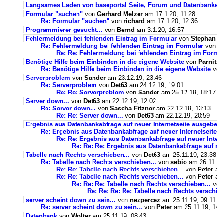
Langsames Laden von baseportal Seite, Forum und Datenbank
Formular "suchen"
von
Gerhard Melzer
am 17.1.20, 11:28
Re: Formular "suchen"
von
richard
am 17.1.20, 12:36
Programmierer gesucht...
von
Bernd
am 3.1.20, 16:57
Fehlermeldung bei fehlenden Eintrag im Formular
von
Stephan
Re: Fehlermeldung bei fehlenden Eintrag im Formular
vo
Re: Re: Fehlermeldung bei fehlenden Eintrag im For
Benötige Hilfe beim Einbinden in die eigene Website
von
Parnit
Re: Benötige Hilfe beim Einbinden in die eigene Website
v
Serverproblem
von
Sander
am 23.12.19, 23:46
Re: Serverproblem
von
Det63
am 24.12.19, 19:01
Re: Re: Serverproblem
von
Sander
am 25.12.19, 18:17
Server down...
von
Det63
am 22.12.19, 12:02
Re: Server down...
von
Sascha Fitzner
am 22.12.19, 13:13
Re: Re: Server down...
von
Det63
am 22.12.19, 20:59
Ergebnis aus Datenbankabfrage auf neuer Internetseite ausgebe
Re: Ergebnis aus Datenbankabfrage auf neuer Internetseite
Re: Re: Ergebnis aus Datenbankabfrage auf neuer Inte
Re: Re: Re: Ergebnis aus Datenbankabfrage auf n
Tabelle nach Rechts verschieben...
von
Det63
am 25.11.19, 23:38
Re: Tabelle nach Rechts verschieben...
von
sebio
am 26.11.
Re: Re: Tabelle nach Rechts verschieben...
von
Peter
a
Re: Re: Tabelle nach Rechts verschieben...
von
Peter
a
Re: Re: Re: Tabelle nach Rechts verschieben...
v
Re: Re: Re: Re: Tabelle nach Rechts verschi
server scheint down zu sein...
von
nezpercez
am 25.11.19, 09:11
Re: server scheint down zu sein...
von
Peter
am 25.11.19, 1
Datenbank
von
Wolter
am 25.11.19, 08:43