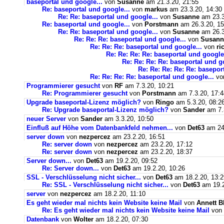
baseportal und google...
von
Susanne
am 21.3.20, 21:55
Re: baseportal und google...
von
markus
am 23.3.20, 14:30
Re: Re: baseportal und google...
von
Susanne
am 23.3
Re: baseportal und google...
von
Porstmann
am 26.3.20, 15
Re: Re: baseportal und google...
von
Susanne
am 26.3
Re: Re: Re: baseportal und google...
von
Susann
Re: Re: Re: baseportal und google...
von
ri
Re: Re: Re: Re: baseportal und google.
Re: Re: Re: Re: baseportal und g
Re: Re: Re: Re: Re: basepor
Re: Re: Re: Re: baseportal und google...
vo
Programmierer gesucht
von
RF
am 7.3.20, 10:21
Re: Programmierer gesucht
von
Porstmann
am 7.3.20, 17:4
Upgrade baseportal-Lizenz möglich?
von
Ringo
am 5.3.20, 08:2
Re: Upgrade baseportal-Lizenz möglich?
von
Sander
am 7.
neuer Server
von
Sander
am 3.3.20, 10:50
Einfluß auf Höhe vom Datenbankfeld nehmen...
von
Det63
am 24.
server down
von
nezpercez
am 23.2.20, 16:51
Re: server down
von
nezpercez
am 23.2.20, 17:12
Re: server down
von
nezpercez
am 23.2.20, 18:37
Server down...
von
Det63
am 19.2.20, 09:52
Re: Server down...
von
Det63
am 19.2.20, 10:26
SSL - Verschlüsselung nicht sicher...
von
Det63
am 18.2.20, 13:2
Re: SSL - Verschlüsselung nicht sicher...
von
Det63
am 19.2
server
von
nezpercez
am 18.2.20, 11:10
Es geht wieder mal nichts kein Website keine Mail
von
Annett B
Re: Es geht wieder mal nichts kein Website keine Mail
von
Datenbank
von
Wolter
am 18.2.20, 07:30