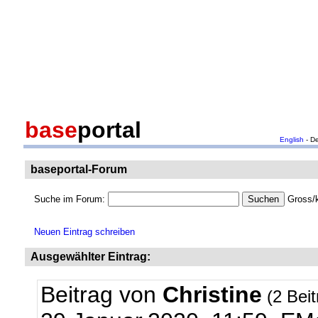
base
portal
English
- D
baseportal-Forum
Suche im Forum:
Gross/k
Neuen Eintrag schreiben
Ausgewählter Eintrag:
Beitrag von
Christine
(2 Bei