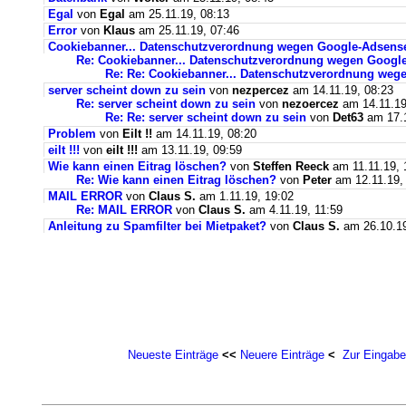
Egal
von
Egal
am 25.11.19, 08:13
Error
von
Klaus
am 25.11.19, 07:46
Cookiebanner... Datenschutzverordnung wegen Google-Adsens
Re: Cookiebanner... Datenschutzverordnung wegen Googl
Re: Re: Cookiebanner... Datenschutzverordnung weg
server scheint down zu sein
von
nezpercez
am 14.11.19, 08:23
Re: server scheint down zu sein
von
nezoercez
am 14.11.19
Re: Re: server scheint down zu sein
von
Det63
am 17.1
Problem
von
Eilt !!
am 14.11.19, 08:20
eilt !!!
von
eilt !!!
am 13.11.19, 09:59
Wie kann einen Eitrag löschen?
von
Steffen Reeck
am 11.11.19, 
Re: Wie kann einen Eitrag löschen?
von
Peter
am 12.11.19,
MAIL ERROR
von
Claus S.
am 1.11.19, 19:02
Re: MAIL ERROR
von
Claus S.
am 4.11.19, 11:59
Anleitung zu Spamfilter bei Mietpaket?
von
Claus S.
am 26.10.19
Neueste Einträge
<<
Neuere Einträge
<
Zur Eingabe