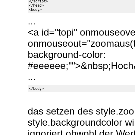
</script>

</head>

...
<a id="topi" onmouseove
onmouseout="zoomaus(top
background-color:
#eeeeee;"">&nbsp;Hoch
...
das setzen des style.zoo
style.backgroundcolor w
ignoriert,obwohl der Wert