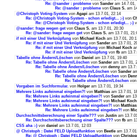
Re: @sander : probleme
von
Sander
am 14.7.01, 
Re: @sander : probleme
von
Claus S.
am 14
@Christoph Voting-System
von
Agapi
am 13.7.01, 22:14
Re: @Christoph Voting-System - schon erledigt... ;-)
von
C
Re: @Christoph Voting-System - schon erledigt... ;-)
v
@sander: frage wegen get
von
Claus S.
am 13.7.01, 20:30
Re: @sander: frage wegen get
von
Claus S.
am 13.7.01, 21:
if mit einer Und Verknüpfung
von
Michael Koch
am 13.7.01, 20:1
Re: if mit einer Und Verknüpfung
von
Sander
am 13.7.01, 2
Re: if mit einer Und Verknüpfung
von
Michael Koch
am
Re: if mit einer Und Verknüpfung
von
fb
am 13.7.
Tabelle ohne Ändern/Löschen
von
Daniel
am 13.7.01, 19:40
Re: Tabelle ohne Ändern/Löschen
von
Sander
am 13.7.01, 
Re: Tabelle ohne Ändern/Löschen
von
denny
am 13.7.
Re: Tabelle ohne Ändern/Löschen
von
Sander
am
Re: Tabelle ohne Ändern/Löschen
von
Den
Re: Tabelle ohne Ändern/Löschen
vo
Vorgaben im Suchformular.
von
Holger
am 13.7.01, 19:34
Mehrere Links aufeinmal eingeben?!
von
Matthias
am 13.7.01, 1
Re: Mehrere Links aufeinmal eingeben?!
von
Sander
am 13.
Re: Mehrere Links aufeinmal eingeben?!
von
Michael Koch
Re: Mehrere Links aufeinmal eingeben?!
von
Matthias
Re: Mehrere Links aufeinmal eingeben?!
von
Mic
Durchschnittsberechnung einer Spalte???
von
Justin
am 13.7.01
Re: Durchschnittsberechnung einer Spalte???
von
fb
am 13
CSS aha :-)
von
daniel
am 13.7.01, 12:03
@ Christoph : Datei FELD Uploadfunktion
von
Beetle
am 13.7.01
Re: @ Christoph : Datei FELD Uploadfunktion
von
Christo