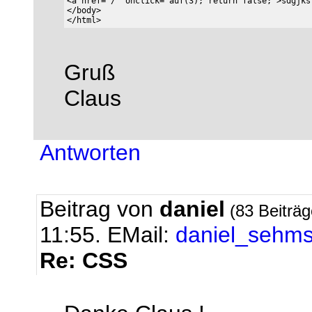
<a href="/" onclick="auf(3); return false;">sdgjks
</body>

Gruß
Claus
Antworten
Beitrag von
daniel
(83 Beiträ
11:55.
EMail:
daniel_sehm
Re: CSS