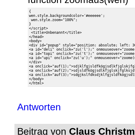
{

wen.style.backgroundcolor='#eeeeee';

 wen.style.zoom="100%";

}

</script>

 <title>Unbenannt</title>

</head>

<body>

<div id="popup" style="position: absolute; left: 3
<a id="deli" onclick="zu('l');" onmouseover="zoome
<a id="topi" onclick="zu('t');" onmouseover="zoome
<a id="upi" onclick="zu('u');" onmouseover="zoome(
</div>

<a onclick="auf(1);">sdjklfgjsldfkögjsdlkfjglskjfg
<a onclick="auf(2);">sdjsldfkögjsdlkfjglskjfglksjd
<a onclick="auf(3);">sdgjkslfdksdjklfgjsldfkögjsdl
</body>

Antworten
Beitrag von
Claus Christm