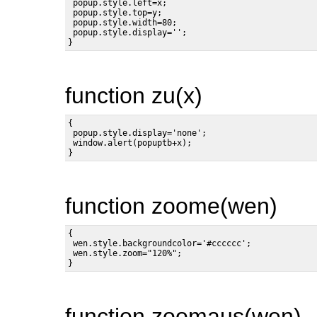
 popup.style.left=x;

 popup.style.top=y;

 popup.style.width=80;

 popup.style.display='';

function zu(x)
{

 popup.style.display='none';

 window.alert(popuptb+x);

function zoome(wen)
{

 wen.style.backgroundcolor='#cccccc';

 wen.style.zoom="120%";

function zoomaus(wen)