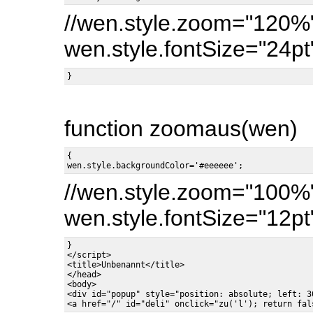
//wen.style.zoom="120%
wen.style.fontSize="24pt
function zoomaus(wen)
{

//wen.style.zoom="100%
wen.style.fontSize="12pt
}

</script>

<title>Unbenannt</title>

</head>

<body>

<div id="popup" style="position: absolute; left: 3