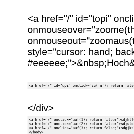
<a href="/" id="topi" oncli
onmouseover="zoome(this
onmouseout="zoomaus(top
style="cursor: hand; bac
#eeeeee;">&nbsp;Hoch&
</div>
<a href="/" onclick="auf(1); return false;">sdjklf
<a href="/" onclick="auf(2); return false;">sdjsld
<a href="/" onclick="auf(3); return false;">sdgjks
</body>
