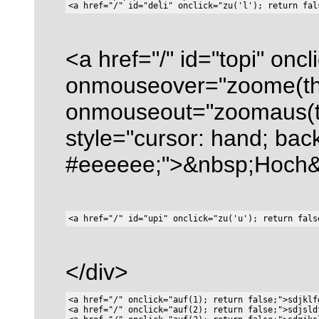
<a href="/" id="topi" oncli
onmouseover="zoome(this
onmouseout="zoomaus(top
style="cursor: hand; bac
#eeeeee;">&nbsp;Hoch&
</div>
<a href="/" onclick="auf(1); return false;">sdjklf
<a href="/" onclick="auf(2); return false;">sdjsld