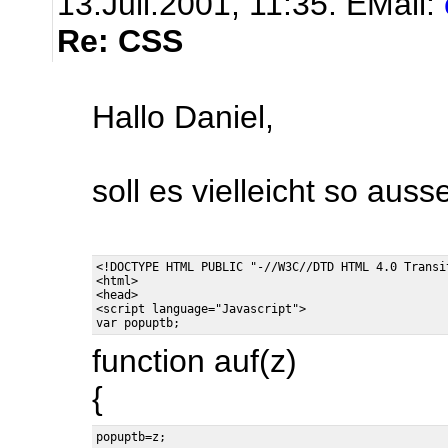
13.Juli.2001, 11:35.
EMail:
Re: CSS
Hallo Daniel,
soll es vielleicht so aus
<!DOCTYPE HTML PUBLIC "-//W3C//DTD HTML 4.0 Transit
<html>

<head>

<script language="Javascript">

function auf(z)
{