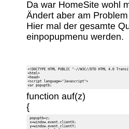
Da war HomeSite wohl mal
Ändert aber am Problem n
Hier mal der gesamte Que
einpopupmenu werden.
<!DOCTYPE HTML PUBLIC "-//W3C//DTD HTML 4.0 Transit
<html>

<head>

<script language="Javascript">

function auf(z)
{
 popuptb=z;

 x=window.event.clientX;

 y=window.event.clientY;
