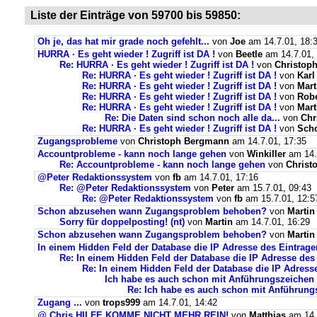
Liste der Einträge von 59700 bis 59850:
Oh je, das hat mir grade noch gefehlt...
von
Joe
am 14.7.01, 18:
HURRA · Es geht wieder ! Zugriff ist DA !
von
Beetle
am 14.7.01, 
Re: HURRA · Es geht wieder ! Zugriff ist DA !
von
Christop
Re: HURRA · Es geht wieder ! Zugriff ist DA !
von
Karl
Re: HURRA · Es geht wieder ! Zugriff ist DA !
von
Mart
Re: HURRA · Es geht wieder ! Zugriff ist DA !
von
Robe
Re: HURRA · Es geht wieder ! Zugriff ist DA !
von
Mart
Re: Die Daten sind schon noch alle da...
von
Chr
Re: HURRA · Es geht wieder ! Zugriff ist DA !
von
Sch
Zugangsprobleme
von
Christoph Bergmann
am 14.7.01, 17:35
Accountprobleme - kann noch lange gehen
von
Winkiller
am 14.
Re: Accountprobleme - kann noch lange gehen
von
Christ
@Peter Redaktionssystem
von
fb
am 14.7.01, 17:16
Re: @Peter Redaktionssystem
von
Peter
am 15.7.01, 09:43
Re: @Peter Redaktionssystem
von
fb
am 15.7.01, 12:5
Schon abzusehen wann Zugangsproblem behoben?
von
Martin
Sorry für doppelposting! (nt)
von
Martin
am 14.7.01, 16:29
Schon abzusehen wann Zugangsproblem behoben?
von
Martin
In einem Hidden Feld der Database die IP Adresse des Eintrag
Re: In einem Hidden Feld der Database die IP Adresse de
Re: In einem Hidden Feld der Database die IP Adres
Ich habe es auch schon mit Anführungszeichen p
Re: Ich habe es auch schon mit Anführungs
Zugang ...
von
trops999
am 14.7.01, 14:42
@ Chris HILFE KOMME NICHT MEHR REIN!
von
Matthias
am 14.