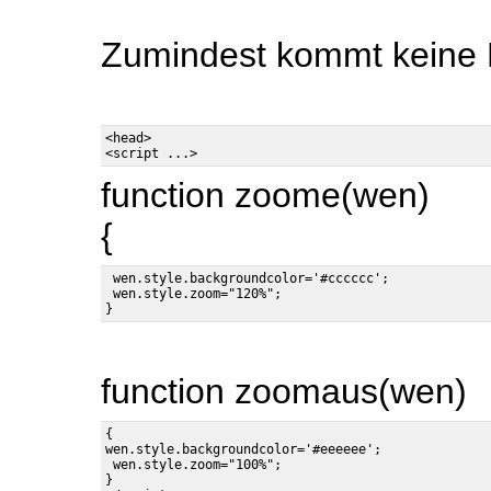
Zumindest kommt keine 
<head>

function zoome(wen)
{
 wen.style.backgroundcolor='#cccccc';

 wen.style.zoom="120%";

function zoomaus(wen)
{

wen.style.backgroundcolor='#eeeeee';

 wen.style.zoom="100%";

}
