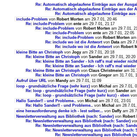
Re: Automatisch abgelaufene Einträge aus der Ausga
Re: Automatisch abgelaufene Einträge aus der 
Re: Automatisch abgelaufene Einträge aus
include-Problem
von
Robert Morten
am 29.7.01, 20:46
Re: include-Problem
von
ente
am 29.7.01, 21:17
Re: include-Problem
von
Robert Morten
am 29.7.01, 2
Re: include-Problem
von
ente
am 29.7.01, 22:05
Re: include-Problem
von
Robert Morten
am 
Re: include wo ist die Antwort
von
Data
am 29.7.0
Re: include wo ist die Antwort
von
Robert 
kleine Bitte an Christoph
von
Jogy
am 29.7.01, 20:18
Re: kleine Bitte an Christoph
von
Sander
am 29.7.01, 20:20
Re: kleine Bitte an Sander - Ich raff's mal wieder nicht
Re: kleine Bitte an Sander - Ich raff's mal wieder
Re: kleine Bitte an Christoph
von
Claus Christmeier
am 31.7
Re: kleine Bitte an Christoph
von
Gregor
am 31.7.01, 1
Aufruf über URL
von
Mandy
am 29.7.01, 11:09
loop - grundsätzliche Frage (sehr kurz)
von
Michal
am 29.7.01, 0
Re: loop - grundsätzliche Frage (sehr kurz)
von
Sander
am 2
Re: loop - grundsätzliche Frage (sehr kurz) - eben
vo
Hallo Sander!! - und Probleme..
von
Michal
am 28.7.01, 23:01
Re: Hallo Sander!! - und Probleme..
von
Michal
am 28.7.01,
eine herausforderung denke ich - lest selber...
von
Daffy
am 28.7
Newsletterverwaltung aus Bibliothek (nach: Sander)
von
Robert
Re: Newsletterverwaltung aus Bibliothek (nach: Sander)
vo
Re: Newsletterverwaltung aus Bibliothek (nach: Sande
Re: Newsletterverwaltung aus Bibliothek (nach: 
Re: Newsletterverwaltung aus Bibliothek (n