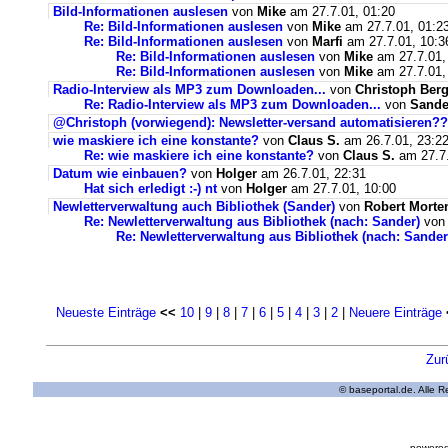
Bild-Informationen auslesen
von
Mike
am 27.7.01, 01:20
Re: Bild-Informationen auslesen
von
Mike
am 27.7.01, 01:2
Re: Bild-Informationen auslesen
von
Marfi
am 27.7.01, 10:3
Re: Bild-Informationen auslesen
von
Mike
am 27.7.01,
Re: Bild-Informationen auslesen
von
Mike
am 27.7.01,
Radio-Interview als MP3 zum Downloaden...
von
Christoph Be
Re: Radio-Interview als MP3 zum Downloaden...
von
Sande
@Christoph (vorwiegend): Newsletter-versand automatisieren?
wie maskiere ich eine konstante?
von
Claus S.
am 26.7.01, 23:2
Re: wie maskiere ich eine konstante?
von
Claus S.
am 27.7.
Datum wie einbauen?
von
Holger
am 26.7.01, 22:31
Hat sich erledigt :-) nt
von
Holger
am 27.7.01, 10:00
Newletterverwaltung auch Bibliothek (Sander)
von
Robert Morte
Re: Newletterverwaltung aus Bibliothek (nach: Sander)
vo
Re: Newletterverwaltung aus Bibliothek (nach: Sander
Neueste Einträge
<<
10
|
9
|
8
|
7
|
6
|
5
|
4
|
3
|
2
|
Neuere Einträge
Zur
© baseportal.de. Alle 
powered