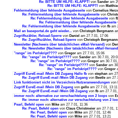
Re: BITTE UM HILFE: KLAPPT!
von
Sander
am 29
Re: BITTE UM HILFE: KLAPPT!
von
Matthia
Fehlermeldung über fehlende Ausgabeseite
von
Cornelius Herz
Re: Fehlermeldung über fehlende Ausgabeseite
von
Chris
Re: Fehlermeldung über fehlende Ausgabeseite
von
f
Re: Fehlermeldung über fehlende Ausgabeseite
Re: Fehlermeldung über fehlende Ausgabeseite
von
fb
am 2
Mail an baseportal.de geht wieder...
von
Christoph Bergmann
am
Zugriffszähler, Reload-Sperre
von
Daniel
am 27.7.01, 17:06
Re: Zugriffszähler, Reload-Sperre
von
Christoph Bergmann
Newsletter (Nachweis über tatsächlichen eMail-Versand)
von
De
Re: Newsletter (Nachweis über tatsächlichen eMail-Versand
"range" im Perlskript????
von
Gregor
am 27.7.01, 15:06
Re: "range" im Perlskript????
von
Sander
am 30.7.01, 20:0
Re: "range" im Perlskript????
von
Gregor
am 30.7.01,
Re: "range" im Perlskript????
von
Sander
am 30.
Re: "range" im Perlskript????
von
Gregor
a
Zugriff EureE-mail /Mein DB Zugang Hallo fb
von
stephan
am 27.
Re: Zugriff EureE-mail /Mein DB Zugang
von
Beetle
am 27.7
Link funktioniert nicht im Verzeichnis-Nutzeranwendungen
von
Zugriff EureE-mail /Mein DB Zugang
von
gello
am 27.7.01, 13:11
Re: Zugriff EureE-mail /Mein DB Zugang
von
fb
am 27.7.01,
immer noch: alternative zur verschachtelung von 2 loops
von
E
Re: immer noch: alternative zur verschachtelung von 2 lo
Pearl, Befehl open
von
Mike
am 27.7.01, 11:36
Re: Pearl, Befehl open
von
Claus Christmeier
am 27.7.01, 1
Re: Pearl, Befehl open
von
Mike
am 27.7.01, 12:46
Re: Pearl, Befehl open
von
Mike
am 27.7.01, 13:21