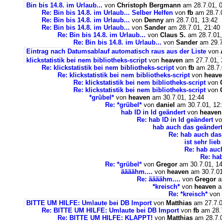
Bin bis 14.8. im Urlaub...
von
Christoph Bergmann
am 28.7.01, 
Re: Bin bis 14.8. im Urlaub... Selber Helfen
von
fb
am 28.7.0
Re: Bin bis 14.8. im Urlaub...
von
Denny
am 28.7.01, 13:42
Re: Bin bis 14.8. im Urlaub...
von
Sander
am 28.7.01, 21:40
Re: Bin bis 14.8. im Urlaub...
von
Claus S.
am 28.7.01,
Re: Bin bis 14.8. im Urlaub...
von
Sander
am 29.7
Eintrag nach Datumsablauf automatisch raus aus der Liste
von
klickstatistik bei nem bibliotheks-script
von
heaven
am 27.7.01, 
Re: klickstatistik bei nem bibliotheks-script
von
fb
am 28.7.
Re: klickstatistik bei nem bibliotheks-script
von
heav
Re: klickstatistik bei nem bibliotheks-script
von
Re: klickstatistik bei nem bibliotheks-script
von
*grübel*
von
heaven
am 30.7.01, 12:44
Re: *grübel*
von
daniel
am 30.7.01, 12
hab ID in Id geändert
von
heaven
Re: hab ID in Id geändert
v
hab auch das geänder
Re: hab auch das
ist sehr lieb
Re: hab auc
Re: ha
Re: *grübel*
von
Gregor
am 30.7.01, 14
äääähm....
von
heaven
am 30.7.01
Re: äääähm....
von
Gregor
a
*kreisch*
von
heaven
a
Re: *kreisch*
von
BITTE UM HILFE: Umlaute bei DB Import
von
Matthias
am 27.7.0
Re: BITTE UM HILFE: Umlaute bei DB Import
von
fb
am 28.7
Re: BITTE UM HILFE: KLAPPT!
von
Matthias
am 28.7.0