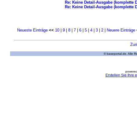
Re: Keine Detail-Ausgabe (komplette 
Re: Keine Detail-Ausgabe (komplette 
Neueste Einträge
<<
10
|
9
|
8
|
7
|
6
|
5
|
4
|
3
|
2
|
Neuere Einträge
Zur
© baseportal.de. Alle 
powered
Erstellen Sie Ihre