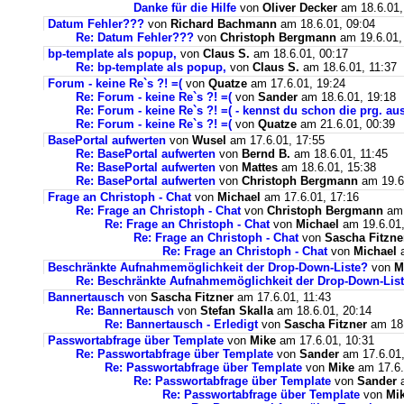
Danke für die Hilfe
von
Oliver Decker
am 18.6.01,
Datum Fehler???
von
Richard Bachmann
am 18.6.01, 09:04
Re: Datum Fehler???
von
Christoph Bergmann
am 19.6.01,
bp-template als popup,
von
Claus S.
am 18.6.01, 00:17
Re: bp-template als popup,
von
Claus S.
am 18.6.01, 11:37
Forum - keine Re`s ?! =(
von
Quatze
am 17.6.01, 19:24
Re: Forum - keine Re`s ?! =(
von
Sander
am 18.6.01, 19:18
Re: Forum - keine Re`s ?! =( - kennst du schon die prg. au
Re: Forum - keine Re`s ?! =(
von
Quatze
am 21.6.01, 00:39
BasePortal aufwerten
von
Wusel
am 17.6.01, 17:55
Re: BasePortal aufwerten
von
Bernd B.
am 18.6.01, 11:45
Re: BasePortal aufwerten
von
Mattes
am 18.6.01, 15:38
Re: BasePortal aufwerten
von
Christoph Bergmann
am 19.6
Frage an Christoph - Chat
von
Michael
am 17.6.01, 17:16
Re: Frage an Christoph - Chat
von
Christoph Bergmann
am 
Re: Frage an Christoph - Chat
von
Michael
am 19.6.01,
Re: Frage an Christoph - Chat
von
Sascha Fitzne
Re: Frage an Christoph - Chat
von
Michael
a
Beschränkte Aufnahmemöglichkeit der Drop-Down-Liste?
von
M
Re: Beschränkte Aufnahmemöglichkeit der Drop-Down-Lis
Bannertausch
von
Sascha Fitzner
am 17.6.01, 11:43
Re: Bannertausch
von
Stefan Skalla
am 18.6.01, 20:14
Re: Bannertausch - Erledigt
von
Sascha Fitzner
am 18.
Passwortabfrage über Template
von
Mike
am 17.6.01, 10:31
Re: Passwortabfrage über Template
von
Sander
am 17.6.01,
Re: Passwortabfrage über Template
von
Mike
am 17.6.
Re: Passwortabfrage über Template
von
Sander
a
Re: Passwortabfrage über Template
von
Mi