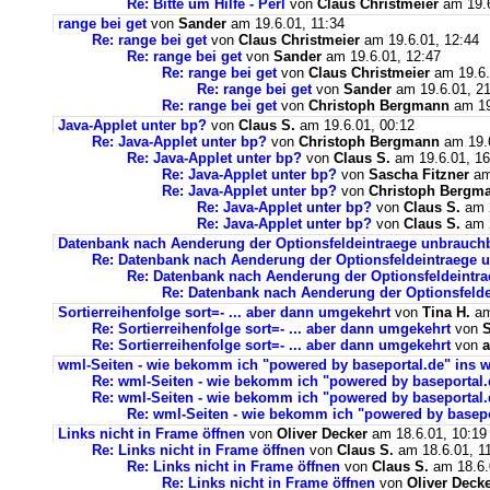
Re: Bitte um Hilfe - Perl
von
Claus Christmeier
am 19.6
range bei get
von
Sander
am 19.6.01, 11:34
Re: range bei get
von
Claus Christmeier
am 19.6.01, 12:44
Re: range bei get
von
Sander
am 19.6.01, 12:47
Re: range bei get
von
Claus Christmeier
am 19.6.
Re: range bei get
von
Sander
am 19.6.01, 21
Re: range bei get
von
Christoph Bergmann
am 19
Java-Applet unter bp?
von
Claus S.
am 19.6.01, 00:12
Re: Java-Applet unter bp?
von
Christoph Bergmann
am 19.6
Re: Java-Applet unter bp?
von
Claus S.
am 19.6.01, 16
Re: Java-Applet unter bp?
von
Sascha Fitzner
am
Re: Java-Applet unter bp?
von
Christoph Bergm
Re: Java-Applet unter bp?
von
Claus S.
am 2
Re: Java-Applet unter bp?
von
Claus S.
am 2
Datenbank nach Aenderung der Optionsfeldeintraege unbrauch
Re: Datenbank nach Aenderung der Optionsfeldeintraege 
Re: Datenbank nach Aenderung der Optionsfeldeintr
Re: Datenbank nach Aenderung der Optionsfeld
Sortierreihenfolge sort=- ... aber dann umgekehrt
von
Tina H.
am
Re: Sortierreihenfolge sort=- ... aber dann umgekehrt
von
Re: Sortierreihenfolge sort=- ... aber dann umgekehrt
von
wml-Seiten - wie bekomm ich "powered by baseportal.de" ins 
Re: wml-Seiten - wie bekomm ich "powered by baseportal
Re: wml-Seiten - wie bekomm ich "powered by baseportal
Re: wml-Seiten - wie bekomm ich "powered by basepo
Links nicht in Frame öffnen
von
Oliver Decker
am 18.6.01, 10:19
Re: Links nicht in Frame öffnen
von
Claus S.
am 18.6.01, 1
Re: Links nicht in Frame öffnen
von
Claus S.
am 18.6.
Re: Links nicht in Frame öffnen
von
Oliver Deck