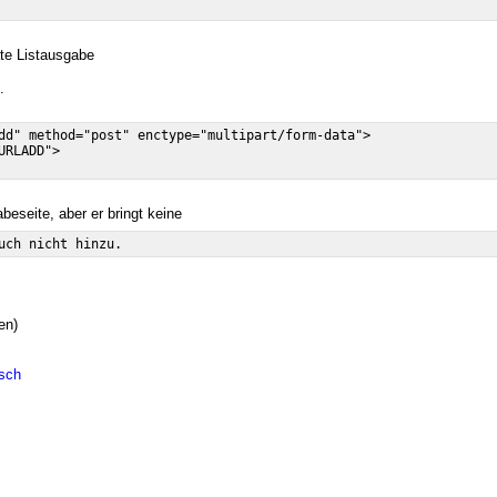
te Listausgabe
.
dd" method="post" enctype="multipart/form-data">

RLADD">

abeseite, aber er bringt keine
en)
lsch