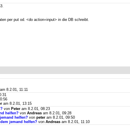
3.
en per put od. <do action=input> in die DB schreibt.
am 8.2.01, 11:11
0:31
0:56
er
am 8.2.01, 13:15
n?
von
Peter
am 8.2.01, 08:23
nd helfen?
von
Andreas
am 8.2.01, 09:28
 jemand helfen?
von
peter
am 8.2.01, 09:50
tzdem jemand helfen?
von
Andreas
am 8.2.01, 11:10