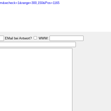
l/forum&wcheck=1&range=300,150&Pos=1165
EMail bei Antwort?
WWW: