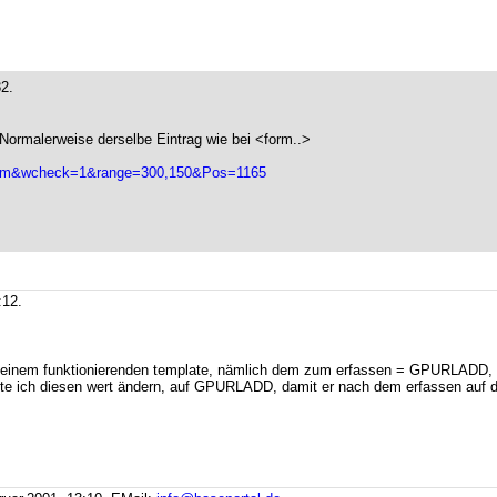
2.
. Normalerweise derselbe Eintrag wie bei <form..>
l/forum&wcheck=1&range=300,150&Pos=1165
:12.
us einem funktionierenden template, nämlich dem zum erfassen = GPURLADD,
llte ich diesen wert ändern, auf GPURLADD, damit er nach dem erfassen auf de