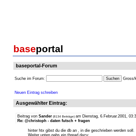
base
portal
baseportal-Forum
Suche im Forum:
Gross/k
Neuen Eintrag schreiben
Ausgewählter Eintrag:
Beitrag von
Sander
am Dienstag, 6.Februar.2001, 03:3
(8134 Beiträge)
Re: @christoph - daten futsch + fragen
hinter htx gibst du die db an , in die geschrieben werden soll
Weiter unten gabs ein thread dazu: