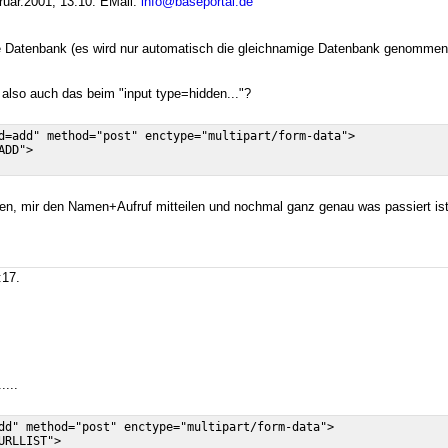
ruar.2001, 13:10.
EMail:
info@baseportal.de
ie Datenbank (es wird nur automatisch die gleichnamige Datenbank genommen, 
lso auch das beim "input type=hidden..."?
d=add" method="post" enctype="multipart/form-data">

DD">

ten, mir den Namen+Aufruf mitteilen und nochmal ganz genau was passiert ist
:17.
...
dd" method="post" enctype="multipart/form-data">

RLLIST">
