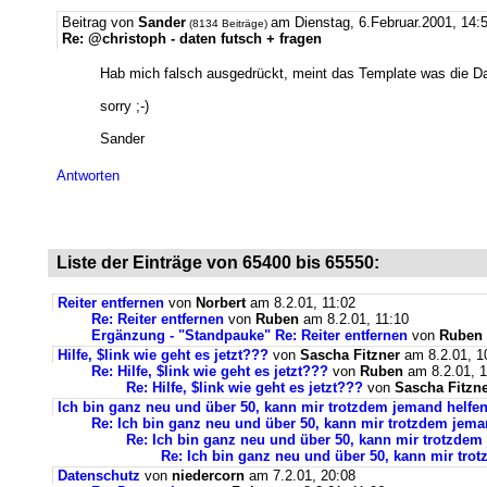
Beitrag von
Sander
am Dienstag, 6.Februar.2001, 14:5
(8134 Beiträge)
Re: @christoph - daten futsch + fragen
Hab mich falsch ausgedrückt, meint das Template was die Dat
sorry ;-)
Sander
Antworten
Liste der Einträge von 65400 bis 65550:
Reiter entfernen
von
Norbert
am 8.2.01, 11:02
Re: Reiter entfernen
von
Ruben
am 8.2.01, 11:10
Ergänzung - "Standpauke" Re: Reiter entfernen
von
Ruben
Hilfe, $link wie geht es jetzt???
von
Sascha Fitzner
am 8.2.01, 1
Re: Hilfe, $link wie geht es jetzt???
von
Ruben
am 8.2.01, 1
Re: Hilfe, $link wie geht es jetzt???
von
Sascha Fitzn
Ich bin ganz neu und über 50, kann mir trotzdem jemand helfe
Re: Ich bin ganz neu und über 50, kann mir trotzdem jema
Re: Ich bin ganz neu und über 50, kann mir trotzdem
Re: Ich bin ganz neu und über 50, kann mir tro
Datenschutz
von
niedercorn
am 7.2.01, 20:08