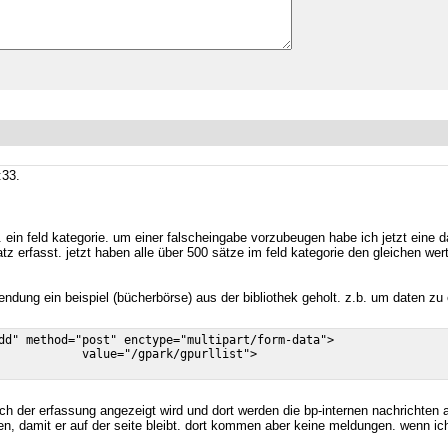
:33.
. ein feld kategorie. um einer falscheingabe vorzubeugen habe ich jetzt eine da
satz erfasst. jetzt haben alle über 500 sätze im feld kategorie den gleichen w
ndung ein beispiel (bücherbörse) aus der bibliothek geholt. z.b. um daten zu
dd" method="post" enctype="multipart/form-data">

            value="/gpark/gpurllist">

ch der erfassung angezeigt wird und dort werden die bp-internen nachrichten a
n, damit er auf der seite bleibt. dort kommen aber keine meldungen. wenn ic