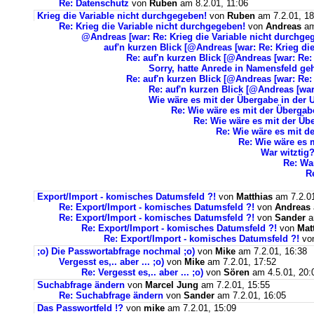
Re: Datenschutz
von
Ruben
am 8.2.01, 11:06
Krieg die Variable nicht durchgegeben!
von
Ruben
am 7.2.01, 18
Re: Krieg die Variable nicht durchgegeben!
von
Andreas
am
@Andreas [war: Re: Krieg die Variable nicht durchge
auf'n kurzen Blick [@Andreas [war: Re: Krieg di
Re: auf'n kurzen Blick [@Andreas [war: Re:
Sorry, hatte Anrede in Namensfeld geh
Re: auf'n kurzen Blick [@Andreas [war: Re:
Re: auf'n kurzen Blick [@Andreas [war
Wie wäre es mit der Übergabe in der
Re: Wie wäre es mit der Übergab
Re: Wie wäre es mit der Üb
Re: Wie wäre es mit d
Re: Wie wäre es m
War witztig?
Re: War
R
Export/Import - komisches Datumsfeld ?!
von
Matthias
am 7.2.01
Re: Export/Import - komisches Datumsfeld ?!
von
Andreas
Re: Export/Import - komisches Datumsfeld ?!
von
Sander
a
Re: Export/Import - komisches Datumsfeld ?!
von
Mat
Re: Export/Import - komisches Datumsfeld ?!
vo
;o) Die Passwortabfrage nochmal ;o)
von
Mike
am 7.2.01, 16:38
Vergesst es,.. aber ... ;o)
von
Mike
am 7.2.01, 17:52
Re: Vergesst es,.. aber ... ;o)
von
Sören
am 4.5.01, 20:
Suchabfrage ändern
von
Marcel Jung
am 7.2.01, 15:55
Re: Suchabfrage ändern
von
Sander
am 7.2.01, 16:05
Das Passwortfeld !?
von
mike
am 7.2.01, 15:09