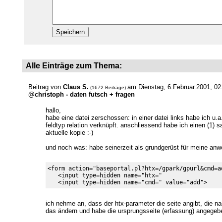
Alle Einträge zum Thema:
Beitrag von
Claus S.
am Dienstag, 6.Februar.2001, 02
(1672 Beiträge)
@christoph - daten futsch + fragen
hallo,
habe eine datei zerschossen: in einer datei links habe ich u.a
feldtyp relation verknüpft. anschliessend habe ich einen (1) 
aktuelle kopie :-)
und noch was: habe seinerzeit als grundgerüst für meine anwe
<form action="baseportal.pl?htx=/gpark/gpurl&cmd=a
   <input type=hidden name="htx="                 
ich nehme an, dass der htx-parameter die seite angibt, die na
das ändern und habe die ursprungsseite (erfassung) angegebe