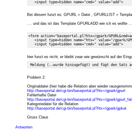
Bei diesem funzt es: GPURL = Datei , GPURLLIST = Templa
.... und das ist das Template GPURLADD wie ich es wollte ...
<form action="baseportal.pl?htx=/gpark/GPURL&cmd=a
   <input type=hidden name="htx=" value="/gpark/GPU
hier funzt es nicht, er bleibt zwar wie gewünscht auf der Eing
Problem 2:
Originaldatei (hier habe die Relation aber wieder rausgenomm
http://baseportal.de/cgi-bin/baseportal.pl?htx=/gpark/gpurl
Fehlerhafte Datei
http://baseportal.de/cgi-bin/baseportal.pl?htx=/gpark/gpurl_fa
Kategoriedatei für die Relation
http://baseportal.de/cgi-bin/baseportal.pl?htx=/gpark/gpkat
Gruss Claus
Antworten