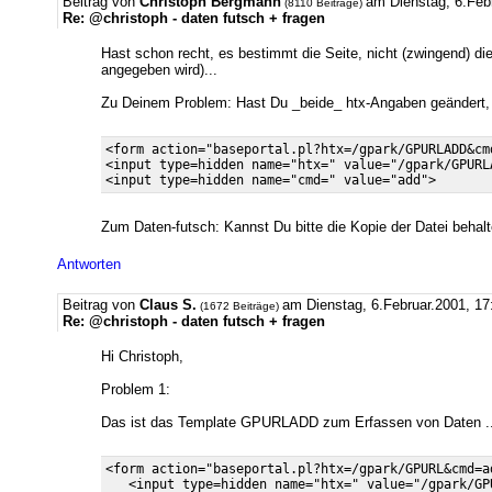
Beitrag von
Christoph Bergmann
am Dienstag, 6.Feb
(8110 Beiträge)
Re: @christoph - daten futsch + fragen
Hast schon recht, es bestimmt die Seite, nicht (zwingend) d
angegeben wird)...
Zu Deinem Problem: Hast Du _beide_ htx-Angaben geändert, a
<form action="baseportal.pl?htx=/gpark/GPURLADD&cm
<input type=hidden name="htx=" value="/gpark/GPURLA
Zum Daten-futsch: Kannst Du bitte die Kopie der Datei behal
Antworten
Beitrag von
Claus S.
am Dienstag, 6.Februar.2001, 17
(1672 Beiträge)
Re: @christoph - daten futsch + fragen
Hi Christoph,
Problem 1:
Das ist das Template GPURLADD zum Erfassen von Daten ...
<form action="baseportal.pl?htx=/gpark/GPURL&cmd=a
   <input type=hidden name="htx=" value="/gpark/GPU