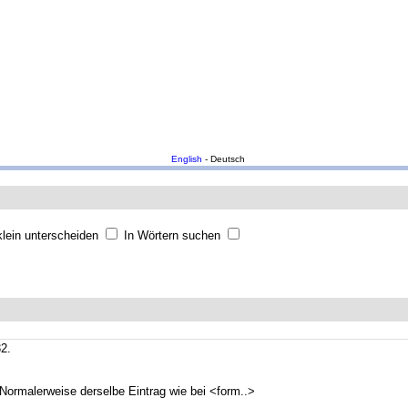
English
- Deutsch
lein unterscheiden
In Wörtern suchen
2.
. Normalerweise derselbe Eintrag wie bei <form..>