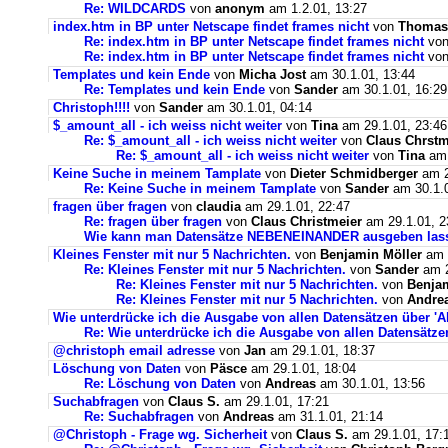
Re: WILDCARDS
von
anonym
am 1.2.01, 13:27
index.htm in BP unter Netscape findet frames nicht
von
Thoma
Re: index.htm in BP unter Netscape findet frames nicht
vo
Re: index.htm in BP unter Netscape findet frames nicht
vo
Templates und kein Ende
von
Micha Jost
am 30.1.01, 13:44
Re: Templates und kein Ende
von
Sander
am 30.1.01, 16:29
Christoph!!!!
von
Sander
am 30.1.01, 04:14
$_amount_all - ich weiss nicht weiter
von
Tina
am 29.1.01, 23:46
Re: $_amount_all - ich weiss nicht weiter
von
Claus Chrstm
Re: $_amount_all - ich weiss nicht weiter
von
Tina
am 
Keine Suche in meinem Tamplate
von
Dieter Schmidberger
am 2
Re: Keine Suche in meinem Tamplate
von
Sander
am 30.1.0
fragen über fragen
von
claudia
am 29.1.01, 22:47
Re: fragen über fragen
von
Claus Christmeier
am 29.1.01, 2
Wie kann man Datensätze NEBENEINANDER ausgeben las
Kleines Fenster mit nur 5 Nachrichten.
von
Benjamin Möller
am 2
Re: Kleines Fenster mit nur 5 Nachrichten.
von
Sander
am 2
Re: Kleines Fenster mit nur 5 Nachrichten.
von
Benja
Re: Kleines Fenster mit nur 5 Nachrichten.
von
Andre
Wie unterdrücke ich die Ausgabe von allen Datensätzen über 'Al
Re: Wie unterdrücke ich die Ausgabe von allen Datensätzen
@christoph email adresse
von
Jan
am 29.1.01, 18:37
Löschung von Daten
von
Päsce
am 29.1.01, 18:04
Re: Löschung von Daten
von
Andreas
am 30.1.01, 13:56
Suchabfragen
von
Claus S.
am 29.1.01, 17:21
Re: Suchabfragen
von
Andreas
am 31.1.01, 21:14
@Christoph - Frage wg. Sicherheit
von
Claus S.
am 29.1.01, 17: