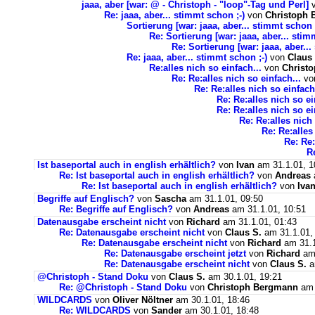
jaaa, aber [war: @ - Christoph - "loop"-Tag und Perl]
Re: jaaa, aber... stimmt schon ;-)
von
Christoph
Sortierung [war: jaaa, aber... stimmt schon ;
Re: Sortierung [war: jaaa, aber... stim
Re: Sortierung [war: jaaa, aber...
Re: jaaa, aber... stimmt schon ;-)
von
Claus
Re:alles nich so einfach...
von
Christ
Re: Re:alles nich so einfach...
vo
Re: Re:alles nich so einfach
Re: Re:alles nich so ei
Re: Re:alles nich so ei
Re: Re:alles nich 
Re: Re:alles
Re: Re:
Re
Ist baseportal auch in english erhältlich?
von
Ivan
am 31.1.01, 1
Re: Ist baseportal auch in english erhältlich?
von
Andreas
Re: Ist baseportal auch in english erhältlich?
von
Iva
Begriffe auf Englisch?
von
Sascha
am 31.1.01, 09:50
Re: Begriffe auf Englisch?
von
Andreas
am 31.1.01, 10:51
Datenausgabe erscheint nicht
von
Richard
am 31.1.01, 01:43
Re: Datenausgabe erscheint nicht
von
Claus S.
am 31.1.01,
Re: Datenausgabe erscheint nicht
von
Richard
am 31.1
Re: Datenausgabe erscheint jetzt
von
Richard
am 
Re: Datenausgabe erscheint nicht
von
Claus S.
a
@Christoph - Stand Doku
von
Claus S.
am 30.1.01, 19:21
Re: @Christoph - Stand Doku
von
Christoph Bergmann
am 
WILDCARDS
von
Oliver Nöltner
am 30.1.01, 18:46
Re: WILDCARDS
von
Sander
am 30.1.01, 18:48