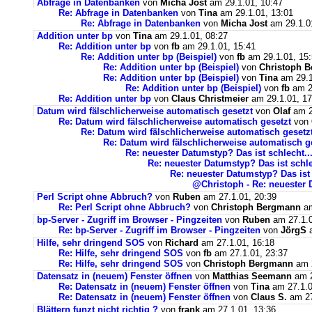
Abfrage in Datenbanken
von
Micha Jost
am 29.1.01, 10:47
Re: Abfrage in Datenbanken
von
Tina
am 29.1.01, 13:01
Re: Abfrage in Datenbanken
von
Micha Jost
am 29.1.0
Addition unter bp
von
Tina
am 29.1.01, 08:27
Re: Addition unter bp
von
fb
am 29.1.01, 15:41
Re: Addition unter bp (Beispiel)
von
fb
am 29.1.01, 15
Re: Addition unter bp (Beispiel)
von
Christoph 
Re: Addition unter bp (Beispiel)
von
Tina
am 29.1
Re: Addition unter bp (Beispiel)
von
fb
am 2
Re: Addition unter bp
von
Claus Christmeier
am 29.1.01, 17
Datum wird fälschlicherweise automatisch gesetzt
von
Olaf
am 2
Re: Datum wird fälschlicherweise automatisch gesetzt
von
Re: Datum wird fälschlicherweise automatisch gesetz
Re: Datum wird fälschlicherweise automatisch g
Re: neuester Datumstyp? Das ist schlecht... 
Re: neuester Datumstyp? Das ist schlec
Re: neuester Datumstyp? Das ist s
@Christoph - Re: neuester D
Perl Script ohne Abbruch?
von
Ruben
am 27.1.01, 20:39
Re: Perl Script ohne Abbruch?
von
Christoph Bergmann
am
bp-Server - Zugriff im Browser - Pingzeiten
von
Ruben
am 27.1.0
Re: bp-Server - Zugriff im Browser - Pingzeiten
von
JörgS
a
Hilfe, sehr dringend SOS
von
Richard
am 27.1.01, 16:18
Re: Hilfe, sehr dringend SOS
von
fb
am 27.1.01, 23:37
Re: Hilfe, sehr dringend SOS
von
Christoph Bergmann
am 2
Datensatz in (neuem) Fenster öffnen
von
Matthias Seemann
am 2
Re: Datensatz in (neuem) Fenster öffnen
von
Tina
am 27.1.0
Re: Datensatz in (neuem) Fenster öffnen
von
Claus S.
am 27
Blättern funzt nicht richtig ?
von
frank
am 27.1.01, 13:36