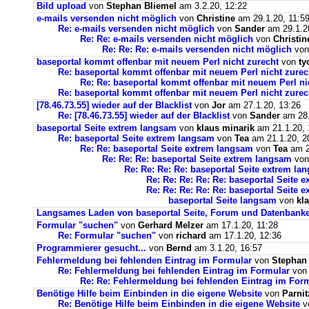
Bild upload
von
Stephan Bliemel
am 3.2.20, 12:22
e-mails versenden nicht möglich
von
Christine
am 29.1.20, 11:5
Re: e-mails versenden nicht möglich
von
Sander
am 29.1.2
Re: Re: e-mails versenden nicht möglich
von
Christin
Re: Re: Re: e-mails versenden nicht möglich
vo
baseportal kommt offenbar mit neuem Perl nicht zurecht
von
ty
Re: baseportal kommt offenbar mit neuem Perl nicht zurec
Re: Re: baseportal kommt offenbar mit neuem Perl ni
Re: baseportal kommt offenbar mit neuem Perl nicht zurec
[78.46.73.55] wieder auf der Blacklist
von
Jor
am 27.1.20, 13:26
Re: [78.46.73.55] wieder auf der Blacklist
von
Sander
am 28.
baseportal Seite extrem langsam
von
klaus minarik
am 21.1.20, 
Re: baseportal Seite extrem langsam
von
Tea
am 21.1.20, 2
Re: Re: baseportal Seite extrem langsam
von
Tea
am 2
Re: Re: Re: baseportal Seite extrem langsam
vo
Re: Re: Re: Re: baseportal Seite extrem la
Re: Re: Re: Re: Re: baseportal Seite 
Re: Re: Re: Re: Re: baseportal Seite 
baseportal Seite langsam
von
kl
Langsames Laden von baseportal Seite, Forum und Datenbank
Formular "suchen"
von
Gerhard Melzer
am 17.1.20, 11:28
Re: Formular "suchen"
von
richard
am 17.1.20, 12:36
Programmierer gesucht...
von
Bernd
am 3.1.20, 16:57
Fehlermeldung bei fehlenden Eintrag im Formular
von
Stephan
Re: Fehlermeldung bei fehlenden Eintrag im Formular
vo
Re: Re: Fehlermeldung bei fehlenden Eintrag im For
Benötige Hilfe beim Einbinden in die eigene Website
von
Parnit
Re: Benötige Hilfe beim Einbinden in die eigene Website
v