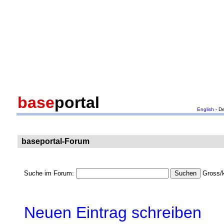
base
portal
English
- D
baseportal-Forum
Suche im Forum:
Gross/k
Neuen Eintrag schreiben