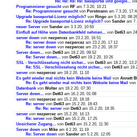
Re: Re: Re: Re: baseportal und google...
vo
Programmierer gesucht
von
RF
am 7.3.20, 10:21
Re: Programmierer gesucht
von
Porstmann
am 7.3.20, 17:4
Upgrade baseportal-Lizenz möglich?
von
Ringo
am 5.3.20, 08:2
Re: Upgrade baseportal-Lizenz möglich?
von
Sander
am 7.
neuer Server
von
Sander
am 3.3.20, 10:50
Einfluß auf Höhe vom Datenbankfeld nehmen...
von
Det63
am 24.
server down
von
nezpercez
am 23.2.20, 16:51
Re: server down
von
nezpercez
am 23.2.20, 17:12
Re: server down
von
nezpercez
am 23.2.20, 18:37
Server down...
von
Det63
am 19.2.20, 09:52
Re: Server down...
von
Det63
am 19.2.20, 10:26
SSL - Verschlüsselung nicht sicher...
von
Det63
am 18.2.20, 13:2
Re: SSL - Verschlüsselung nicht sicher...
von
Det63
am 19.2
server
von
nezpercez
am 18.2.20, 11:10
Es geht wieder mal nichts kein Website keine Mail
von
Annett B
Re: Es geht wieder mal nichts kein Website keine Mail
von
Datenbank
von
Wolter
am 18.2.20, 07:30
Server down...
von
Det63
am 16.2.20, 01:08
server
von
nezpercez
am 15.2.20, 18:18
Re: server
von
Det63
am 15.2.20, 18:43
Re: Re: server
von
Det63
am 15.2.20, 19:35
server
von
nezpercez
am 15.2.20, 16:13
Re: server
von
Det63
am 15.2.20, 17:25
Unsicherer Zugang...
von
Det63
am 15.2.20, 11:30
Server down
von
Mike
am 4.2.20, 11:19
Re: Server down
von
Sander
am 5.2.20, 12:05