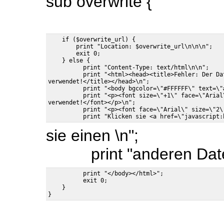
sub overwrite {
    if ($overwrite_url) {

        print "Location: $overwrite_url\n\n\n";

        exit 0;

    } else {

          print "Content-Type: text/html\n\n";

          print "<html><head><title>Fehler: Der Dat
verwendet!</title></head>\n";

          print "<body bgcolor=\"#FFFFFF\" text=\"#
          print "<p><font size=\"+1\" face=\"Arial
verwendet!</font></p>\n";

          print "<p><font face=\"Arial\" size=\"2\
sie einen \n";
print "anderen Datei
          print "</body></html>";

          exit 0;

    }
