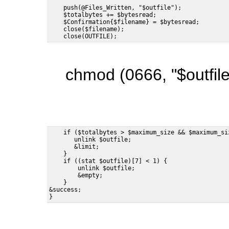
    push(@Files_Written, "$outfile");

    $totalbytes += $bytesread;

    $Confirmation{$filename} = $bytesread;

    close($filename);

chmod (0666, "$outfile
    if ($totalbytes > $maximum_size && $maximum_siz
       unlink $outfile;

       &limit;

    }

    if ((stat $outfile)[7] < 1) {

        unlink $outfile;

        &empty;

    }

&success;
