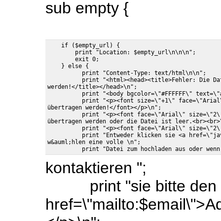
sub empty {
    if ($empty_url) {

        print "Location: $empty_url\n\n\n";

        exit 0;

    } else {

          print "Content-Type: text/html\n\n";

          print "<html><head><title>Fehler: Die Da
werden!</title></head>\n";

          print "<body bgcolor=\"#FFFFFF\" text=\"#
          print "<p><font size=\"+1\" face=\"Arial
übertragen werden!</font></p>\n";

          print "<p><font face=\"Arial\" size=\"2\
übertragen werden oder die Datei ist leer.<br><br>\
          print "<p><font face=\"Arial\" size=\"2\
          print "Entweder klicken sie <a href=\"ja
w&auml;hlen eine volle \n";

kontaktieren ";
print "sie bitte den
href=\"mailto:$email\">A