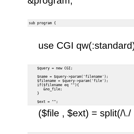
&program;
use CGI qw(:standard)
    $name = $query->param('filename');

    $filename = $query->param('file');

    if($filename eq ""){

       &no_file;

($file , $ext) = split(/\./