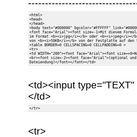
--------------------------------
<html>

<head>

</head>

<body text="#000000" bgcolor="#FFFFFF" link="#0000
<font face="Arial"><font size=-1>Mit diesem Formula
im Format <b><i>jpg</i></b> oder <b><i>jpeg</i></b
von <b><i>50KB</i></b> von der Festplatte auf den 
<table BORDER=0 CELLSPACING=0 CELLPADDING=0 >

<tr>

<td WIDTH="200"><font face="Arial"><font size=+0>N
<br><font size=-2><font face="Arial">(optional und
<td><input type="TEXT"
</td>
<tr>