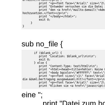
erreicht!</font></p>\n";

          print "<p><font face=\"Arial\" size=\"2\
          print "Entweder versuchen sie die Datei 
          print "den <a href=\"mailto:$email\">Adm
hochzusetzen.</font></p>\n";

          print "</body></html>";

          exit 0;

     }

sub no_file {
       if ($blank_url) {

          print "Location: $blank_url\n\n\n";

          exit 0;

       } else {

          print "Content-Type: text/html\n\n";

          print "<html><head><title>Fehler: Keine 
          print "<body bgcolor=\"#FFFFFF\" text=\"#
          print "<p><font size=\"+1\" face=\"Arial
die &Uuml;bertragung ausgew&auml;hlt!</font></p>\n"
          print "<p><font face=\"Arial\" size=\"2\
eine ";
print "Datei zum hoch