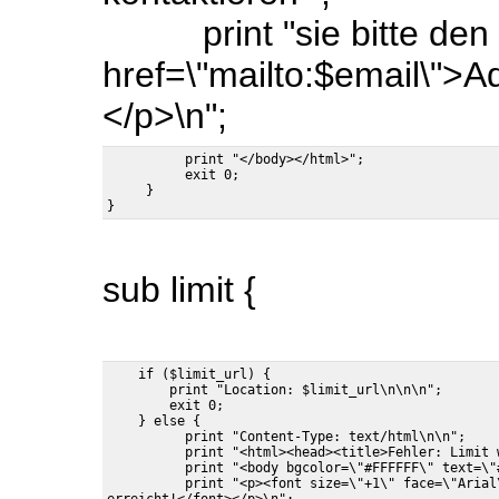
print "sie bitte den
href=\"mailto:$email\">A
</p>\n";
          print "</body></html>";

          exit 0;

     }

sub limit {
    if ($limit_url) {

        print "Location: $limit_url\n\n\n";

        exit 0;

    } else {

          print "Content-Type: text/html\n\n";

          print "<html><head><title>Fehler: Limit 
          print "<body bgcolor=\"#FFFFFF\" text=\"#
          print "<p><font size=\"+1\" face=\"Arial