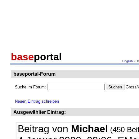
base
portal
English
- D
baseportal-Forum
Suche im Forum:
Gross/k
Neuen Eintrag schreiben
Ausgewählter Eintrag:
Beitrag von
Michael
(450 Bei