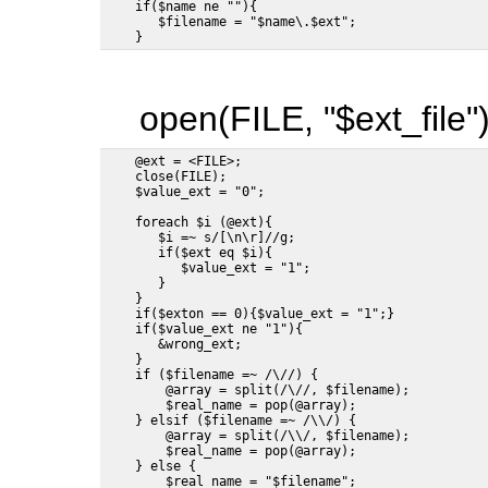
    if($name ne ""){

       $filename = "$name\.$ext";

open(FILE, "$ext_file")
    @ext = <FILE>;

    close(FILE);

    foreach $i (@ext){

       $i =~ s/[\n\r]//g;

       if($ext eq $i){

          $value_ext = "1";

       }

    }

    if($exton == 0){$value_ext = "1";}

    if($value_ext ne "1"){

       &wrong_ext;

    }

    if ($filename =~ /\//) {

        @array = split(/\//, $filename);

        $real_name = pop(@array);

    } elsif ($filename =~ /\\/) {

        @array = split(/\\/, $filename);

        $real_name = pop(@array);

    } else {

        $real_name = "$filename";
