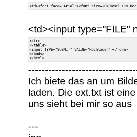
<td><input type="FILE" 
</tr>

</table>

<input TYPE="SUBMIT" VALUE="Hochladen"></form>

</body>

--------------------------------
Ich biete das an um Bild
laden. Die ext.txt ist ein
uns sieht bei mir so aus
---