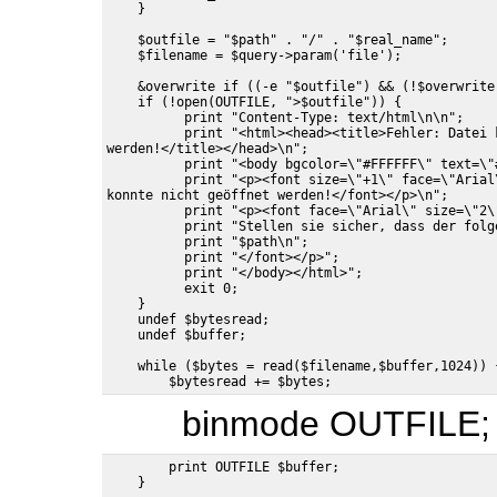
    $outfile = "$path" . "/" . "$real_name";

    &overwrite if ((-e "$outfile") && (!$overwrite)
    if (!open(OUTFILE, ">$outfile")) {

          print "Content-Type: text/html\n\n";

          print "<html><head><title>Fehler: Datei 
werden!</title></head>\n";

          print "<body bgcolor=\"#FFFFFF\" text=\"#
          print "<p><font size=\"+1\" face=\"Arial
konnte nicht geöffnet werden!</font></p>\n";

          print "<p><font face=\"Arial\" size=\"2\
          print "Stellen sie sicher, dass der folg
          print "$path\n";

          print "</font></p>";

          print "</body></html>";

          exit 0;

    }

    undef $bytesread;

    while ($bytes = read($filename,$buffer,1024)) {
binmode OUTFILE;
        print OUTFILE $buffer;
