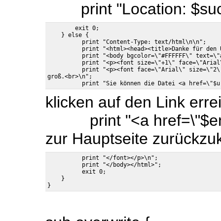
print "Location: $succ
        exit 0;

    } else {

          print "Content-Type: text/html\n\n";

          print "<html><head><title>Danke für den 
          print "<body bgcolor=\"#FFFFFF\" text=\"#
          print "<p><font size=\"+1\" face=\"Arial
          print "<p><font face=\"Arial\" size=\"2\
groß.<br>\n";

klicken auf den Link erre
print "<a href=\"$endu
zur Hauptseite zurückzuk
          print "</font></p>\n";

          print "</body></html>";

          exit 0;

    }
