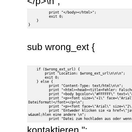
</p>\n";
          print "</body></html>";

          exit 0;

    }

sub wrong_ext {
    if ($wrong_ext_url) {

        print "Location: $wrong_ext_url\n\n\n";

        exit 0;

    } else {

          print "Content-Type: text/html\n\n";

          print "<html><head><title>Fehler: Falsch
          print "<body bgcolor=\"#FFFFFF\" text=\"#
          print "<p><font size=\"+1\" face=\"Arial\
Dateiformat!</font></p>\n";

          print "<p><font face=\"Arial\" size=\"2\
          print "Entweder klicken sie <a href=\"ja
w&auml;hlen eine andere \n";

kontaktieren ";