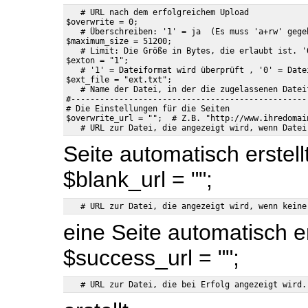
   # URL nach dem erfolgreichem Upload

$overwrite = 0;

   # Überschreiben: '1' = ja  (Es muss 'a+rw' gege
$maximum_size = 51200;

   # Limit: Die Größe in Bytes, die erlaubt ist. '
$exton = "1";

   # '1' = Dateiformat wird überprüft , '0' = Date
$ext_file = "ext.txt";

   # Name der Datei, in der die zugelassenen Dateif
#--------------------------------------------------
# Die Einstellungen für die Seiten

$overwrite_url = "";  # Z.B. "http://www.ihredomai
Seite automatisch erstell
$blank_url = "";
eine Seite automatisch er
$success_url = "";