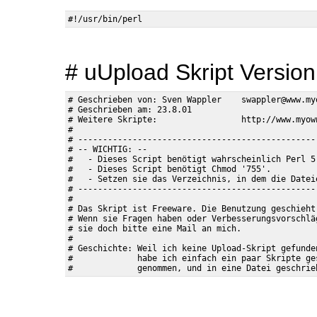
# uUpload Skript Version
# Geschrieben von: Sven Wappler    swappler@www.myo
# Geschrieben am: 23.8.01

# Weitere Skripte:                 http://www.myown
#

# ------------------------------------------------
# -- WICHTIG: --

#   - Dieses Script benötigt wahrscheinlich Perl 5
#   - Dieses Script benötigt Chmod '755'.

#   - Setzen sie das Verzeichnis, in dem die Datei
# ------------------------------------------------
#

# Das Skript ist Freeware. Die Benutzung geschieht 
# Wenn sie Fragen haben oder Verbesserungsvorschläg
# sie doch bitte eine Mail an mich.

#

# Geschichte: Weil ich keine Upload-Skript gefunde
#             habe ich einfach ein paar Skripte ge