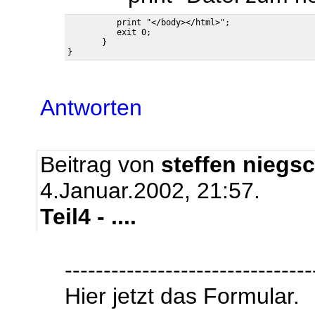
          print "</body></html>";

          exit 0;

       }

Antworten
Beitrag von
steffen niegs
4.Januar.2002, 21:57.
Teil4 - ....
--------------------------------
Hier jetzt das Formular.