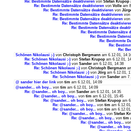
Re: Bestimmte Datensätze deaktivieren
von
Stefan Krupop
Re: Bestimmte Datensätze deaktivieren
von
Volle
am 8
Re: Bestimmte Datensätze deaktivieren
von
Jürg
Re: Bestimmte Datensätze deaktivieren
vo
Re: Bestimmte Datensätze deaktivieren
vo
Re: Bestimmte Datensätze deaktiviere
Re: Bestimmte Datensätze deakti
Re: Bestimmte Datensätze d
Re: Bestimmte Datensä
Re: Bestimmte Da
Re: Bestimm
Re: Be
Schönen Nikolausi ;-)
von
Christoph Bergmann
am 6.12.01, 14:1
Re: Schönen Nikolausi ;-)
von
Stefan Krupop
am 6.12.01, 1
Re: Schönen Nikolausi ;-)
von
Sander
am 6.12.01, 14:38
Re: Schönen Nikolausi ;-)
von
Christoph Bergmann
am
Re: Schönen Nikolausi ;-)
von
Jörg
am 6.12.01, 1
Re: Schönen Nikolausi ;-)
von
Sander
am 7.
@ sander hier der link
von
tim
am 6.12.01, 14:09
@sander... oh boy...
von
tim
am 6.12.01, 14:09
Re: @sander... oh boy...
von
Sander
am 6.12.01, 14:35
Re: @sander... oh boy...
von
tim
am 6.12.01, 15:45
Re: @sander... oh boy...
von
Stefan Krupop
am 6.
Re: @sander... oh boy...
von
tim
am 6.12.01,
Re: @sander... oh boy...
von
tim
am 6.12.01,
Re: @sander... oh boy...
von
Stefan K
Re: @sander... oh boy...
von
tim
a
Re: @sander... oh boy...
vo
Re: @sander... oh boy.