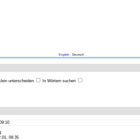
English
- Deutsch
lein unterscheiden
In Wörtern suchen
09:10
1
.01, 09:35