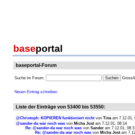
base
portal
baseportal-Forum
Suche im Forum:
Gross/k
Neuen Eintrag schreiben
Liste der Einträge von 53400 bis 53550:
@Christoph: KOPIEREN funktioniert nicht
von
Tina
am 7.12.01, 
@sander-da war noch was
von
Micha Jost
am 7.12.01, 08:14
Re: @sander-da war noch was
von
Sander
am 7.12.01, 08:3
Re: @sander-da war noch was
von
Micha Jost
am 7.12