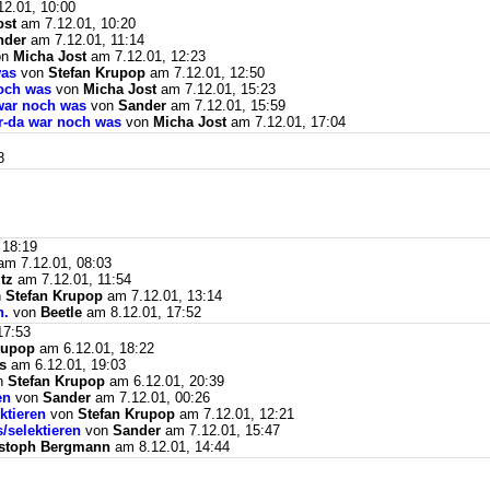
2.01, 10:00
ost
am 7.12.01, 10:20
nder
am 7.12.01, 11:14
on
Micha Jost
am 7.12.01, 12:23
was
von
Stefan Krupop
am 7.12.01, 12:50
och was
von
Micha Jost
am 7.12.01, 15:23
war noch was
von
Sander
am 7.12.01, 15:59
r-da war noch was
von
Micha Jost
am 7.12.01, 17:04
8
 18:19
m 7.12.01, 08:03
tz
am 7.12.01, 11:54
n
Stefan Krupop
am 7.12.01, 13:14
n.
von
Beetle
am 8.12.01, 17:52
17:53
rupop
am 6.12.01, 18:22
s
am 6.12.01, 19:03
n
Stefan Krupop
am 6.12.01, 20:39
en
von
Sander
am 7.12.01, 00:26
ktieren
von
Stefan Krupop
am 7.12.01, 12:21
/selektieren
von
Sander
am 7.12.01, 15:47
istoph Bergmann
am 8.12.01, 14:44