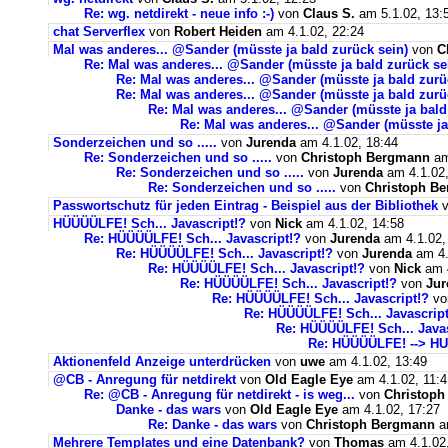
Re: wg. netdirekt - neue info :-)
von
Claus S.
am 5.1.02, 13:
chat Serverflex
von
Robert Heiden
am 4.1.02, 22:24
Mal was anderes... @Sander (müsste ja bald zurück sein)
von
C
Re: Mal was anderes... @Sander (müsste ja bald zurück se
Re: Mal was anderes... @Sander (müsste ja bald zurü
Re: Mal was anderes... @Sander (müsste ja bald zurü
Re: Mal was anderes... @Sander (müsste ja bald
Re: Mal was anderes... @Sander (müsste ja
Sonderzeichen und so .....
von
Jurenda
am 4.1.02, 18:44
Re: Sonderzeichen und so .....
von
Christoph Bergmann
am
Re: Sonderzeichen und so .....
von
Jurenda
am 4.1.02,
Re: Sonderzeichen und so .....
von
Christoph B
Passwortschutz für jeden Eintrag - Beispiel aus der Bibliothek
v
HÜÜÜÜLFE! Sch... Javascript!?
von
Nick
am 4.1.02, 14:58
Re: HÜÜÜÜLFE! Sch... Javascript!?
von
Jurenda
am 4.1.02,
Re: HÜÜÜÜLFE! Sch... Javascript!?
von
Jurenda
am 4.
Re: HÜÜÜÜLFE! Sch... Javascript!?
von
Nick
am 4
Re: HÜÜÜÜLFE! Sch... Javascript!?
von
Jur
Re: HÜÜÜÜLFE! Sch... Javascript!?
v
Re: HÜÜÜÜLFE! Sch... Javascript
Re: HÜÜÜÜLFE! Sch... Javas
Re: HÜÜÜÜLFE! --> HU
Aktionenfeld Anzeige unterdrücken
von
uwe
am 4.1.02, 13:49
@CB - Anregung für netdirekt
von
Old Eagle Eye
am 4.1.02, 11:4
Re: @CB - Anregung für netdirekt - is weg...
von
Christop
Danke - das wars
von
Old Eagle Eye
am 4.1.02, 17:27
Re: Danke - das wars
von
Christoph Bergmann
am
Mehrere Templates und eine Datenbank?
von
Thomas
am 4.1.02,