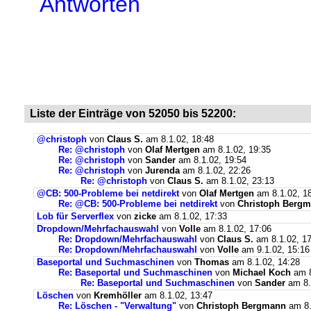
Antworten
Liste der Einträge von 52050 bis 52200:
@christoph
von
Claus S.
am 8.1.02, 18:48
Re: @christoph
von
Olaf Mertgen
am 8.1.02, 19:35
Re: @christoph
von
Sander
am 8.1.02, 19:54
Re: @christoph
von
Jurenda
am 8.1.02, 22:26
Re: @christoph
von
Claus S.
am 8.1.02, 23:13
@CB: 500-Probleme bei netdirekt
von
Olaf Mertgen
am 8.1.02, 1
Re: @CB: 500-Probleme bei netdirekt
von
Christoph Berg
Lob für Serverflex
von
zicke
am 8.1.02, 17:33
Dropdown/Mehrfachauswahl
von
Volle
am 8.1.02, 17:06
Re: Dropdown/Mehrfachauswahl
von
Claus S.
am 8.1.02, 17
Re: Dropdown/Mehrfachauswahl
von
Volle
am 9.1.02, 15:16
Baseportal und Suchmaschinen
von
Thomas
am 8.1.02, 14:28
Re: Baseportal und Suchmaschinen
von
Michael Koch
am 8
Re: Baseportal und Suchmaschinen
von
Sander
am 8.
Löschen
von
Kremhöller
am 8.1.02, 13:47
Re: Löschen - "Verwaltung"
von
Christoph Bergmann
am 8.