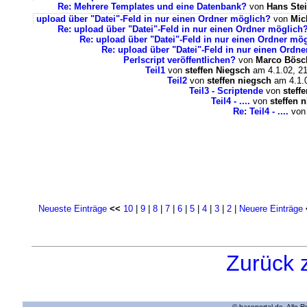
Re: Mehrere Templates und eine Datenbank?
von
Hans Ste
upload über "Datei"-Feld in nur einen Ordner möglich?
von
Mic
Re: upload über "Datei"-Feld in nur einen Ordner möglich
Re: upload über "Datei"-Feld in nur einen Ordner mö
Re: upload über "Datei"-Feld in nur einen Ordn
Perlscript veröffentlichen?
von
Marco Bösc
Teil1
von
steffen Niegsch
am 4.1.02, 21
Teil2
von
steffen niegsch
am 4.1.0
Teil3 - Scriptende
von
steff
Teil4 - ....
von
steffen 
Re: Teil4 - ....
vo
Neueste Einträge
<<
10
|
9
|
8
|
7
|
6
|
5
|
4
|
3
|
2
|
Neuere Einträge
Zurück 
© baseportal.de. Alle 