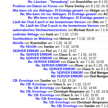
Re: Löschen - "Verwaltung"
von
Kremhöller
am 8.1.02,
Problem mit Datum im Forum
von
Thora Smiley
am 8.1.02, 01:4
Wie kann ich nur Abfragen: 15 Einträge gesamt
von
Holger
am 8.
Re: Wie kann ich nur Abfragen: 15 Einträge gesamt
von
AC
Re: Wie kann ich nur Abfragen: 15 Einträge gesamt
v
Läuft der Chat 2 auch in der kostenlosen Version
von
Otto
am 7.
Re: Läuft der Chat 2 auch in der kostenlosen Version
von
C
automatisches Stichwortverzeichnis
von
Michael Koch
am 7.1.02
und/oder Abfrage
von
frank
am 7.1.02, 17:03
Suchfunktion im Webshop
von
Helmut
am 7.1.02, 15:32
Hiiiiilfe
von
Kremhöller
am 7.1.02, 14:32
Re: Hiiiiilfe
von
Sander
am 7.1.02, 14:56
SERVER ERROR!
von
Phil
am 7.1.02, 13:57
Re: SERVER ERROR!
von
Claus S.
am 7.1.02, 14:03
Re: SERVER ERROR!
von
Oliver ;-)
am 7.1.02, 21:57
Re: SERVER ERROR!
von
Claus S.
am 7.1.02, 22:03
Re: SERVER ERROR!
von
Oliver ;-)
am 8.1.02, 16
Re: SERVER ERROR!
von
Claus S.
am 8.1.0
Re: SERVER ERROR!
von
Olaf Mertge
NO SERVER ERROR!
von
Olaf Mertge
CB: Errorlogs
von
Sander
am 7.1.02, 13:14
Re: CB: Errorlogs
von
Claus S.
am 7.1.02, 13:27
Re: CB: Errorlogs
von
Sander
am 7.1.02, 14:04
Re: CB: Errorlogs
von
Christoph Bergmann
am 7.1.02, 14:4
Re: CB: Errorlogs
von
Claus S.
am 7.1.02, 15:02
Re: CB: Errorlogs
von
Sander
am 7.1.02, 15:18
Re: CB: Errorlogs
von
Christoph Bergmann
Re: CB: Errorlogs
von
Sander
am 7.1.0