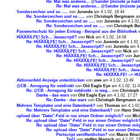
Re: Mal was anderes... @Sander (müsste ja bald
Re: Mal was anderes... @Sander (müsste ja
Sonderzeichen und so .....
von
Jurenda
am 4.1.02, 18:44
Re: Sonderzeichen und so .....
von
Christoph Bergmann
am
Re: Sonderzeichen und so .....
von
Jurenda
am 4.1.02,
Re: Sonderzeichen und so .....
von
Christoph B
Passwortschutz für jeden Eintrag - Beispiel aus der Bibliothek
v
HÜÜÜÜLFE! Sch... Javascript!?
von
Nick
am 4.1.02, 14:58
Re: HÜÜÜÜLFE! Sch... Javascript!?
von
Jurenda
am 4.1.02,
Re: HÜÜÜÜLFE! Sch... Javascript!?
von
Jurenda
am 4.
Re: HÜÜÜÜLFE! Sch... Javascript!?
von
Nick
am 4
Re: HÜÜÜÜLFE! Sch... Javascript!?
von
Jur
Re: HÜÜÜÜLFE! Sch... Javascript!?
v
Re: HÜÜÜÜLFE! Sch... Javascript
Re: HÜÜÜÜLFE! Sch... Javas
Re: HÜÜÜÜLFE! --> HU
Aktionenfeld Anzeige unterdrücken
von
uwe
am 4.1.02, 13:49
@CB - Anregung für netdirekt
von
Old Eagle Eye
am 4.1.02, 11:4
Re: @CB - Anregung für netdirekt - is weg...
von
Christop
Danke - das wars
von
Old Eagle Eye
am 4.1.02, 17:27
Re: Danke - das wars
von
Christoph Bergmann
am
Mehrere Templates und eine Datenbank?
von
Thomas
am 4.1.02,
Re: Mehrere Templates und eine Datenbank?
von
Hans Ste
upload über "Datei"-Feld in nur einen Ordner möglich?
von
Mic
Re: upload über "Datei"-Feld in nur einen Ordner möglich
Re: upload über "Datei"-Feld in nur einen Ordner mö
Re: upload über "Datei"-Feld in nur einen Ordn
Perlscript veröffentlichen?
von
Marco Bösc
Teil1
von
steffen Niegsch
am 4.1.02, 21