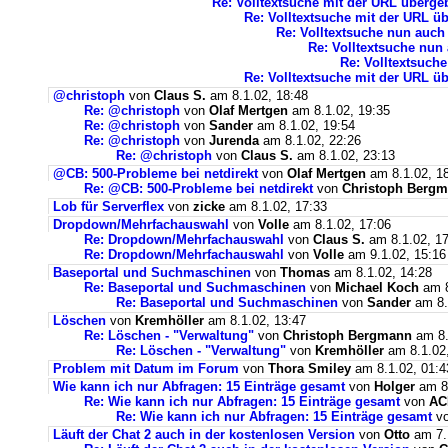
Re: Volltextsuche mit der URL überge
Re: Volltextsuche mit der URL ü
Re: Volltextsuche nun auch 
Re: Volltextsuche nun 
Re: Volltextsuche
Re: Volltextsuche mit der URL ü
@christoph
von
Claus S.
am 8.1.02, 18:48
Re: @christoph
von
Olaf Mertgen
am 8.1.02, 19:35
Re: @christoph
von
Sander
am 8.1.02, 19:54
Re: @christoph
von
Jurenda
am 8.1.02, 22:26
Re: @christoph
von
Claus S.
am 8.1.02, 23:13
@CB: 500-Probleme bei netdirekt
von
Olaf Mertgen
am 8.1.02, 1
Re: @CB: 500-Probleme bei netdirekt
von
Christoph Berg
Lob für Serverflex
von
zicke
am 8.1.02, 17:33
Dropdown/Mehrfachauswahl
von
Volle
am 8.1.02, 17:06
Re: Dropdown/Mehrfachauswahl
von
Claus S.
am 8.1.02, 17
Re: Dropdown/Mehrfachauswahl
von
Volle
am 9.1.02, 15:16
Baseportal und Suchmaschinen
von
Thomas
am 8.1.02, 14:28
Re: Baseportal und Suchmaschinen
von
Michael Koch
am 8
Re: Baseportal und Suchmaschinen
von
Sander
am 8.
Löschen
von
Kremhöller
am 8.1.02, 13:47
Re: Löschen - "Verwaltung"
von
Christoph Bergmann
am 8.
Re: Löschen - "Verwaltung"
von
Kremhöller
am 8.1.02,
Problem mit Datum im Forum
von
Thora Smiley
am 8.1.02, 01:4
Wie kann ich nur Abfragen: 15 Einträge gesamt
von
Holger
am 8.
Re: Wie kann ich nur Abfragen: 15 Einträge gesamt
von
AC
Re: Wie kann ich nur Abfragen: 15 Einträge gesamt
v
Läuft der Chat 2 auch in der kostenlosen Version
von
Otto
am 7.