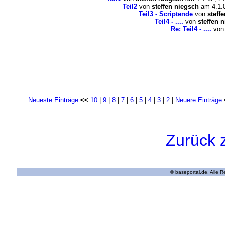
Teil2
von
steffen niegsch
am 4.1.0
Teil3 - Scriptende
von
steff
Teil4 - ....
von
steffen 
Re: Teil4 - ....
vo
Neueste Einträge
<<
10
|
9
|
8
|
7
|
6
|
5
|
4
|
3
|
2
|
Neuere Einträge
Zurück 
© baseportal.de. Alle 