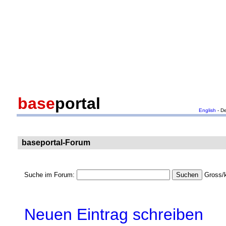
base
portal
English
- D
baseportal-Forum
Suche im Forum:
Gross/k
Neuen Eintrag schreiben