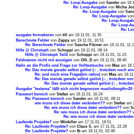
Re: Loop-Ausgabe
von
Sander
am 19.1
Re: Loop-Ausgabe
von
Micha Jos
Re: Loop-Ausgabe
von
San
Re: Loop-Ausgabe
vo
Re: Loop-Ausgab
Re: Loop-A
Re: Lo
ausgabe formatieren
von
till
am 19.11.01, 11:35
Berechnete Felder
von
Zappy
am 19.11.01, 10:51
Re: Berechnete Felder
von
Sascha Fitzner
am 19.11.01, 11:
Hilfe @ Christoph
von
Schoppi
am 19.11.01, 09:14
Hilfe @ Christoph Teil2
von
Schoppi
am 19.11.01, 11:23
Feldnamen nicht mit anzeigen
von
Olli_D
am 19.11.01, 08:40
Hallo an die Profis und Frage zur Volltextsuche
von
Max
am 18.1
Re: Das meiste gerade selbst gelöst (-: , trotzdem noch ei
Re: und noch eine Frage(bin ratlos)
von
Max
am 19.11.
Re: Das meiste gerade selbst gelöst (-: , trotzdem no
Re: Das meiste gerade selbst gelöst (-: , trotzd
Ausgabe "textarea" läßt sich nicht begrenzen maxlistlength=20
Passwort bereich
von
Stefan
am 18.11.01, 16:24
Re: Passwort bereich
von
Sander
am 19.11.01, 09:11
wie muss ich diese datei verändern??
von
Stefan
am 2
Re: wie muss ich diese datei verändern??
von
S
Re: wie muss ich diese datei verändern??
Re: wie muss ich diese datei verände
Laufende Projekte?
von
Winkiller
am 17.11.01, 19:51
Re: Laufende Projekte?
von
Claus S.
am 17.11.01, 22:28
Re: Laufende Projekte?
von
fb
am 18.11.01, 02:48