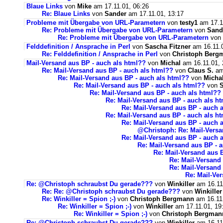
Blaue Links
von
Mike
am 17.11.01, 06:26
Re: Blaue Links
von
Sander
am 17.11.01, 13:17
Probleme mit Übergabe von URL-Parametern
von
testy1
am 17.1
Re: Probleme mit Übergabe von URL-Parametern
von
Sand
Re: Probleme mit Übergabe von URL-Parametern
von
Felddefinition / Ansprache in Perl
von
Sascha Fitzner
am 16.11.0
Re: Felddefinition / Ansprache in Perl
von
Christoph Berg
Mail-Versand aus BP - auch als html??
von
Michal
am 16.11.01, 
Re: Mail-Versand aus BP - auch als html??
von
Claus S.
am
Re: Mail-Versand aus BP - auch als html??
von
Micha
Re: Mail-Versand aus BP - auch als html??
von
Re: Mail-Versand aus BP - auch als html??
Re: Mail-Versand aus BP - auch als h
Re: Mail-Versand aus BP - auch 
Re: Mail-Versand aus BP - auch als h
Re: Mail-Versand aus BP - auch 
@Christoph: Re: Mail-Versa
Re: Mail-Versand aus BP - auch 
Re: Mail-Versand aus BP - 
Re: Mail-Versand aus 
Re: Mail-Versand
Re: Mail-Versand
Re: Mail-Ve
Re: @Christoph schraubst Du gerade???
von
Winkiller
am 16.11
Re: Re: @Christoph schraubst Du gerade???
von
Winkiller
Re: Winkiller = Spion ;-)
von
Christoph Bergmann
am 16.11.
Re: Winkiller = Spion ;-)
von
Winkiller
am 17.11.01, 19
Re: Winkiller = Spion ;-)
von
Christoph Bergman
Re: @Christoph schraubst Du gerade???
von
Winkiller
am 16.11