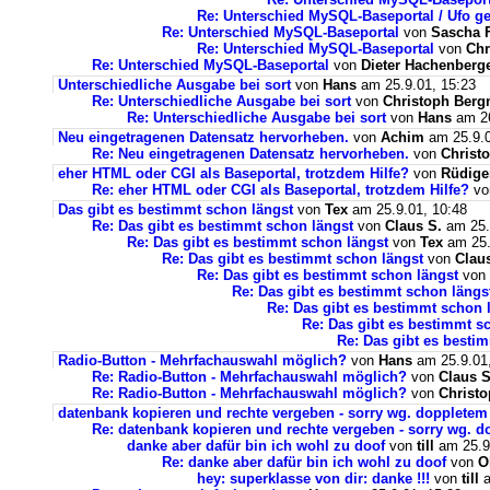
Re: Unterschied MySQL-Baseportal / Ufo g
Re: Unterschied MySQL-Baseportal
von
Sascha F
Re: Unterschied MySQL-Baseportal
von
Chr
Re: Unterschied MySQL-Baseportal
von
Dieter Hachenberg
Unterschiedliche Ausgabe bei sort
von
Hans
am 25.9.01, 15:23
Re: Unterschiedliche Ausgabe bei sort
von
Christoph Ber
Re: Unterschiedliche Ausgabe bei sort
von
Hans
am 26
Neu eingetragenen Datensatz hervorheben.
von
Achim
am 25.9.0
Re: Neu eingetragenen Datensatz hervorheben.
von
Christ
eher HTML oder CGI als Baseportal, trotzdem Hilfe?
von
Rüdige
Re: eher HTML oder CGI als Baseportal, trotzdem Hilfe?
v
Das gibt es bestimmt schon längst
von
Tex
am 25.9.01, 10:48
Re: Das gibt es bestimmt schon längst
von
Claus S.
am 25.
Re: Das gibt es bestimmt schon längst
von
Tex
am 25.
Re: Das gibt es bestimmt schon längst
von
Clau
Re: Das gibt es bestimmt schon längst
von
Re: Das gibt es bestimmt schon längs
Re: Das gibt es bestimmt schon 
Re: Das gibt es bestimmt s
Re: Das gibt es besti
Radio-Button - Mehrfachauswahl möglich?
von
Hans
am 25.9.01,
Re: Radio-Button - Mehrfachauswahl möglich?
von
Claus S
Re: Radio-Button - Mehrfachauswahl möglich?
von
Christ
datenbank kopieren und rechte vergeben - sorry wg. doppletem 
Re: datenbank kopieren und rechte vergeben - sorry wg. d
danke aber dafür bin ich wohl zu doof
von
till
am 25.9
Re: danke aber dafür bin ich wohl zu doof
von
Ol
hey: superklasse von dir: danke !!!
von
till
a