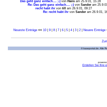
Das geht ganz einfach.... ;-)
von
Hans
am 25.9.01, 15:28
Re: Das geht ganz einfach.... ;-)
von
Sander
am 25.9.01
recht habt ihr
von
till
am 26.9.01, 09:27
Re: recht habt ihr
von
Sander
am 26.9.01, 1
Neueste Einträge
<<
10
|
9
|
8
|
7
|
6
|
5
|
4
|
3
|
2
|
Neuere Einträge
Zur
© baseportal.de. Alle 
powered
Erstellen Sie Ihre