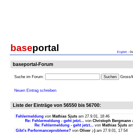
base
portal
English
- D
baseportal-Forum
Suche im Forum:
Gross/k
Neuen Eintrag schreiben
Liste der Einträge von 56550 bis 56700:
Fehlermeldung
von
Mathias Sjuts
am 27.9.01, 18:46
Re: Fehlermeldung - geht jetzt...
von
Christoph Bergmann
a
Re: Fehlermeldung - geht jetzt...
von
Mathias Sjuts
am 
Gibt's Performanceprobleme?
von
Oliver ;-)
am 27.9.01, 17:54