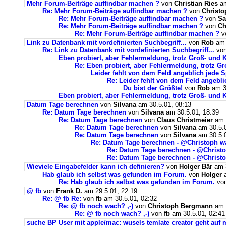
Mehr Forum-Beiträge auffindbar machen ?
von
Christian Ries
am
Re: Mehr Forum-Beiträge auffindbar machen ?
von
Christ
Re: Mehr Forum-Beiträge auffindbar machen ?
von
Sa
Re: Mehr Forum-Beiträge auffindbar machen ?
von
Ch
Re: Mehr Forum-Beiträge auffindbar machen ?
v
Link zu Datenbank mit vordefinierten Suchbegriff...
von
Rob
am 
Re: Link zu Datenbank mit vordefinierten Suchbegriff...
vo
Eben probiert, aber Fehlermeldung, trotz Groß- und K
Re: Eben probiert, aber Fehlermeldung, trotz Gr
Leider fehlt von dem Feld angeblich jede Sp
Re: Leider fehlt von dem Feld angebli
Du bist der Größte!
von
Rob
am 30
Eben probiert, aber Fehlermeldung, trotz Groß- und K
Datum Tage berechnen
von
Silvana
am 30.5.01, 08:13
Re: Datum Tage berechnen
von
Silvana
am 30.5.01, 18:39
Re: Datum Tage berechnen
von
Claus Christmeier
am 3
Re: Datum Tage berechnen
von
Silvana
am 30.5.0
Re: Datum Tage berechnen
von
Silvana
am 30.5.0
Re: Datum Tage berechnen - @Christoph w
Re: Datum Tage berechnen - @Christ
Re: Datum Tage berechnen - @Christ
Wieviele Eingabefelder kann ich definieren?
von
Holger Bär
am 3
Hab glaub ich selbst was gefunden im Forum.
von
Holger
a
Re: Hab glaub ich selbst was gefunden im Forum.
vo
@ fb
von
Frank D.
am 29.5.01, 22:19
Re: @ fb Re:
von
fb
am 30.5.01, 02:32
Re: @ fb noch wach? ,-)
von
Christoph Bergmann
am 3
Re: @ fb noch wach? ,-)
von
fb
am 30.5.01, 02:41
suche BP User mit apple/mac: wusels temlate creator geht auf 