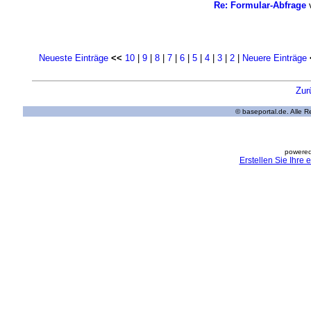
Re: Formular-Abfrage
Neueste Einträge
<<
10
|
9
|
8
|
7
|
6
|
5
|
4
|
3
|
2
|
Neuere Einträge
Zur
© baseportal.de. Alle 
powered
Erstellen Sie Ihre