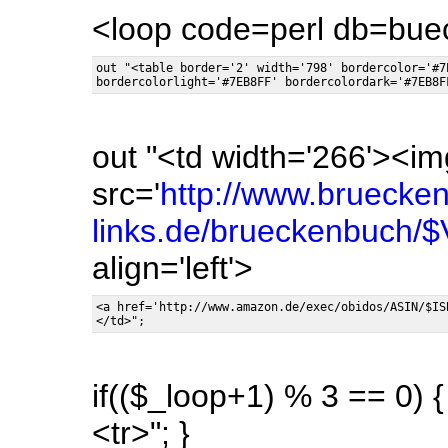
<loop code=perl db=bue
out "<table border='2' width='798' bordercolor='#7
out "<td width='266'><im
src='
http://www.bruecke
links.de/brueckenbuch/
align='left'>
<a href='http://www.amazon.de/exec/obidos/ASIN/$IS
if(($_loop+1) % 3 == 0) {
<tr>"; }