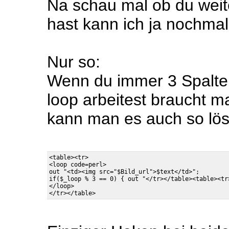
Na schau mal ob du weit
hast kann ich ja nochmal
Nur so:
Wenn du immer 3 Spalte
loop arbeitest braucht m
kann man es auch so lös
<table><tr>

<loop code=perl>

out "<td><img src="$Bild_url">$text</td>";

if($_loop % 3 == 0) { out "</tr></table><table><tr>
</loop>
