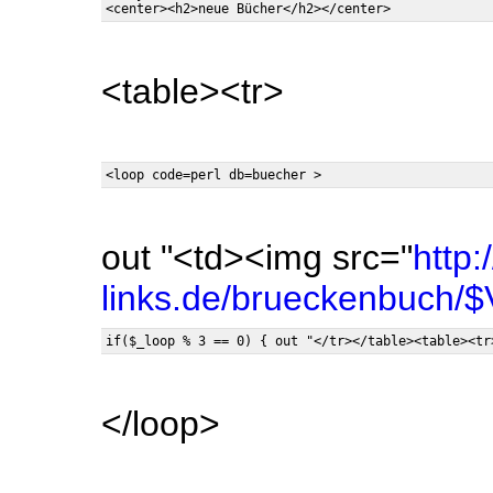
<table><tr>
out "<td><img src="
http
links.de/brueckenbuch/
</loop>