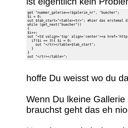
ist eigentlich kein Proble
get "nummer_galerie==!$galerie_nr", "buecher";

$i = 0;

out $tab_start="<table><tr>"; #hier das erstemal di
while (get_next("buecher"))

{

$i++;

out "<td valign='top' align='center'><a href='http
  if($i == 3){ $i = 0;

    out "</tr></table>$tab_start";

  }

}

hoffe Du weisst wo du da
Wenn Du lkeine Gallerie
brauchst geht das eh ni