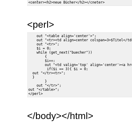
<perl>
    out "<table align='center'>";

    out "<tr><td align=center colspan=3>$Titel</td>
    out "<tr>";

    $i = 0;

    while (get_next("buecher"))

        {

        $i++;

        out "<td valign='top' align='center'><a hr
         if($i == 3){ $i = 0;

  out "</tr><tr>";

  }

        }

    out "</tr>";

out "</table>";

</body></html>