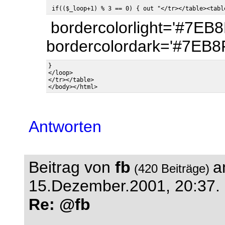
bordercolorlight='#7EB8
bordercolordark='#7EB8F
}

</loop>

</tr></table> 

Antworten
Beitrag von
fb
a
(420 Beiträge)
15.Dezember.2001, 20:37.
Re: @fb