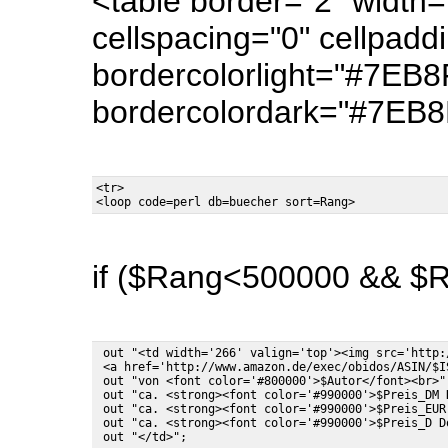
<table border="2" width
cellspacing="0" cellpadd
bordercolorlight="#7EB8
bordercolordark="#7EB
<tr>

if ($Rang<500000 && $Ru
 out "<td width='266' valign='top'><img src='http:
 <a href='http://www.amazon.de/exec/obidos/ASIN/$I
 out "von <font color='#800000'>$Autor</font><br>";
 out "ca. <strong><font color='#990000'>$Preis_DM 
 out "ca. <strong><font color='#990000'>$Preis_EUR
 out "ca. <strong><font color='#990000'>$Preis_D D