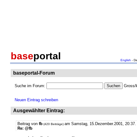
base
portal
English
- D
baseportal-Forum
Suche im Forum:
Gross/k
Neuen Eintrag schreiben
Ausgewählter Eintrag:
Beitrag von
fb
am Samstag, 15.Dezember.2001, 20:37.
(420 Beiträge)
Re: @fb