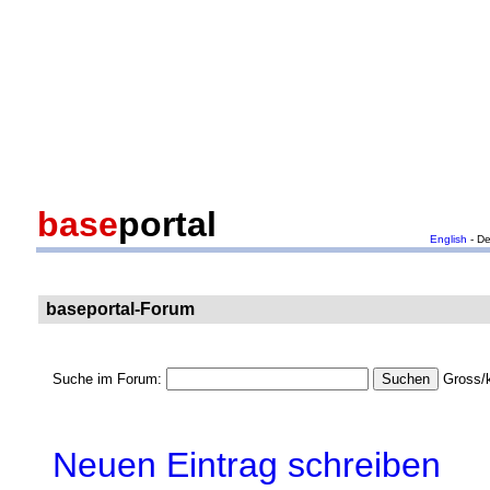
base
portal
English
- D
baseportal-Forum
Suche im Forum:
Gross/k
Neuen Eintrag schreiben