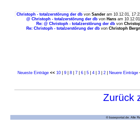
Christoph - totalzerstörung der db
von
Sander
am 10.12.01, 17:2
@ Christoph - totalzerstörung der db
von
Hans
am 10.12.01
Re: @ Christoph - totalzerstörung der db
von
Christo
Re: Christoph - totalzerstörung der db
von
Christoph Ber
Neueste Einträge
<<
10
|
9
|
8
|
7
|
6
|
5
|
4
|
3
|
2
|
Neuere Einträge
Zurück 
© baseportal.de. Alle 