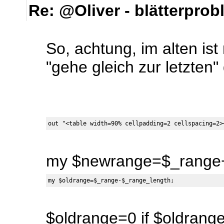
Re: @Oliver - blätterpro
So, achtung, im alten is
"gehe gleich zur letzten" 
my $newrange=$_range+
$oldrange=0 if $oldrang