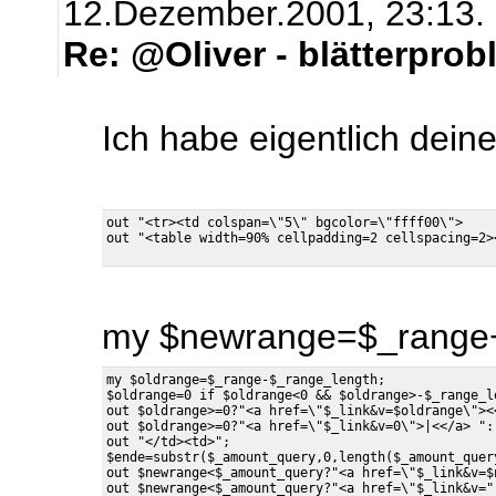
12.Dezember.2001, 23:13.
Re: @Oliver - blätterpro
Ich habe eigentlich dei
out "<tr><td colspan=\"5\" bgcolor=\"ffff00\"> 

out "<table width=90% cellpadding=2 cellspacing=2>
my $newrange=$_range+
my $oldrange=$_range-$_range_length;

$oldrange=0 if $oldrange<0 && $oldrange>-$_range_le
out $oldrange>=0?"<a href=\"$_link&v=$oldrange\"><<
out $oldrange>=0?"<a href=\"$_link&v=0\">|<</a> ":"
out "</td><td>";

$ende=substr($_amount_query,0,length($_amount_query
out $newrange<$_amount_query?"<a href=\"$_link&v=$
out $newrange<$_amount_query?"<a href=\"$_link&v="