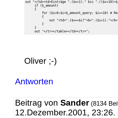
out "</td><td>Einträge ".($v+1)." bis ".(($v+10)>$
     if ($_amount)

     {

         for ($i=0;$i<$_amount_query; $i+=10) # Re
         {

             out "<td>".($v==$i?"<b>".($i+1)."</b>
         }

     }

Oliver ;-)
Antworten
Beitrag von
Sander
(8134 Bei
12.Dezember.2001, 23:26.