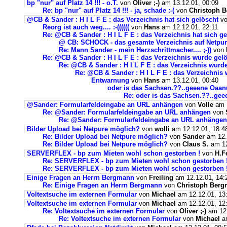
bp "nur" auf Platz 14 !!! - o.T.
von
Oliver ;-)
am 13.12.01, 00:09
Re: bp "nur" auf Platz 14 !!! - ja, schade :-(
von
Christoph 
@CB & Sander : H I L F E : das Verzeichnis hat sich gelöscht
v
Reorg ist auch weg.... :-((((((
von
Hans
am 12.12.01, 22:11
Re: @CB & Sander : H I L F E : das Verzeichnis hat sich g
@ CB: SCHOCK - das gesamte Verzeichnis auf Netpure 
Re: Mann Sander - mein Herzschrittmacher.... ;-))
von
Re: @CB & Sander : H I L F E : das Verzeichnis wurde gel
Re: @CB & Sander : H I L F E : das Verzeichnis wurd
Re: @CB & Sander : H I L F E : das Verzeichnis
Entwarnung
von
Hans
am 13.12.01, 00:40
oder is das Sachsen.??..geeene Oaanu
Re: oder is das Sachsen.??..gee
@Sander: Formularfeldeingabe an URL anhängen
von
Volle
am 1
Re: @Sander: Formularfeldeingabe an URL anhängen
von
Re: @Sander: Formularfeldeingabe an URL anhängen
Bilder Upload bei Netpure möglich?
von
wolli
am 12.12.01, 18:4
Re: Bilder Upload bei Netpure möglich?
von
Sander
am 12.
Re: Bilder Upload bei Netpure möglich?
von
Claus S.
am 12
SERVERFLEX - bp zum Mieten wohl schon gestorben !
von
H.F
Re: SERVERFLEX - bp zum Mieten wohl schon gestorben 
Re: SERVERFLEX - bp zum Mieten wohl schon gestorben 
Einige Fragen an Herrn Bergmann
von
Freiling
am 12.12.01, 14:
Re: Einige Fragen an Herrn Bergmann
von
Christoph Ber
Voltextsuche im externen Formular
von
Michael
am 12.12.01, 13
Voltextsuche im externen Formular
von
Michael
am 12.12.01, 12
Re: Voltextsuche im externen Formular
von
Oliver ;-)
am 12.
Re: Voltextsuche im externen Formular
von
Michael
am