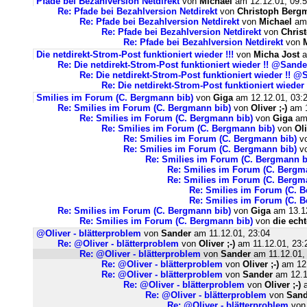
Pfade bei Bezahlversion Netdirekt
von
Michael
am 12.12.01, 09:
Re: Pfade bei Bezahlversion Netdirekt
von
Christoph Berg
Re: Pfade bei Bezahlversion Netdirekt
von
Michael
am 
Re: Pfade bei Bezahlversion Netdirekt
von
Chris
Re: Pfade bei Bezahlversion Netdirekt
von
Die netdirekt-Strom-Post funktioniert wieder !!!
von
Micha Jost
a
Re: Die netdirekt-Strom-Post funktioniert wieder !! @Sand
Re: Die netdirekt-Strom-Post funktioniert wieder !! 
Re: Die netdirekt-Strom-Post funktioniert wiede
Smilies im Forum (C. Bergmann bib)
von
Giga
am 12.12.01, 03:
Re: Smilies im Forum (C. Bergmann bib)
von
Oliver ;-)
am 1
Re: Smilies im Forum (C. Bergmann bib)
von
Giga
am 
Re: Smilies im Forum (C. Bergmann bib)
von
Oli
Re: Smilies im Forum (C. Bergmann bib)
v
Re: Smilies im Forum (C. Bergmann bib)
v
Re: Smilies im Forum (C. Bergmann b
Re: Smilies im Forum (C. Bergm
Re: Smilies im Forum (C. Bergm
Re: Smilies im Forum (C. 
Re: Smilies im Forum (C. 
Re: Smilies im Forum (C. Bergmann bib)
von
Giga
am 13.12
Re: Smilies im Forum (C. Bergmann bib)
von
die ech
@Oliver - blätterproblem
von
Sander
am 11.12.01, 23:04
Re: @Oliver - blätterproblem
von
Oliver ;-)
am 11.12.01, 23:
Re: @Oliver - blätterproblem
von
Sander
am 11.12.01,
Re: @Oliver - blätterproblem
von
Oliver ;-)
am 12.
Re: @Oliver - blätterproblem
von
Sander
am 12.1
Re: @Oliver - blätterproblem
von
Oliver ;-)
a
Re: @Oliver - blätterproblem
von
Sand
Re: @Oliver - blätterproblem
vo