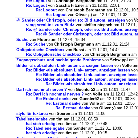
Re: Logout
von
Christoph Bergmann
am 11.12.01, 21:20
Re: Logout
von
Sascha Fitzner
am 11.12.01, 22:01
Re: Logout
von
Christoph Bergmann
am 12.12.01, 10:
Re: Logout
von
Oliver ;-)
am 12.12.01, 11:32
@ Sander oder Christoph, oder so: Bild autom. anzeigen
von
Vo
<img src=Link zum Bild>
von
steffen niegsch
am 11.12.01,
Re: @ Sander oder Christoph, oder so: Bild autom. anzeig
Re: @ Sander oder Christoph, oder so: Bild autom. a
Suche
von
Flobre
am 11.12.01, 15:34
Re: Suche
von
Christoph Bergmann
am 11.12.01, 21:24
Obligatorische Checkbox
von
Russi
am 11.12.01, 14:42
Re: Obligatorische Checkbox
von
Christoph Bergmann
am 1
Zugangsschutz und nachfolgende Probleme
von
Schwippl
am 11
Bilder -als absoluten Link- autom. anzeigen lassen
von
Volle
am 
Re: Bilder -als absoluten Link- autom. anzeigen lassen
vo
Re: Bilder -als absoluten Link- autom. anzeigen lasse
Re: Bilder -als absoluten Link- autom. anzeigen lasse
Re: Bilder -als absoluten Link- autom. anzeigen
Darf ich nochmal nerven ?
von
Guenter52
am 11.12.01, 11:47
Re: Darf ich nochmal nerven ?
von
Volle
am 11.12.01, 12:42
Re: Erstmal danke
von
Guenter52
am 12.12.01, 00:36
Re: Erstmal danke
von
Volle
am 12.12.01, 12:56
Re: Erstmal danke
von
Oliver ;-)
am 12.12.01
style für textarea
von
Soeren
am 11.12.01, 11:06
Tabelleneingabe
von
tim
am 11.12.01, 08:59
hat sich erledigt
von
tim
am 11.12.01, 09:48
Re: Tabelleneingabe
von
Sander
am 11.12.01, 10:08
hat sich erledigt
von
tim
am 11.12.01, 10:15