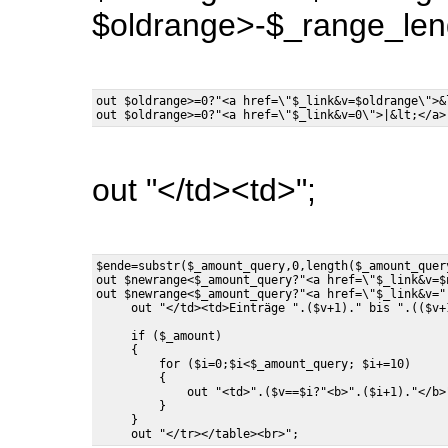
$oldrange>-$_range_len
out $oldrange>=0?"<a href=\"$_link&v=$oldrange\">&l
out "</td><td>";
$ende=substr($_amount_query,0,length($_amount_query
out $newrange<$_amount_query?"<a href=\"$_link&v=$
out $newrange<$_amount_query?"<a href=\"$_link&v="
     if ($_amount)

     {

         for ($i=0;$i<$_amount_query; $i+=10)     
         {

             out "<td>".($v==$i?"<b>".($i+1)."</b>
         }

     }
