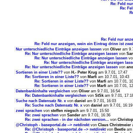
Re: Feld nur
Re: Fel
R
Re: Feld nur anze
Re: Feld nur anzeigen, wein ein Eintrag drinn ist zwei
Nur unterschiedliche Einträge anzeigen lassen
von
Oliver
am 9.7
Re: Nur unterschiedliche Einträge anzeigen lassen
von
San
Re: Nur unterschiedliche Einträge anzeigen lassen
v
Re: Nur unterschiedliche Einträge anzeigen las
Re: Nur unterschiedliche Einträge anzeigen lassen
von
an
Sortieren in einer Liste??
von
H.- Peter Krug
am 9.7.01, 17:47
Re: Sortieren in einer Liste??
von
Marfi
am 10.7.01, 10:43
Re: Sortieren in einer Liste??
von
Marfi
am 10.7.01, 10
Re: Sortieren in einer Liste??
von
Marfi
am 10.7.01, 12
Datenbankinhalte vergleichen
von
Oliver
am 9.7.01, 16:54
Re: Datenbankinhalte vergleichen
von
StSk
am 9.7.01, 17:1
Suche nach Datensatz Nr. x
von
daniel
am 9.7.01, 16:03
Re: Suche nach Datensatz Nr. x
von
daniel
am 9.7.01, 16:19
zwei sprachen
von
steffen niegsch
am 9.7.01, 15:50
Re: zwei sprachen
von
Sander
am 9.7.01, 16:36
Re: zwei sprachen - in der nächsten version...
von
Christo
@Christoph - baseportal.de --> netdirekt
von
Claus Christmeier
a
Re: @Christoph - baseportal.de --> netdirekt
von
Beetle
am 