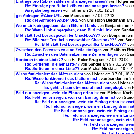
Einträge pro Rubrik zählen und anzeigen lassen?
von
Holger
am
Re: Einträge pro Rubrik zählen und anzeigen lassen?
von
Ausgabe begrenzen
von
lothar
am 10.7.01, 12:14
get Abfragen Ã¼ber URL
von
Marcus
am 9.7.01, 22:13
Re: get Abfragen Ã¼ber URL
von
Christoph Bergmann
am 1
Wenn Link eingegeben, dann Bild mit Link.
von
Benjamin
am 9.
Re: Wenn Link eingegeben, dann Bild mit Link.
von
Sande
Bild statt Text bei ausgewählter Checkbox???
von
Benjamin
am 
Re: Bild statt Text bei ausgewählter Checkbox???
von
San
Re: Bild statt Text bei ausgewählter Checkbox???
vo
Zwischen den Datensätzen eine Zeile einfügen
von
Matthias Rei
Re: Zwischen den Datensätzen eine Zeile einfügen
von
San
Sortieren in einer Liste??
von
H.- Peter Krug
am 9.7.01, 20:00
Re: Sortieren in einer Liste??
von
Sander
am 9.7.01, 20:49
Re: Sortieren in einer Liste??
von
Michal Mirski
am 10.7.01
Wieso funktioniert das blättern nicht
von
Holger
am 9.7.01, 18:3
Re: Wieso funktioniert das blättern nicht
von
Sander
am 9.7
Re: Wieso funktioniert das blättern nicht
von
Holger
am
Es geht... habe db=inserat noch eingefügt.
von
H
Feld nur anzeigen, wein ein Eintrag drinn ist
von
Michael Koch
Re: Feld nur anzeigen, wein ein Eintrag drinn ist
von
Sand
Re: Feld nur anzeigen, wein ein Eintrag drinn ist zwei
Re: Feld nur anzeigen, wein ein Eintrag drinn ist
Re: Feld nur anzeigen, wein ein Eintrag drin
Re: Feld nur anzeigen, wein ein Eintrag
Re: Feld nur anzeigen, wein ein E
Re: Feld nur anzeigen, wein 
Re: Feld nur anzeigen, 
Re: Feld nur anze