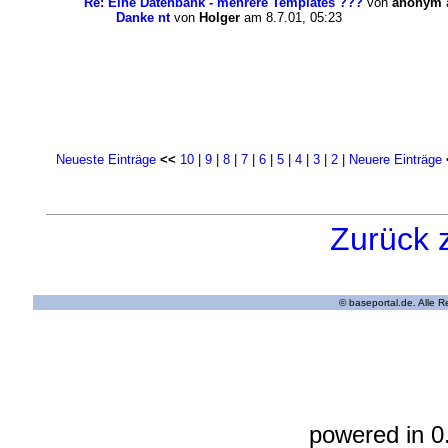
Re: Eine Datenbank - mehrere Templates ???
von
anonym
Danke nt
von
Holger
am 8.7.01, 05:23
Neueste Einträge
<<
10
|
9
|
8
|
7
|
6
|
5
|
4
|
3
|
2
|
Neuere Einträge
Zurück 
© baseportal.de. Alle 
powered in 0