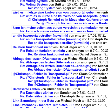
Re: Voting System
von
Silvana
am 9.7.01, 15:53
Re: Voting System
von
Britt
am 10.7.01, 10:12
Re: Voting System
von
Agapi
am 10.7.01, 10:54
wird es in kürze eine kaufversion von baseportal geben
von
ent
Re: wird es in kürze eine kaufversion von baseportal gebe
@ Christoph Re: wird es in kürze eine Kaufversion v
Re: @ Christoph Re: wird es in kürze eine Kauf
kann ich meine seiten aus eurem verzeichnis runterladen
von
e
Re: kann ich meine seiten aus eurem verzeichnis runterla
an die baseportalbetreiber (newslink)
von
ente
am 9.7.01, 07:21
Re: an die baseportalbetreiber (newslink)
von
Christoph B
Re: an die baseportalbetreiber (newslink)
von
ente
am 
Relation funktioniert nicht
von
Daniel Jäger
am 9.7.01, 04:12
Re: Relation funktioniert nicht
von
anonym
am 9.7.01, 09:3
Re: Relation funktioniert nicht
von
Daniel Jäger
am 9.7
Abfrage des letzten DAtensatzes
von
Michal Mirski
am 9.7.01, 02
Re: Abfrage des letzten DAtensatzes
von
anonym
am 9.7.01
Re: Abfrage des letzten DAtensatzes...erledigt:-)
von
Michal
Re: Abfrage des letzten DAtensatzes...erledigt:-)
von
S
@Christoph - Fehler in "baseportal.pl"?
von
Claus Christmeier
a
Re: @Christoph - Fehler in "baseportal.pl"?
von
Christoph
Re: @Christoph - Fehler in "baseportal.pl"?
von
Claus
Re: @Christoph - Fehler in "baseportal.pl"?
von
Claus
Datensätze zählen
von
Oliver
am 8.7.01, 21:04
Re: Datensätze zählen
von
Sander
am 9.7.01, 01:17
Re: Datensätze zählen
von
Christoph Bergmann
am 9.7.01,
Link Sammlung in der Beta
von
Michael Koch
am 8.7.01, 11:09
Eine Datenbank - mehrere Templates ???
von
Holger
am 7.7.01,