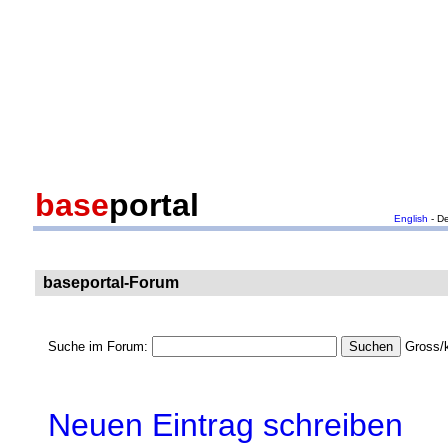
base
portal
English
- D
baseportal-Forum
Suche im Forum:
Gross/k
Neuen Eintrag schreiben