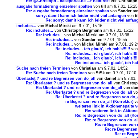
Re: @Christoph - baseportal.de --> netdirekt
von
Christop
ausgabe formatierung einzelner spalten
von
till
am 9.7.01, 15:25
Re: ausgabe formatierung einzelner spalten
von
Sander
am 
sorry: damit kann ich leider nicht viel anfangen
von
ti
Re: sorry: damit kann ich leider nicht viel anfan
includes...
von
Michal Mirski
am 9.7.01, 15:16
Re: includes...
von
Christoph Bergmann
am 9.7.01, 15:22
Re: includes...
von
Michal Mirski
am 9.7.01, 18:38
Re: includes...
von
Sander
am 9.7.01, 18:55
Re: includes...
von
Michal Mirski
am 9.7.01, 19:2
Re: includes... ich glaub', ich hab's!!!!!!
vo
Re: includes... ich glaub', ich hab's!!!!
Re: includes... ich glaub', ich hab's!!!!
Re: includes... ich glaub', ich hab'
Suche nach freien Terminen
von
Christian
am 9.7.01, 14:52
Re: Suche nach freien Terminen
von
StSk
am 9.7.01, 17:10
Überlastet ? und re Begrenzen von do_all
von
daniel
am 9.7.01, 
Re: Überlastet ? und re Begrenzen von do_all
von
Christo
Re: Überlastet ? und re Begrenzen von do_all
von
dan
Re: Überlastet ? und re Begrenzen von do_all
v
Re: Überlastet ? und re Begrenzen von do_
re Begrenzen von do_all (Korrektur)
v
weiteren link in Aktionenspalte 
Re: weiteren link in Aktion
Re: re Begrenzen von do_all (Kor
Re: re Begrenzen von do_all
Re: re Begrenzen von d
Re: re Begrenzen 
Re: re Begre