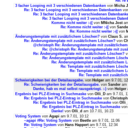
Re: re 
3 facher Looping mit 3 verschiedenen Datenbanken
von
Micha J
Re: 3 facher Looping mit 3 verschiedenen Datenbanken
vo
Re: 3 facher Looping mit 3 verschiedenen Datenban
Re: 3 facher Looping mit 3 verschiedenen Date
Komme nicht weiter :-((
von
MNicha Jost
am
Re: Komme nicht weiter :-((
von
Sande
Re: Komme nicht weiter :-((
von
M
Änderungstemplate mit zusätzlichem Löschen?
von
Claus S.
am
Re: Änderungstemplate mit zusätzlichem Löschen?
von
Ch
@christoph Re: Änderungstemplate mit zusätzliche
Re: @christoph Re: Änderungstemplate mit zus
Re: Änderungstemplate mit zusätzlichem Löschen?
v
Re: Änderungstemplate mit zusätzlichem Lösch
Re: Änderungstemplate mit zusätzlichem 
Re: Template mit zusätzlichem Lösch
Re: Template mit zusätzlichem 
Re: Template mit zusätzli
Schwierigkeiten bei der Detailausgabe.
von
Holger
am 9.7.01, 12
Re: Schwierigkeiten bei der Detailausgabe.
von
Sander
am 9
Danke, hab es mal selbst rausgekriegt. :-)
von
Holger
Ergebnis bei PLZ-Eintrag in Suchmaske
von
Olli_D
am 9.7.01, 1
Re: Ergebnis bei PLZ-Eintrag in Suchmaske
von
Christop
Re: Ergebnis bei PLZ-Eintrag in Suchmaske
von
Olli
Re: Ergebnis bei PLZ-Eintrag in Suchmaske
vo
Danke!
von
Olli_d
am 10.7.01, 16:23
Voting System
von
Agapi
am 9.7.01, 10:12
~agapi #Re: Voting System
von
Beetle
am 9.7.01, 11:06
Re: Voting System
von
Hans Happert
am 9.7.01, 12:34