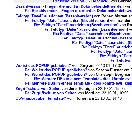
Re: Neue Version... - Bösguck !
von
Christ
Bezahlversion - Fragen die nicht in Doku behandelt werden
vo
Re: Bezahlversion - Fragen die nicht in Doku behandelt w
Feldtyp "Datei" ausrichten (Bezahlversion)
von
Robert Morten
am
Re: Feldtyp "Datei" ausrichten (Bezahlversion)
von
Sander
Re: Feldtyp "Datei" ausrichten (Bezahlversion)
von
Ro
Re: Feldtyp "Datei" ausrichten (Bezahlversion)
v
Re: Feldtyp "Datei" ausrichten (Bezahlversi
Re: Feldtyp "Datei" ausrichten (Bezah
Re: Feldtyp "Datei" ausrichten (
Re: Feldtyp "Datei" ausrich
Re: Feldtyp "Datei" au
Re: Feldtyp "Date
Re: Feldtyp 
Wo ist das POPUP geblieben?
von
Jörg
am 22.10.01, 17:02
Re: Wo ist das POPUP geblieben?
von
Sascha Fitzner
am 2
Re: Wo ist das POPUP geblieben?
von
Christoph Bergman
Re: Mehrere DBs in einem Template - dies könnte evtl
Re: Mehrere DBs in einem Template - dies könnte evtl. kla
Zugriffschutz von Seiten
von
Jens Helbig
am 22.10.01, 15:05
Re: Zugriffschutz von Seiten
von
Marfi
am 22.10.01, 16:09
CSV-Import über Template?
von
Florian
am 22.10.01, 14:48