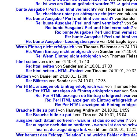
Re: Ist was am Datum geändert worden?!? -> gebt m
bunte Ausgabe / Perl und html vermischt?
von
Thomas Fleissn
Re: checkbox unter per abfragen geht jetzt
von
mk
am 
Re: bunte Ausgabe / Perl und html vermischt?
von
Sander
Re: bunte Ausgabe / Perl und html vermischt?
von
Sa
Re: bunte Ausgabe / Perl und html vermischt?
v
Re: bunte Ausgabe / Perl und html vermisc
Re: bunte Ausgabe / Perl und html ve
Re: bunte Ausgabe - Lösungsbeispiele
von
Old Eagle Eye
a
Wenn Eintrag nicht erfolgreich
von
Thomas Fleissner
am 24.10.0
Re: Wenn Eintrag nicht erfolgreich
von
Sander
am 24.10.01
Re: Wenn Eintrag nicht erfolgreich
von
Thomas Fleis
html seiten
von
dirk
am 24.10.01, 17:13
Re: html seiten
von
Sander
am 24.10.01, 17:33
Re: html seiten - HTML-Protect
von
Tina
am 24.10.01, 20:37
Blättern
von
Daniel
am 24.10.01, 17:08
Re: Blättern
von
Sander
am 24.10.01, 17:33
Per HTML anzeigen ob Eintrag erfolgreich war
von
Thomas Flei
Re: Per HTML anzeigen ob Eintrag erfolgreich war
von
San
Re: Per HTML anzeigen ob Eintrag erfolgreich war
vo
Re: Per HTML anzeigen ob Eintrag erfolgreich w
Re: Per HTML anzeigen ob Eintrag erfolgre
Brauche hilfe zu put !
von
Harrweg,Andre
am 24.10.01, 14:59
Re: Brauche hilfe zu put !
von
Tina
am 24.10.01, 16:04
ausgabe nach datum sortieren - warum ist das so schwer ?
von
Re: ausgabe nach datum sortieren - warum ist das so schw
hier ist der zugehörige link
von
till
am 26.10.01, 13:21
Wer benutzt den Feldtyp "Relation" und welche Fehler gibts da