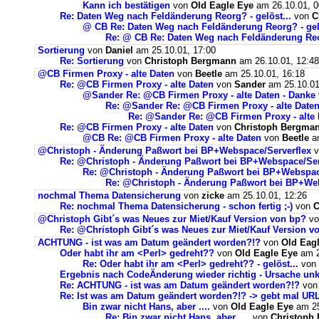
Kann ich bestätigen
von
Old Eagle Eye
am 26.10.01, 0
Re: Daten Weg nach Feldänderung Reorg? - gelöst...
von
C
@ CB Re: Daten Weg nach Feldänderung Reorg? - gelö
Re: @ CB Re: Daten Weg nach Feldänderung Reor
Sortierung
von
Daniel
am 25.10.01, 17:00
Re: Sortierung
von
Christoph Bergmann
am 26.10.01, 12:48
@CB Firmen Proxy - alte Daten
von
Beetle
am 25.10.01, 16:18
Re: @CB Firmen Proxy - alte Daten
von
Sander
am 25.10.01
@Sander Re: @CB Firmen Proxy - alte Daten - Danke
Re: @Sander Re: @CB Firmen Proxy - alte Daten
Re: @Sander Re: @CB Firmen Proxy - alte 
Re: @CB Firmen Proxy - alte Daten
von
Christoph Bergma
@CB Re: @CB Firmen Proxy - alte Daten
von
Beetle
am
@Christoph - Änderung Paßwort bei BP+Webspace/Serverflex
v
Re: @Christoph - Änderung Paßwort bei BP+Webspace/Ser
Re: @Christoph - Änderung Paßwort bei BP+Webspac
Re: @Christoph - Änderung Paßwort bei BP+Web
nochmal Thema Datensicherung
von
zicke
am 25.10.01, 12:26
Re: nochmal Thema Datensicherung - schon fertig ;-)
von
C
@Christoph Gibt´s was Neues zur Miet/Kauf Version von bp?
v
Re: @Christoph Gibt´s was Neues zur Miet/Kauf Version v
ACHTUNG - ist was am Datum geändert worden?!?
von
Old Eag
Oder habt ihr am <Perl> gedreht??
von
Old Eagle Eye
am 2
Re: Oder habt ihr am <Perl> gedreht?? - gelöst...
von
Ergebnis nach CodeÄnderung wieder richtig - Ursache unk
Re: ACHTUNG - ist was am Datum geändert worden?!?
vo
Re: Ist was am Datum geändert worden?!? -> gebt mal UR
Bin zwar nicht Hans, aber ....
von
Old Eagle Eye
am 25
Re: Bin zwar nicht Hans, aber ....
von
Christoph