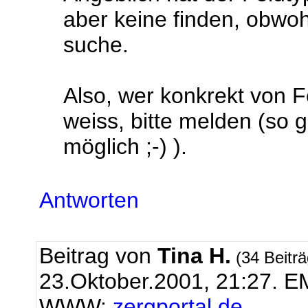
aber keine finden, obwoh
suche.
Also, wer konkrekt von F
weiss, bitte melden (so 
möglich ;-) ).
Antworten
Beitrag von
Tina H.
(34 Beitr
23.Oktober.2001, 21:27.
EM
WWW:
zergportal.de