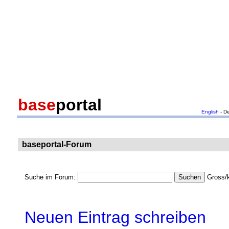
base
portal
English
- D
baseportal-Forum
Suche im Forum:
Gross/k
Neuen Eintrag schreiben