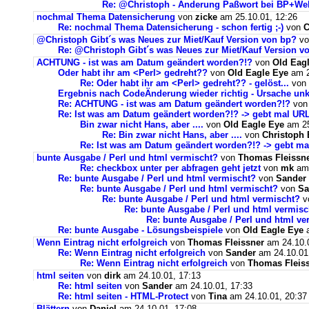
Re: @Christoph - Änderung Paßwort bei BP+Web
nochmal Thema Datensicherung
von
zicke
am 25.10.01, 12:26
Re: nochmal Thema Datensicherung - schon fertig ;-)
von
C
@Christoph Gibt´s was Neues zur Miet/Kauf Version von bp?
v
Re: @Christoph Gibt´s was Neues zur Miet/Kauf Version v
ACHTUNG - ist was am Datum geändert worden?!?
von
Old Eag
Oder habt ihr am <Perl> gedreht??
von
Old Eagle Eye
am 2
Re: Oder habt ihr am <Perl> gedreht?? - gelöst...
von
Ergebnis nach CodeÄnderung wieder richtig - Ursache unk
Re: ACHTUNG - ist was am Datum geändert worden?!?
vo
Re: Ist was am Datum geändert worden?!? -> gebt mal UR
Bin zwar nicht Hans, aber ....
von
Old Eagle Eye
am 25
Re: Bin zwar nicht Hans, aber ....
von
Christoph
Re: Ist was am Datum geändert worden?!? -> gebt m
bunte Ausgabe / Perl und html vermischt?
von
Thomas Fleissn
Re: checkbox unter per abfragen geht jetzt
von
mk
am 
Re: bunte Ausgabe / Perl und html vermischt?
von
Sander
Re: bunte Ausgabe / Perl und html vermischt?
von
Sa
Re: bunte Ausgabe / Perl und html vermischt?
v
Re: bunte Ausgabe / Perl und html vermisc
Re: bunte Ausgabe / Perl und html ve
Re: bunte Ausgabe - Lösungsbeispiele
von
Old Eagle Eye
a
Wenn Eintrag nicht erfolgreich
von
Thomas Fleissner
am 24.10.0
Re: Wenn Eintrag nicht erfolgreich
von
Sander
am 24.10.01
Re: Wenn Eintrag nicht erfolgreich
von
Thomas Fleis
html seiten
von
dirk
am 24.10.01, 17:13
Re: html seiten
von
Sander
am 24.10.01, 17:33
Re: html seiten - HTML-Protect
von
Tina
am 24.10.01, 20:37
Blättern
von
Daniel
am 24.10.01, 17:08