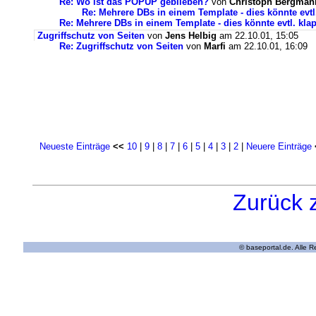
Re: Wo ist das POPUP geblieben?
von
Christoph Bergman
Re: Mehrere DBs in einem Template - dies könnte evtl
Re: Mehrere DBs in einem Template - dies könnte evtl. kla
Zugriffschutz von Seiten
von
Jens Helbig
am 22.10.01, 15:05
Re: Zugriffschutz von Seiten
von
Marfi
am 22.10.01, 16:09
Neueste Einträge
<<
10
|
9
|
8
|
7
|
6
|
5
|
4
|
3
|
2
|
Neuere Einträge
Zurück 
© baseportal.de. Alle 