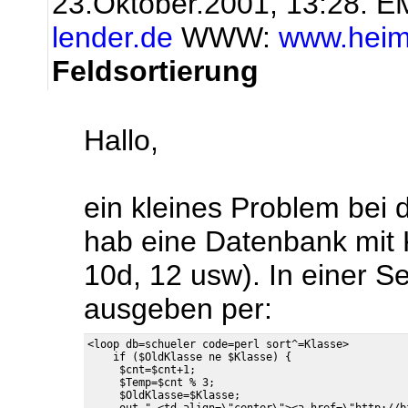
23.Oktober.2001, 13:28.
EM
lender.de
WWW:
www.heim
Feldsortierung
Hallo,
ein kleines Problem bei d
hab eine Datenbank mit 
10d, 12 usw). In einer Se
ausgeben per:
<loop db=schueler code=perl sort^=Klasse>

    if ($OldKlasse ne $Klasse) {

     $cnt=$cnt+1;

     $Temp=$cnt % 3;

     $OldKlasse=$Klasse;
