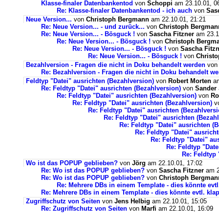
Klasse-finaler Datenbankentod
von
Schoppi
am 23.10.01, 0
Re: Klasse-finaler Datenbankentod - ich auch
von
Sas
Neue Version...
von
Christoph Bergmann
am 22.10.01, 21:21
Re: Neue Version... - und zurück...
von
Christoph Bergman
Re: Neue Version... - Bösguck !
von
Sascha Fitzner
am 23.10
Re: Neue Version... - Bösguck !
von
Christoph Bergm
Re: Neue Version... - Bösguck !
von
Sascha Fitzn
Re: Neue Version... - Bösguck !
von
Christ
Bezahlversion - Fragen die nicht in Doku behandelt werden
vo
Re: Bezahlversion - Fragen die nicht in Doku behandelt w
Feldtyp "Datei" ausrichten (Bezahlversion)
von
Robert Morten
am
Re: Feldtyp "Datei" ausrichten (Bezahlversion)
von
Sander
Re: Feldtyp "Datei" ausrichten (Bezahlversion)
von
Ro
Re: Feldtyp "Datei" ausrichten (Bezahlversion)
v
Re: Feldtyp "Datei" ausrichten (Bezahlversi
Re: Feldtyp "Datei" ausrichten (Bezah
Re: Feldtyp "Datei" ausrichten (
Re: Feldtyp "Datei" ausrich
Re: Feldtyp "Datei" au
Re: Feldtyp "Date
Re: Feldtyp 
Wo ist das POPUP geblieben?
von
Jörg
am 22.10.01, 17:02
Re: Wo ist das POPUP geblieben?
von
Sascha Fitzner
am 2
Re: Wo ist das POPUP geblieben?
von
Christoph Bergman
Re: Mehrere DBs in einem Template - dies könnte evtl
Re: Mehrere DBs in einem Template - dies könnte evtl. kla
Zugriffschutz von Seiten
von
Jens Helbig
am 22.10.01, 15:05
Re: Zugriffschutz von Seiten
von
Marfi
am 22.10.01, 16:09