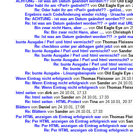
ACHTUNG - ist was am Datum geändert worden?!?
von
Old Eag
Oder habt ihr am <Perl> gedreht??
von
Old Eagle Eye
am 2
Re: Oder habt ihr am <Perl> gedreht?? - gelöst...
von
Ergebnis nach CodeÄnderung wieder richtig - Ursache unk
Re: ACHTUNG - ist was am Datum geändert worden?!?
vo
Re: Ist was am Datum geändert worden?!? -> gebt mal UR
Bin zwar nicht Hans, aber ....
von
Old Eagle Eye
am 25
Re: Bin zwar nicht Hans, aber ....
von
Christoph
Re: Ist was am Datum geändert worden?!? -> gebt m
bunte Ausgabe / Perl und html vermischt?
von
Thomas Fleissn
Re: checkbox unter per abfragen geht jetzt
von
mk
am 
Re: bunte Ausgabe / Perl und html vermischt?
von
Sander
Re: bunte Ausgabe / Perl und html vermischt?
von
Sa
Re: bunte Ausgabe / Perl und html vermischt?
v
Re: bunte Ausgabe / Perl und html vermisc
Re: bunte Ausgabe / Perl und html ve
Re: bunte Ausgabe - Lösungsbeispiele
von
Old Eagle Eye
a
Wenn Eintrag nicht erfolgreich
von
Thomas Fleissner
am 24.10.0
Re: Wenn Eintrag nicht erfolgreich
von
Sander
am 24.10.01
Re: Wenn Eintrag nicht erfolgreich
von
Thomas Fleis
html seiten
von
dirk
am 24.10.01, 17:13
Re: html seiten
von
Sander
am 24.10.01, 17:33
Re: html seiten - HTML-Protect
von
Tina
am 24.10.01, 20:37
Blättern
von
Daniel
am 24.10.01, 17:08
Re: Blättern
von
Sander
am 24.10.01, 17:33
Per HTML anzeigen ob Eintrag erfolgreich war
von
Thomas Flei
Re: Per HTML anzeigen ob Eintrag erfolgreich war
von
San
Re: Per HTML anzeigen ob Eintrag erfolgreich war
vo
Re: Per HTML anzeigen ob Eintrag erfolgreich w