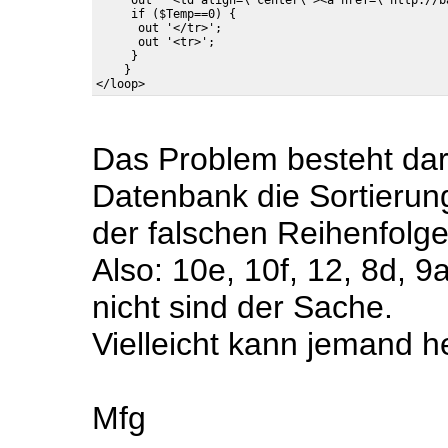
     out " <td align=\"center\"><a href=\"http://b
     if ($Temp==0) {

      out '</tr>';

      out '<tr>';    

     }

    }

Das Problem besteht dari
Datenbank die Sortierung
der falschen Reihenfol
Also: 10e, 10f, 12, 8d, 9a
nicht sind der Sache.
Vielleicht kann jemand he
Mfg