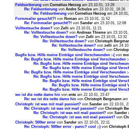
Feldsortierung
von
Cornelius Herzog
am 23.10.01, 13:28
Re: Feldsortierung
von
Andre Schulze
am 23.10.01, 18:26
Re: Feldsortierung
von
Cornelius Herzog
am 24.10.01,
Formmailer gesucht!?!
von
Roman
am 23.10.01, 11:52
Re: Formmailer gesucht!?!
von
Sander
am 23.10.01, 12:08
Volltextsuche down?
von
Zelli
am 23.10.01, 11:21
Re: Volltextsuche down?
von
Andreas Thieme
am 23.10.01,
Re: Volltextsuche down?
von
Zelli
am 23.10.01, 13:32
Re: Volltextsuche down?
von
Christoph Bergma
Re: Volltextsuche down?
von
zelli
am 24.10.
Re: Volltextsuche down?
von
Christo
Bugfix bzw. Hilfe meine Einträge sind Verschwunden :-(
von
mo
Re: Bugfix bzw. Hilfe meine Einträge sind Verschwunden :-
Re: Bugfix bzw. Hilfe meine Einträge sind Verschwund
Re: Bugfix bzw. Hilfe meine Einträge sind Versc
Re: Bugfix bzw. Hilfe meine Einträge sind Verschwunden :-
Re: Bugfix bzw. Hilfe meine Einträge sind Verschwund
Re: Bugfix bzw. Hilfe meine Einträge sind Versc
Re: Bugfix bzw. Hilfe meine Einträge sind 
Re: Bugfix bzw. Hilfe meine Einträge sind Versc
wo ist die nette dame hin
von
ente
am 22.10.01, 23:47
Re: wo ist die nette dame hin
von
Christoph Bergmann
am 2
Christoph: ist was mit mail passiert?
von
Sander
am 22.10.01, 2
Re: Christoph: ist was mit mail passiert?
von
Christoph B
Re: Christoph: ist was mit mail passiert?
von
Sander
a
Re: Christoph: ist was mit mail passiert?
von
Ch
Christoph: 500ter error
von
Sander
am 22.10.01, 22:11
Re: Christoph: 500ter error - panic? cool ;-)
von
Christoph