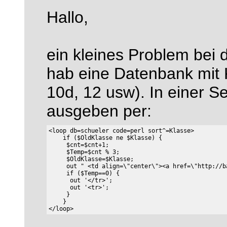
Hallo,
ein kleines Problem bei d
hab eine Datenbank mit 
10d, 12 usw). In einer Se
ausgeben per:
<loop db=schueler code=perl sort^=Klasse>

    if ($OldKlasse ne $Klasse) {

     $cnt=$cnt+1;

     $Temp=$cnt % 3;

     $OldKlasse=$Klasse;

     out " <td align=\"center\"><a href=\"http://b
     if ($Temp==0) {

      out '</tr>';

      out '<tr>';    

     }

    }
