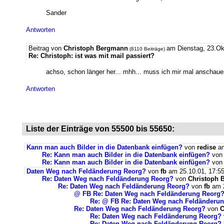
Sander
Antworten
Beitrag von
Christoph Bergmann
am Dienstag, 23.Ok
(8110 Beiträge)
Re: Christoph: ist was mit mail passiert?
achso, schon länger her... mhh... muss ich mir mal anschaue
Antworten
Liste der Einträge von 55500 bis 55650:
Kann man auch Bilder in die Datenbank einfügen?
von
redise
am
Re: Kann man auch Bilder in die Datenbank einfügen?
vo
Re: Kann man auch Bilder in die Datenbank einfügen?
vo
Daten Weg nach Feldänderung Reorg?
von
fb
am 25.10.01, 17:5
Re: Daten Weg nach Feldänderung Reorg?
von
Christoph 
Re: Daten Weg nach Feldänderung Reorg?
von
fb
am 2
@ FB Re: Daten Weg nach Feldänderung Reorg
Re: @ FB Re: Daten Weg nach Feldänderu
Re: Daten Weg nach Feldänderung Reorg?
von
C
Re: Daten Weg nach Feldänderung Reorg?
Re: Daten Weg nach Feldänderung Reorg? N