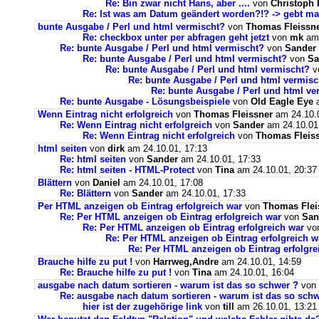
Re: Bin zwar nicht Hans, aber ....
von
Christoph
Re: Ist was am Datum geändert worden?!? -> gebt m
bunte Ausgabe / Perl und html vermischt?
von
Thomas Fleissn
Re: checkbox unter per abfragen geht jetzt
von
mk
am 
Re: bunte Ausgabe / Perl und html vermischt?
von
Sander
Re: bunte Ausgabe / Perl und html vermischt?
von
Sa
Re: bunte Ausgabe / Perl und html vermischt?
v
Re: bunte Ausgabe / Perl und html vermisc
Re: bunte Ausgabe / Perl und html ve
Re: bunte Ausgabe - Lösungsbeispiele
von
Old Eagle Eye
a
Wenn Eintrag nicht erfolgreich
von
Thomas Fleissner
am 24.10.0
Re: Wenn Eintrag nicht erfolgreich
von
Sander
am 24.10.01
Re: Wenn Eintrag nicht erfolgreich
von
Thomas Fleis
html seiten
von
dirk
am 24.10.01, 17:13
Re: html seiten
von
Sander
am 24.10.01, 17:33
Re: html seiten - HTML-Protect
von
Tina
am 24.10.01, 20:37
Blättern
von
Daniel
am 24.10.01, 17:08
Re: Blättern
von
Sander
am 24.10.01, 17:33
Per HTML anzeigen ob Eintrag erfolgreich war
von
Thomas Flei
Re: Per HTML anzeigen ob Eintrag erfolgreich war
von
San
Re: Per HTML anzeigen ob Eintrag erfolgreich war
vo
Re: Per HTML anzeigen ob Eintrag erfolgreich w
Re: Per HTML anzeigen ob Eintrag erfolgre
Brauche hilfe zu put !
von
Harrweg,Andre
am 24.10.01, 14:59
Re: Brauche hilfe zu put !
von
Tina
am 24.10.01, 16:04
ausgabe nach datum sortieren - warum ist das so schwer ?
von
Re: ausgabe nach datum sortieren - warum ist das so schw
hier ist der zugehörige link
von
till
am 26.10.01, 13:21