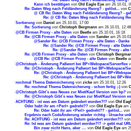
Kann ich bestätigen
von
Old Eagle Eye
am 26.10.01, 0
Re: Daten Weg nach Feldänderung Reorg? - gelöst...
von
C
@ CB Re: Daten Weg nach Feldänderung Reorg? - gelö
Re: @ CB Re: Daten Weg nach Feldänderung Reor
Sortierung
von
Daniel
am 25.10.01, 17:00
Re: Sortierung
von
Christoph Bergmann
am 26.10.01, 12:48
@CB Firmen Proxy - alte Daten
von
Beetle
am 25.10.01, 16:18
Re: @CB Firmen Proxy - alte Daten
von
Sander
am 25.10.01
@Sander Re: @CB Firmen Proxy - alte Daten - Danke
Re: @Sander Re: @CB Firmen Proxy - alte Daten
Re: @Sander Re: @CB Firmen Proxy - alte 
Re: @CB Firmen Proxy - alte Daten
von
Christoph Bergma
@CB Re: @CB Firmen Proxy - alte Daten
von
Beetle
am
@Christoph - Änderung Paßwort bei BP+Webspace/Serverflex
v
Re: @Christoph - Änderung Paßwort bei BP+Webspace/Ser
Re: @Christoph - Änderung Paßwort bei BP+Webspac
Re: @Christoph - Änderung Paßwort bei BP+Web
nochmal Thema Datensicherung
von
zicke
am 25.10.01, 12:26
Re: nochmal Thema Datensicherung - schon fertig ;-)
von
C
@Christoph Gibt´s was Neues zur Miet/Kauf Version von bp?
v
Re: @Christoph Gibt´s was Neues zur Miet/Kauf Version v
ACHTUNG - ist was am Datum geändert worden?!?
von
Old Eag
Oder habt ihr am <Perl> gedreht??
von
Old Eagle Eye
am 2
Re: Oder habt ihr am <Perl> gedreht?? - gelöst...
von
Ergebnis nach CodeÄnderung wieder richtig - Ursache unk
Re: ACHTUNG - ist was am Datum geändert worden?!?
vo
Re: Ist was am Datum geändert worden?!? -> gebt mal UR
Bin zwar nicht Hans, aber ....
von
Old Eagle Eye
am 25