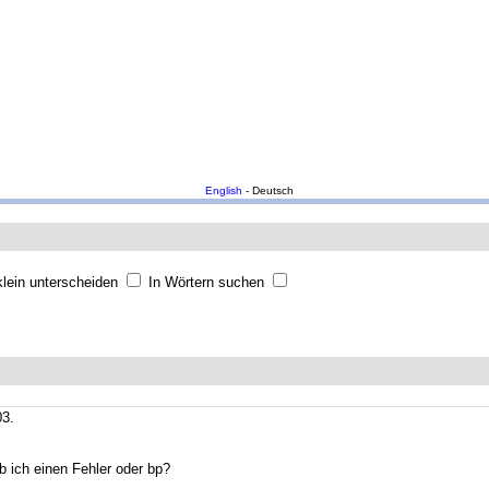
English
- Deutsch
lein unterscheiden
In Wörtern suchen
03.
b ich einen Fehler oder bp?