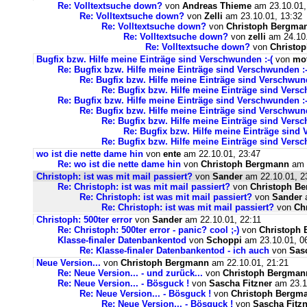
Re: Volltextsuche down?
von
Andreas Thieme
am 23.10.01,
Re: Volltextsuche down?
von
Zelli
am 23.10.01, 13:32
Re: Volltextsuche down?
von
Christoph Bergma
Re: Volltextsuche down?
von
zelli
am 24.10.
Re: Volltextsuche down?
von
Christo
Bugfix bzw. Hilfe meine Einträge sind Verschwunden :-(
von
mo
Re: Bugfix bzw. Hilfe meine Einträge sind Verschwunden :-
Re: Bugfix bzw. Hilfe meine Einträge sind Verschwund
Re: Bugfix bzw. Hilfe meine Einträge sind Versc
Re: Bugfix bzw. Hilfe meine Einträge sind Verschwunden :-
Re: Bugfix bzw. Hilfe meine Einträge sind Verschwund
Re: Bugfix bzw. Hilfe meine Einträge sind Versc
Re: Bugfix bzw. Hilfe meine Einträge sind 
Re: Bugfix bzw. Hilfe meine Einträge sind Versc
wo ist die nette dame hin
von
ente
am 22.10.01, 23:47
Re: wo ist die nette dame hin
von
Christoph Bergmann
am 2
Christoph: ist was mit mail passiert?
von
Sander
am 22.10.01, 2
Re: Christoph: ist was mit mail passiert?
von
Christoph B
Re: Christoph: ist was mit mail passiert?
von
Sander
a
Re: Christoph: ist was mit mail passiert?
von
Ch
Christoph: 500ter error
von
Sander
am 22.10.01, 22:11
Re: Christoph: 500ter error - panic? cool ;-)
von
Christoph
Klasse-finaler Datenbankentod
von
Schoppi
am 23.10.01, 0
Re: Klasse-finaler Datenbankentod - ich auch
von
Sas
Neue Version...
von
Christoph Bergmann
am 22.10.01, 21:21
Re: Neue Version... - und zurück...
von
Christoph Bergman
Re: Neue Version... - Bösguck !
von
Sascha Fitzner
am 23.10
Re: Neue Version... - Bösguck !
von
Christoph Bergm
Re: Neue Version... - Bösguck !
von
Sascha Fitzn