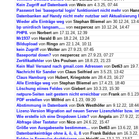
Kein Zugriff auf Datenbank
von
Weis
am 4.3.25, 07:44
Passwort bei 'baseportal login' funktioniert nicht mehr
von
Hans
Datenbanken auf Handy nicht mehr nutzbar seit Aktualisierung
Wieder alle Einträge weg
von
Stephan Bliemel
am 30.12.24, 13:4
bp unirdisch langsam,....
von
nezpercez
am 10.12.24, 14:47
PHP8.
von
Norbert
am 17.11.24, 12:39
Mr1937
von
Harald B
am 18.2.24, 13:24
Bildupload
von
Ringo
am 22.1.24, 10:11
kein Zugriff
von
Wolter
am 27.9.23, 07:45
Baseportal down?
von
nezpercez
am 27.9.23, 07:27
Zertifikatfehler
von
Urs Poulsen
am 18.8.23, 21:23
Kein Mail Versand nach gmail.com Adressen
von
Det63
am 19.7.
Nachricht für Sander
von
Claus Seifried
am 3.5.23, 13:42
Claus Hamburg
von
Hubert, Kriegstote
am 28.4.23, 16:27
Alle Einträge weg
von
Stephan Bliemel
am 17.4.23, 18:40
Löschung eiines Feldes
von
Giebert
am 10.3.23, 15:30
netpure-Seiten seit gestern nicht erreichbar
von
Frank
am 8.1.23
PDF erstellen
von
Wilfrid
am 4.1.23, 09:20
Abstimmung in Datenbank
von
Dirk Westhöfer
am 9.12.22, 18:44
Lizenz-Version Migration auf neuen Server Lizenzfehler bzw. im
Wie erstelle ich eine Dropdown Liste?
von
Angela
am 27.9.22, 2
Abfrage über Tastatur
von
Nico
am 24.6.22, 15:47
Größe von Ausgabeseite bestimmen...
von
Det63
am 13.6.22, 18
Datenbankeinträge ohne ä, ö, ü, ß
von
Frank Baldus
am 16.3.22,
Felder in Formular deaktivieren
von
HajoW
am 13.1.22, 13:57