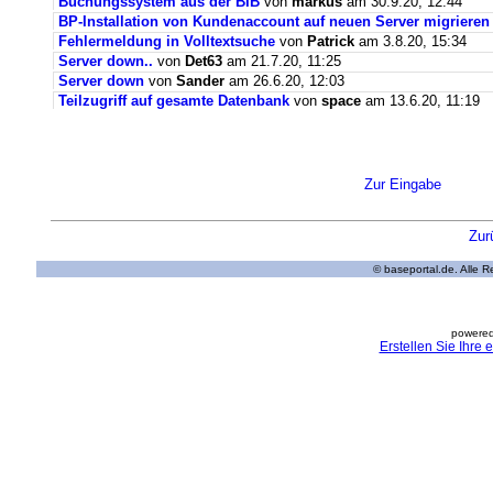
Buchungssystem aus der BIB
von
markus
am 30.9.20, 12:44
BP-Installation von Kundenaccount auf neuen Server migrieren
Fehlermeldung in Volltextsuche
von
Patrick
am 3.8.20, 15:34
Server down..
von
Det63
am 21.7.20, 11:25
Server down
von
Sander
am 26.6.20, 12:03
Teilzugriff auf gesamte Datenbank
von
space
am 13.6.20, 11:19
Zur Eingabe
Zur
© baseportal.de. Alle 
powered
Erstellen Sie Ihre