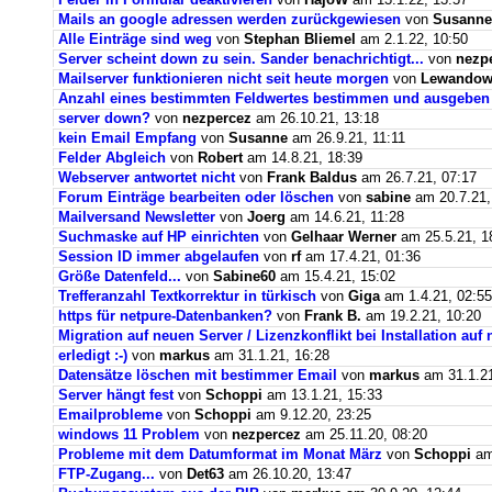
Mails an google adressen werden zurückgewiesen
von
Susanne
Alle Einträge sind weg
von
Stephan Bliemel
am 2.1.22, 10:50
Server scheint down zu sein. Sander benachrichtigt...
von
nezp
Mailserver funktionieren nicht seit heute morgen
von
Lewandows
Anzahl eines bestimmten Feldwertes bestimmen und ausgeben
server down?
von
nezpercez
am 26.10.21, 13:18
kein Email Empfang
von
Susanne
am 26.9.21, 11:11
Felder Abgleich
von
Robert
am 14.8.21, 18:39
Webserver antwortet nicht
von
Frank Baldus
am 26.7.21, 07:17
Forum Einträge bearbeiten oder löschen
von
sabine
am 20.7.21,
Mailversand Newsletter
von
Joerg
am 14.6.21, 11:28
Suchmaske auf HP einrichten
von
Gelhaar Werner
am 25.5.21, 1
Session ID immer abgelaufen
von
rf
am 17.4.21, 01:36
Größe Datenfeld...
von
Sabine60
am 15.4.21, 15:02
Trefferanzahl Textkorrektur in türkisch
von
Giga
am 1.4.21, 02:55
https für netpure-Datenbanken?
von
Frank B.
am 19.2.21, 10:20
Migration auf neuen Server / Lizenzkonflikt bei Installation au
erledigt :-)
von
markus
am 31.1.21, 16:28
Datensätze löschen mit bestimmer Email
von
markus
am 31.1.21
Server hängt fest
von
Schoppi
am 13.1.21, 15:33
Emailprobleme
von
Schoppi
am 9.12.20, 23:25
windows 11 Problem
von
nezpercez
am 25.11.20, 08:20
Probleme mit dem Datumformat im Monat März
von
Schoppi
am 
FTP-Zugang...
von
Det63
am 26.10.20, 13:47