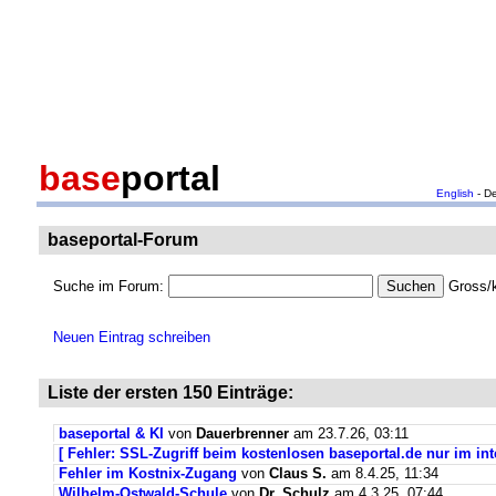
base
portal
English
- D
baseportal-Forum
Suche im Forum:
Gross/k
Neuen Eintrag schreiben
Liste der ersten 150 Einträge:
baseportal & KI
von
Dauerbrenner
am 23.7.26, 03:11
[ Fehler: SSL-Zugriff beim kostenlosen baseportal.de nur im int
Fehler im Kostnix-Zugang
von
Claus S.
am 8.4.25, 11:34
Wilhelm-Ostwald-Schule
von
Dr. Schulz
am 4.3.25, 07:44