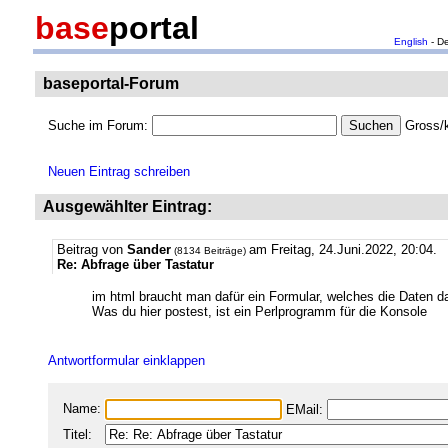
base
portal
English
- D
baseportal-Forum
Suche im Forum:
Gross/k
Neuen Eintrag schreiben
Ausgewählter Eintrag:
Beitrag von
Sander
am Freitag, 24.Juni.2022, 20:04.
(8134 Beiträge)
Re: Abfrage über Tastatur
im html braucht man dafür ein Formular, welches die Daten d
Was du hier postest, ist ein Perlprogramm für die Konsole
Antwortformular einklappen
Name:
EMail:
Titel: