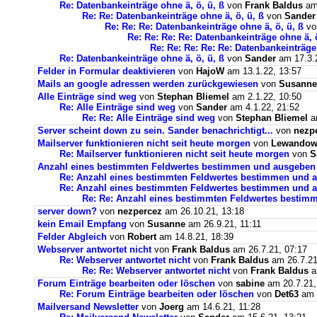
Re: Datenbankeinträge ohne ä, ö, ü, ß
von
Frank Baldus
am 
Re: Re: Datenbankeinträge ohne ä, ö, ü, ß
von
Sander
Re: Re: Re: Datenbankeinträge ohne ä, ö, ü, ß
v
Re: Re: Re: Re: Datenbankeinträge ohne ä, ö
Re: Re: Re: Re: Re: Datenbankeinträge 
Re: Datenbankeinträge ohne ä, ö, ü, ß
von
Sander
am 17.3.2
Felder in Formular deaktivieren
von
HajoW
am 13.1.22, 13:57
Mails an google adressen werden zurückgewiesen
von
Susanne
Alle Einträge sind weg
von
Stephan Bliemel
am 2.1.22, 10:50
Re: Alle Einträge sind weg
von
Sander
am 4.1.22, 21:52
Re: Re: Alle Einträge sind weg
von
Stephan Bliemel
am
Server scheint down zu sein. Sander benachrichtigt...
von
nezp
Mailserver funktionieren nicht seit heute morgen
von
Lewandows
Re: Mailserver funktionieren nicht seit heute morgen
von
S
Anzahl eines bestimmten Feldwertes bestimmen und ausgeben
Re: Anzahl eines bestimmten Feldwertes bestimmen und 
Re: Anzahl eines bestimmten Feldwertes bestimmen und a
Re: Re: Anzahl eines bestimmten Feldwertes bestim
server down?
von
nezpercez
am 26.10.21, 13:18
kein Email Empfang
von
Susanne
am 26.9.21, 11:11
Felder Abgleich
von
Robert
am 14.8.21, 18:39
Webserver antwortet nicht
von
Frank Baldus
am 26.7.21, 07:17
Re: Webserver antwortet nicht
von
Frank Baldus
am 26.7.21
Re: Re: Webserver antwortet nicht
von
Frank Baldus
a
Forum Einträge bearbeiten oder löschen
von
sabine
am 20.7.21,
Re: Forum Einträge bearbeiten oder löschen
von
Det63
am 2
Mailversand Newsletter
von
Joerg
am 14.6.21, 11:28