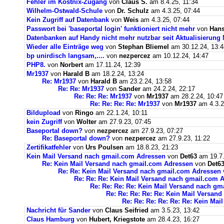
Fehler im Kostnix-Zugang
von
Claus S.
am 8.4.25, 11:34
Wilhelm-Ostwald-Schule
von
Dr. Schulz
am 4.3.25, 07:44
Kein Zugriff auf Datenbank
von
Weis
am 4.3.25, 07:44
Passwort bei 'baseportal login' funktioniert nicht mehr
von
Hans
Datenbanken auf Handy nicht mehr nutzbar seit Aktualisierung
Wieder alle Einträge weg
von
Stephan Bliemel
am 30.12.24, 13:4
bp unirdisch langsam,....
von
nezpercez
am 10.12.24, 14:47
PHP8.
von
Norbert
am 17.11.24, 12:39
Mr1937
von
Harald B
am 18.2.24, 13:24
Re: Mr1937
von
Harald B
am 23.2.24, 13:58
Re: Re: Mr1937
von
Sander
am 24.2.24, 22:17
Re: Re: Re: Mr1937
von
Mr1937
am 28.2.24, 10:47
Re: Re: Re: Re: Mr1937
von
Mr1937
am 4.3.2
Bildupload
von
Ringo
am 22.1.24, 10:11
kein Zugriff
von
Wolter
am 27.9.23, 07:45
Baseportal down?
von
nezpercez
am 27.9.23, 07:27
Re: Baseportal down?
von
nezpercez
am 27.9.23, 11:22
Zertifikatfehler
von
Urs Poulsen
am 18.8.23, 21:23
Kein Mail Versand nach gmail.com Adressen
von
Det63
am 19.7.
Re: Kein Mail Versand nach gmail.com Adressen
von
Det6
Re: Re: Kein Mail Versand nach gmail.com Adressen
Re: Re: Re: Kein Mail Versand nach gmail.com 
Re: Re: Re: Re: Kein Mail Versand nach g
Re: Re: Re: Re: Re: Kein Mail Versan
Re: Re: Re: Re: Re: Re: Kein Ma
Nachricht für Sander
von
Claus Seifried
am 3.5.23, 13:42
Claus Hamburg
von
Hubert, Kriegstote
am 28.4.23, 16:27