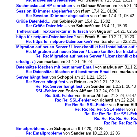
Re: Mailversand Newsletter
von
Sander
am 15.6.21, 13:21
Suchmaske auf HP einrichten
von
Gelhaar Werner
am 25.5.21, 1
Session ID immer abgelaufen
von
rf
am 17.4.21, 01:36
Re: Session ID immer abgelaufen
von
rf
am 17.4.21, 06:42
Größe Datenfeld...
von
Sabine60
am 15.4.21, 15:02
Re: Größe Datenfeld...
von
Sabine60
am 15.4.21, 15:06
Trefferanzahl Textkorrektur in türkisch
von
Giga
am 1.4.21, 02:55
https für netpure-Datenbanken?
von
Frank B.
am 19.2.21, 10:20
Re: https für netpure-Datenbanken?
von
Sander
am 22.2.21,
Migration auf neuen Server / Lizenzkonflikt bei Installation au
Re: Migration auf neuen Server / Lizenzkonflikt bei Instal
Re: Re: Migration auf neuen Server / Lizenzkonflikt b
erledigt :-)
von
markus
am 31.1.21, 16:28
Datensätze löschen mit bestimmer Email
von
markus
am 31.1.21
Re: Datensätze löschen mit bestimmer Email
von
markus
a
Server hängt fest
von
Schoppi
am 13.1.21, 15:33
Re: Server hängt fest
von
Reiner
am 30.1.21, 12:28
Re: Re: Server hängt fest
von
Sander
am 1.2.21, 10:43
SSL-Fehler
von
Enrico Alff
am 19.2.24, 09:19
Re: SSL-Fehler
von
Enrico Alff
am 21.2.24, 08:47
Re: Re: SSL-Fehler
von
richard
am 22.2.24, 
Re: Re: Re: SSL-Fehler
von
Enrico Alff
Re: Re: Re: Re: SSL-Fehler
von
r
Re: Re: Re: Re: Re: SSL-Feh
Re: Re: Re: Re: Re: Re
Re: Re: Re: Re: R
Emailprobleme
von
Schoppi
am 9.12.20, 23:25
Re: Emailprobleme
von
Sander
am 10.12.20, 12:06