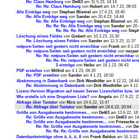
Re: Claus Hamburg
von
Det63
am 31.5.23, 14:14
Re: Re: Claus Hamburg
von
Hubert
am 14.7.23, 08:03
Alle Einträge weg
von
Stephan Bliemel
am 17.4.23, 18:40
Re: Alle Einträge weg
von
Sander
am 20.4.23, 14:44
Re: Re: Alle Einträge weg
von
Stephan Bliemel
am 20.
Re: Re: Re: Alle Einträge weg
von
Sander
am 20.4
Re: Re: Re: Re: Alle Einträge weg
von
Steph
Löschung eiines Feldes
von
Giebert
am 10.3.23, 15:30
Re: Löschung eiines Feldes
von
Sander
am 12.3.23, 11:37
netpure-Seiten seit gestern nicht erreichbar
von
Frank
am 8.1.23
Re: netpure-Seiten seit gestern nicht erreichbar
von
nezper
Re: Re: netpure-Seiten seit gestern nicht erreichbar
v
Re: Re: Re: netpure-Seiten seit gestern nicht err
2 einträge
von
Heiko
am 18.1.23, 06:43
PDF erstellen
von
Wilfrid
am 4.1.23, 09:20
Re: PDF erstellen
von
Sander
am 4.1.23, 18:50
Abstimmung in Datenbank
von
Dirk Westhöfer
am 9.12.22, 18:44
Re: Abstimmung in Datenbank
von
Dirk Westhöfer
am 9.12.
Lizenz-Version Migration auf neuen Server Lizenzfehler bzw. im
Wie erstelle ich eine Dropdown Liste?
von
Angela
am 27.9.22, 2
Abfrage über Tastatur
von
Nico
am 24.6.22, 15:47
Re: Abfrage über Tastatur
von
Sander
am 24.6.22, 20:04
Größe von Ausgabeseite bestimmen...
von
Det63
am 13.6.22, 18
Re: Größe von Ausgabeseite bestimmen...
von
Det63
am 14.
Re: Größe von Ausgabeseite bestimmen...
von
Friesecke
am
Re: Re: Größe von Ausgabeseite bestimmen...
von
De
Re: Re: Re: Größe von Ausgabeseite bestimmen.
Datenbankeinträge ohne ä, ö, ü, ß
von
Frank Baldus
am 16.3.22,