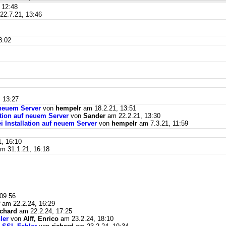
 12:48
2.7.21, 13:46
8:02
 13:27
f neuem Server
von
hempelr
am 18.2.21, 13:51
lation auf neuem Server
von
Sander
am 22.2.21, 13:30
ei Installation auf neuem Server
von
hempelr
am 7.3.21, 11:59
, 16:10
m 31.1.21, 16:18
09:56
am 22.2.24, 16:29
ichard
am 22.2.24, 17:25
ler
von
Alff, Enrico
am 23.2.24, 18:10