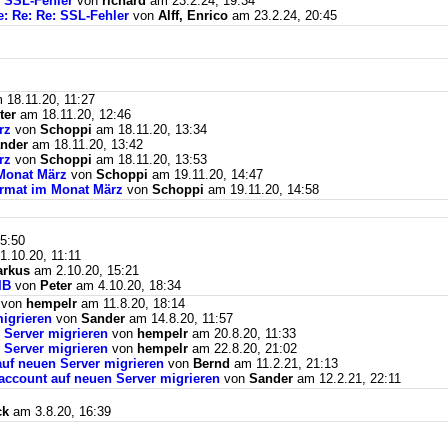
: SSL-Fehler
von
richard
am 23.2.24, 19:34
e: Re: Re: SSL-Fehler
von
Alff, Enrico
am 23.2.24, 20:45
18.11.20, 11:27
ter
am 18.11.20, 12:46
rz
von
Schoppi
am 18.11.20, 13:34
nder
am 18.11.20, 13:42
rz
von
Schoppi
am 18.11.20, 13:53
Monat März
von
Schoppi
am 19.11.20, 14:47
ormat im Monat März
von
Schoppi
am 19.11.20, 14:58
5:50
.10.20, 11:11
rkus
am 2.10.20, 15:21
BIB
von
Peter
am 4.10.20, 18:34
von
hempelr
am 11.8.20, 18:14
igrieren
von
Sander
am 14.8.20, 11:57
 Server migrieren
von
hempelr
am 20.8.20, 11:33
 Server migrieren
von
hempelr
am 22.8.20, 21:02
auf neuen Server migrieren
von
Bernd
am 11.2.21, 21:13
naccount auf neuen Server migrieren
von
Sander
am 12.2.21, 22:11
ck
am 3.8.20, 16:39