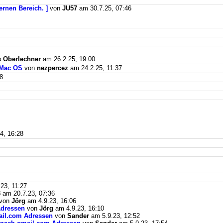
ernen Bereich. ]
von
JU57
am 30.7.25, 07:46
 Oberlechner
am 26.2.25, 19:00
 Mac OS
von
nezpercez
am 24.2.25, 11:37
8
4, 16:28
23, 11:27
3
am 20.7.23, 07:36
von
Jörg
am 4.9.23, 16:06
Adressen
von
Jörg
am 4.9.23, 16:10
mail.com Adressen
von
Sander
am 5.9.23, 12:52