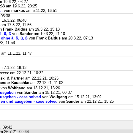
 19.6.22, 08:27
t63
am 19.6.22, 20:25
..
von
markus
am 5.11.22, 16:51
 05:38
16.3.22, 06:48
am 17.3.22, 11:56
on
Frank Baldus
am 19.3.22, 15:13
, ü, ß
von
Sander
am 19.3.22, 21:10
ohne ä, ö, ü, ß
von
Frank Baldus
am 20.3.22, 07:13
2, 11:58
am 11.1.22, 11:47
 7.1.22, 19:13
ercez
am 22.12.21, 10:32
ki & Partner
am 22.12.21, 10:25
ander Kauschke
am 22.12.21, 11:02
von
Wolfgang
am 13.12.21, 13:26
ausgeben
von
Sander
am 15.12.21, 00:37
usgeben - case solved
von
Wolfgang
am 15.12.21, 13:02
men und ausgeben - case solved
von
Sander
am 21.12.21, 15:25
, 09:42
m 26.7.21, 09:44