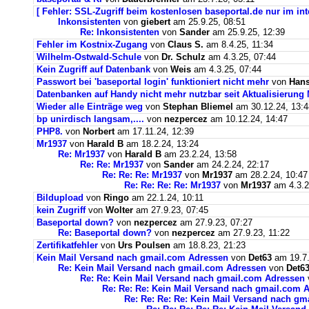
[ Fehler: SSL-Zugriff beim kostenlosen baseportal.de nur im int
Inkonsistenten
von
giebert
am 25.9.25, 08:51
Re: Inkonsistenten
von
Sander
am 25.9.25, 12:39
Fehler im Kostnix-Zugang
von
Claus S.
am 8.4.25, 11:34
Wilhelm-Ostwald-Schule
von
Dr. Schulz
am 4.3.25, 07:44
Kein Zugriff auf Datenbank
von
Weis
am 4.3.25, 07:44
Passwort bei 'baseportal login' funktioniert nicht mehr
von
Hans
Datenbanken auf Handy nicht mehr nutzbar seit Aktualisierung
Wieder alle Einträge weg
von
Stephan Bliemel
am 30.12.24, 13:4
bp unirdisch langsam,....
von
nezpercez
am 10.12.24, 14:47
PHP8.
von
Norbert
am 17.11.24, 12:39
Mr1937
von
Harald B
am 18.2.24, 13:24
Re: Mr1937
von
Harald B
am 23.2.24, 13:58
Re: Re: Mr1937
von
Sander
am 24.2.24, 22:17
Re: Re: Re: Mr1937
von
Mr1937
am 28.2.24, 10:47
Re: Re: Re: Re: Mr1937
von
Mr1937
am 4.3.2
Bildupload
von
Ringo
am 22.1.24, 10:11
kein Zugriff
von
Wolter
am 27.9.23, 07:45
Baseportal down?
von
nezpercez
am 27.9.23, 07:27
Re: Baseportal down?
von
nezpercez
am 27.9.23, 11:22
Zertifikatfehler
von
Urs Poulsen
am 18.8.23, 21:23
Kein Mail Versand nach gmail.com Adressen
von
Det63
am 19.7.
Re: Kein Mail Versand nach gmail.com Adressen
von
Det6
Re: Re: Kein Mail Versand nach gmail.com Adressen
Re: Re: Re: Kein Mail Versand nach gmail.com 
Re: Re: Re: Re: Kein Mail Versand nach g