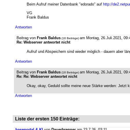
Beim Aufruf meiner Datenbank "edorado" auf
http://de2.netpu
VG
Frank Baldus
Antworten
Beitrag von
Frank Baldus
am Montag, 26.Juli.2021, 09:
(18 Beiträge)
Re: Webserver antwortet nicht
Aufruf und Abspeichern sind wieder möglich - dauern aber län
Antworten
Beitrag von
Frank Baldus
am Montag, 26.Juli.2021, 09:
(18 Beiträge)
Re: Re: Webserver antwortet nicht
Okay, okay, Geduld sollte meine neue Stärke werden: Jetzt k
Antworten
Liste der ersten 150 Einträge:
baseportal & KI
von
Dauerbrenner
am 23.7.26, 03:11