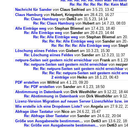
Re: Re: Re: Re: Re: Kein Mail Versan
Re: Re: Re: Re: Re: Re: Kein Ma
Nachricht für Sander
von
Claus Seifried
am 3.5.23, 13:42
Claus Hamburg
von
Hubert, Kriegstote
am 28.4.23, 16:27
Re: Claus Hamburg
von
Det63
am 31.5.23, 14:14
Re: Re: Claus Hamburg
von
Hubert
am 14.7.23, 08:03
Alle Einträge weg
von
Stephan Bliemel
am 17.4.23, 18:40
Re: Alle Einträge weg
von
Sander
am 20.4.23, 14:44
Re: Re: Alle Einträge weg
von
Stephan Bliemel
am 20.
Re: Re: Re: Alle Einträge weg
von
Sander
am 20.4
Re: Re: Re: Re: Alle Einträge weg
von
Steph
Löschung eiines Feldes
von
Giebert
am 10.3.23, 15:30
Re: Löschung eiines Feldes
von
Sander
am 12.3.23, 11:37
netpure-Seiten seit gestern nicht erreichbar
von
Frank
am 8.1.23
Re: netpure-Seiten seit gestern nicht erreichbar
von
nezper
Re: Re: netpure-Seiten seit gestern nicht erreichbar
v
Re: Re: Re: netpure-Seiten seit gestern nicht err
2 einträge
von
Heiko
am 18.1.23, 06:43
PDF erstellen
von
Wilfrid
am 4.1.23, 09:20
Re: PDF erstellen
von
Sander
am 4.1.23, 18:50
Abstimmung in Datenbank
von
Dirk Westhöfer
am 9.12.22, 18:44
Re: Abstimmung in Datenbank
von
Dirk Westhöfer
am 9.12.
Lizenz-Version Migration auf neuen Server Lizenzfehler bzw. im
Wie erstelle ich eine Dropdown Liste?
von
Angela
am 27.9.22, 2
Abfrage über Tastatur
von
Nico
am 24.6.22, 15:47
Re: Abfrage über Tastatur
von
Sander
am 24.6.22, 20:04
Größe von Ausgabeseite bestimmen...
von
Det63
am 13.6.22, 18
Re: Größe von Ausgabeseite bestimmen...
von
Det63
am 14.