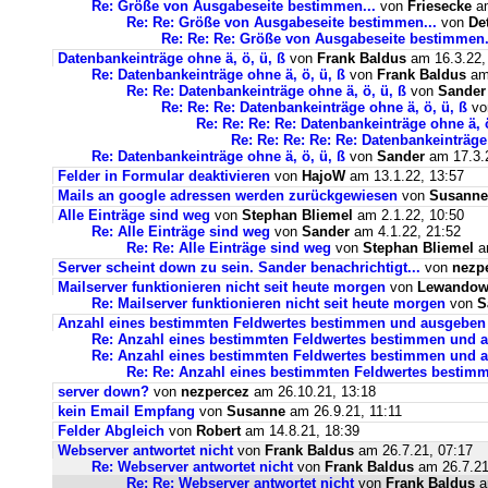
Re: Größe von Ausgabeseite bestimmen...
von
Friesecke
am
Re: Re: Größe von Ausgabeseite bestimmen...
von
De
Re: Re: Re: Größe von Ausgabeseite bestimmen.
Datenbankeinträge ohne ä, ö, ü, ß
von
Frank Baldus
am 16.3.22,
Re: Datenbankeinträge ohne ä, ö, ü, ß
von
Frank Baldus
am 
Re: Re: Datenbankeinträge ohne ä, ö, ü, ß
von
Sander
Re: Re: Re: Datenbankeinträge ohne ä, ö, ü, ß
v
Re: Re: Re: Re: Datenbankeinträge ohne ä, ö
Re: Re: Re: Re: Re: Datenbankeinträge 
Re: Datenbankeinträge ohne ä, ö, ü, ß
von
Sander
am 17.3.2
Felder in Formular deaktivieren
von
HajoW
am 13.1.22, 13:57
Mails an google adressen werden zurückgewiesen
von
Susanne
Alle Einträge sind weg
von
Stephan Bliemel
am 2.1.22, 10:50
Re: Alle Einträge sind weg
von
Sander
am 4.1.22, 21:52
Re: Re: Alle Einträge sind weg
von
Stephan Bliemel
am
Server scheint down zu sein. Sander benachrichtigt...
von
nezp
Mailserver funktionieren nicht seit heute morgen
von
Lewandows
Re: Mailserver funktionieren nicht seit heute morgen
von
S
Anzahl eines bestimmten Feldwertes bestimmen und ausgeben
Re: Anzahl eines bestimmten Feldwertes bestimmen und 
Re: Anzahl eines bestimmten Feldwertes bestimmen und a
Re: Re: Anzahl eines bestimmten Feldwertes bestim
server down?
von
nezpercez
am 26.10.21, 13:18
kein Email Empfang
von
Susanne
am 26.9.21, 11:11
Felder Abgleich
von
Robert
am 14.8.21, 18:39
Webserver antwortet nicht
von
Frank Baldus
am 26.7.21, 07:17
Re: Webserver antwortet nicht
von
Frank Baldus
am 26.7.21
Re: Re: Webserver antwortet nicht
von
Frank Baldus
a