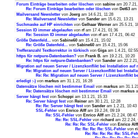
Forum Einträge bearbeiten oder löschen
von
sabine
am 20.7.21,
Re: Forum Einträge bearbeiten oder löschen
von
Det63
am 2
Mailversand Newsletter
von
Joerg
am 14.6.21, 11:28
Re: Mailversand Newsletter
von
Sander
am 15.6.21, 13:21
Suchmaske auf HP einrichten
von
Gelhaar Werner
am 25.5.21, 1
Session ID immer abgelaufen
von
rf
am 17.4.21, 01:36
Re: Session ID immer abgelaufen
von
rf
am 17.4.21, 06:42
Größe Datenfeld...
von
Sabine60
am 15.4.21, 15:02
Re: Größe Datenfeld...
von
Sabine60
am 15.4.21, 15:06
Trefferanzahl Textkorrektur in türkisch
von
Giga
am 1.4.21, 02:55
https für netpure-Datenbanken?
von
Frank B.
am 19.2.21, 10:20
Re: https für netpure-Datenbanken?
von
Sander
am 22.2.21,
Migration auf neuen Server / Lizenzkonflikt bei Installation au
Re: Migration auf neuen Server / Lizenzkonflikt bei Instal
Re: Re: Migration auf neuen Server / Lizenzkonflikt b
erledigt :-)
von
markus
am 31.1.21, 16:28
Datensätze löschen mit bestimmer Email
von
markus
am 31.1.21
Re: Datensätze löschen mit bestimmer Email
von
markus
a
Server hängt fest
von
Schoppi
am 13.1.21, 15:33
Re: Server hängt fest
von
Reiner
am 30.1.21, 12:28
Re: Re: Server hängt fest
von
Sander
am 1.2.21, 10:43
SSL-Fehler
von
Enrico Alff
am 19.2.24, 09:19
Re: SSL-Fehler
von
Enrico Alff
am 21.2.24, 08:47
Re: Re: SSL-Fehler
von
richard
am 22.2.24, 
Re: Re: Re: SSL-Fehler
von
Enrico Alff
Re: Re: Re: Re: SSL-Fehler
von
r
Re: Re: Re: Re: Re: SSL-Feh