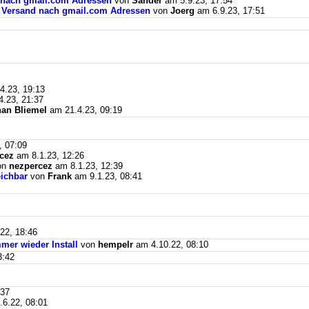
d nach gmail.com Adressen
von
Sander
am 5.9.23, 17:54
il Versand nach gmail.com Adressen
von
Joerg
am 6.9.23, 17:51
4.23, 19:13
.23, 21:37
an Bliemel
am 21.4.23, 09:19
, 07:09
cez
am 8.1.23, 12:26
on
nezpercez
am 8.1.23, 12:39
eichbar
von
Frank
am 9.1.23, 08:41
22, 18:46
mer wieder Install
von
hempelr
am 4.10.22, 08:10
3:42
:37
6.22, 08:01