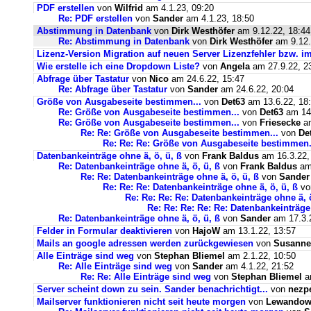
PDF erstellen
von
Wilfrid
am 4.1.23, 09:20
Re: PDF erstellen
von
Sander
am 4.1.23, 18:50
Abstimmung in Datenbank
von
Dirk Westhöfer
am 9.12.22, 18:44
Re: Abstimmung in Datenbank
von
Dirk Westhöfer
am 9.12.
Lizenz-Version Migration auf neuen Server Lizenzfehler bzw. im
Wie erstelle ich eine Dropdown Liste?
von
Angela
am 27.9.22, 2
Abfrage über Tastatur
von
Nico
am 24.6.22, 15:47
Re: Abfrage über Tastatur
von
Sander
am 24.6.22, 20:04
Größe von Ausgabeseite bestimmen...
von
Det63
am 13.6.22, 18
Re: Größe von Ausgabeseite bestimmen...
von
Det63
am 14.
Re: Größe von Ausgabeseite bestimmen...
von
Friesecke
am
Re: Re: Größe von Ausgabeseite bestimmen...
von
De
Re: Re: Re: Größe von Ausgabeseite bestimmen.
Datenbankeinträge ohne ä, ö, ü, ß
von
Frank Baldus
am 16.3.22,
Re: Datenbankeinträge ohne ä, ö, ü, ß
von
Frank Baldus
am 
Re: Re: Datenbankeinträge ohne ä, ö, ü, ß
von
Sander
Re: Re: Re: Datenbankeinträge ohne ä, ö, ü, ß
v
Re: Re: Re: Re: Datenbankeinträge ohne ä, ö
Re: Re: Re: Re: Re: Datenbankeinträge 
Re: Datenbankeinträge ohne ä, ö, ü, ß
von
Sander
am 17.3.2
Felder in Formular deaktivieren
von
HajoW
am 13.1.22, 13:57
Mails an google adressen werden zurückgewiesen
von
Susanne
Alle Einträge sind weg
von
Stephan Bliemel
am 2.1.22, 10:50
Re: Alle Einträge sind weg
von
Sander
am 4.1.22, 21:52
Re: Re: Alle Einträge sind weg
von
Stephan Bliemel
am
Server scheint down zu sein. Sander benachrichtigt...
von
nezp
Mailserver funktionieren nicht seit heute morgen
von
Lewandows