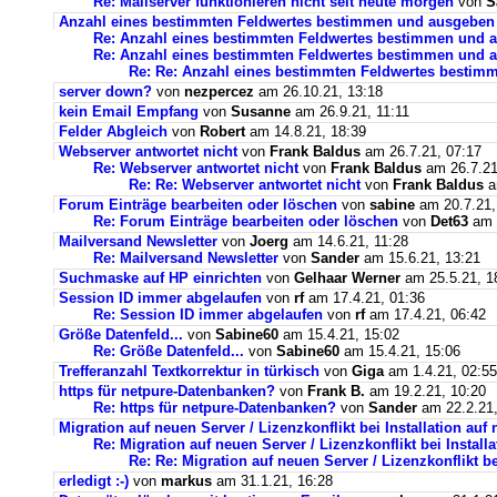
Re: Mailserver funktionieren nicht seit heute morgen
von
S
Anzahl eines bestimmten Feldwertes bestimmen und ausgeben
Re: Anzahl eines bestimmten Feldwertes bestimmen und 
Re: Anzahl eines bestimmten Feldwertes bestimmen und a
Re: Re: Anzahl eines bestimmten Feldwertes bestim
server down?
von
nezpercez
am 26.10.21, 13:18
kein Email Empfang
von
Susanne
am 26.9.21, 11:11
Felder Abgleich
von
Robert
am 14.8.21, 18:39
Webserver antwortet nicht
von
Frank Baldus
am 26.7.21, 07:17
Re: Webserver antwortet nicht
von
Frank Baldus
am 26.7.21
Re: Re: Webserver antwortet nicht
von
Frank Baldus
a
Forum Einträge bearbeiten oder löschen
von
sabine
am 20.7.21,
Re: Forum Einträge bearbeiten oder löschen
von
Det63
am 2
Mailversand Newsletter
von
Joerg
am 14.6.21, 11:28
Re: Mailversand Newsletter
von
Sander
am 15.6.21, 13:21
Suchmaske auf HP einrichten
von
Gelhaar Werner
am 25.5.21, 1
Session ID immer abgelaufen
von
rf
am 17.4.21, 01:36
Re: Session ID immer abgelaufen
von
rf
am 17.4.21, 06:42
Größe Datenfeld...
von
Sabine60
am 15.4.21, 15:02
Re: Größe Datenfeld...
von
Sabine60
am 15.4.21, 15:06
Trefferanzahl Textkorrektur in türkisch
von
Giga
am 1.4.21, 02:55
https für netpure-Datenbanken?
von
Frank B.
am 19.2.21, 10:20
Re: https für netpure-Datenbanken?
von
Sander
am 22.2.21,
Migration auf neuen Server / Lizenzkonflikt bei Installation au
Re: Migration auf neuen Server / Lizenzkonflikt bei Instal
Re: Re: Migration auf neuen Server / Lizenzkonflikt b
erledigt :-)
von
markus
am 31.1.21, 16:28