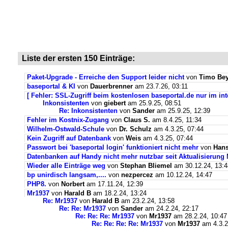
Liste der ersten 150 Einträge:
Paket-Upgrade - Erreiche den Support leider nicht
von
Timo Bey
baseportal & KI
von
Dauerbrenner
am 23.7.26, 03:11
[ Fehler: SSL-Zugriff beim kostenlosen baseportal.de nur im int
Inkonsistenten
von
giebert
am 25.9.25, 08:51
Re: Inkonsistenten
von
Sander
am 25.9.25, 12:39
Fehler im Kostnix-Zugang
von
Claus S.
am 8.4.25, 11:34
Wilhelm-Ostwald-Schule
von
Dr. Schulz
am 4.3.25, 07:44
Kein Zugriff auf Datenbank
von
Weis
am 4.3.25, 07:44
Passwort bei 'baseportal login' funktioniert nicht mehr
von
Hans
Datenbanken auf Handy nicht mehr nutzbar seit Aktualisierung
Wieder alle Einträge weg
von
Stephan Bliemel
am 30.12.24, 13:4
bp unirdisch langsam,....
von
nezpercez
am 10.12.24, 14:47
PHP8.
von
Norbert
am 17.11.24, 12:39
Mr1937
von
Harald B
am 18.2.24, 13:24
Re: Mr1937
von
Harald B
am 23.2.24, 13:58
Re: Re: Mr1937
von
Sander
am 24.2.24, 22:17
Re: Re: Re: Mr1937
von
Mr1937
am 28.2.24, 10:47
Re: Re: Re: Re: Mr1937
von
Mr1937
am 4.3.2