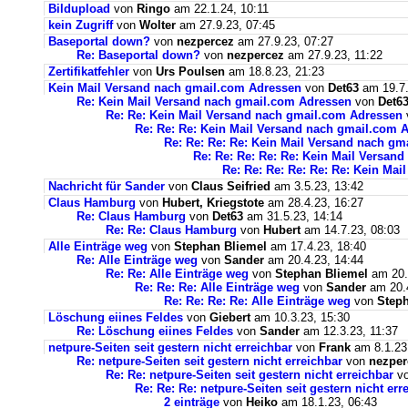
Bildupload
von
Ringo
am 22.1.24, 10:11
kein Zugriff
von
Wolter
am 27.9.23, 07:45
Baseportal down?
von
nezpercez
am 27.9.23, 07:27
Re: Baseportal down?
von
nezpercez
am 27.9.23, 11:22
Zertifikatfehler
von
Urs Poulsen
am 18.8.23, 21:23
Kein Mail Versand nach gmail.com Adressen
von
Det63
am 19.7.
Re: Kein Mail Versand nach gmail.com Adressen
von
Det6
Re: Re: Kein Mail Versand nach gmail.com Adressen
Re: Re: Re: Kein Mail Versand nach gmail.com 
Re: Re: Re: Re: Kein Mail Versand nach g
Re: Re: Re: Re: Re: Kein Mail Versan
Re: Re: Re: Re: Re: Re: Kein Ma
Nachricht für Sander
von
Claus Seifried
am 3.5.23, 13:42
Claus Hamburg
von
Hubert, Kriegstote
am 28.4.23, 16:27
Re: Claus Hamburg
von
Det63
am 31.5.23, 14:14
Re: Re: Claus Hamburg
von
Hubert
am 14.7.23, 08:03
Alle Einträge weg
von
Stephan Bliemel
am 17.4.23, 18:40
Re: Alle Einträge weg
von
Sander
am 20.4.23, 14:44
Re: Re: Alle Einträge weg
von
Stephan Bliemel
am 20.
Re: Re: Re: Alle Einträge weg
von
Sander
am 20.4
Re: Re: Re: Re: Alle Einträge weg
von
Steph
Löschung eiines Feldes
von
Giebert
am 10.3.23, 15:30
Re: Löschung eiines Feldes
von
Sander
am 12.3.23, 11:37
netpure-Seiten seit gestern nicht erreichbar
von
Frank
am 8.1.23
Re: netpure-Seiten seit gestern nicht erreichbar
von
nezper
Re: Re: netpure-Seiten seit gestern nicht erreichbar
v
Re: Re: Re: netpure-Seiten seit gestern nicht err
2 einträge
von
Heiko
am 18.1.23, 06:43