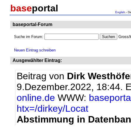
base
portal
English
- D
baseportal-Forum
Suche im Forum:
Gross/k
Neuen Eintrag schreiben
Ausgewählter Eintrag:
Beitrag von
Dirk Westhöfe
9.Dezember.2022, 18:44.
E
online.de
WWW:
baseportal
htx=/dirkey/Locat
Abstimmung in Datenba