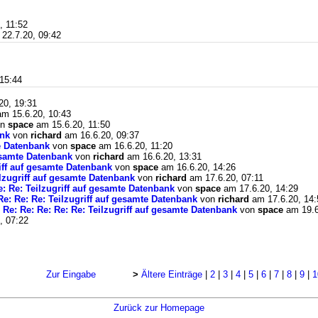
, 11:52
22.7.20, 09:42
15:44
20, 19:31
m 15.6.20, 10:43
on
space
am 15.6.20, 11:50
ank
von
richard
am 16.6.20, 09:37
te Datenbank
von
space
am 16.6.20, 11:20
gesamte Datenbank
von
richard
am 16.6.20, 13:31
riff auf gesamte Datenbank
von
space
am 16.6.20, 14:26
ilzugriff auf gesamte Datenbank
von
richard
am 17.6.20, 07:11
e: Re: Teilzugriff auf gesamte Datenbank
von
space
am 17.6.20, 14:29
Re: Re: Re: Teilzugriff auf gesamte Datenbank
von
richard
am 17.6.20, 14:
 Re: Re: Re: Re: Re: Teilzugriff auf gesamte Datenbank
von
space
am 19.6
, 07:22
Zur Eingabe
>
Ältere Einträge
|
2
|
3
|
4
|
5
|
6
|
7
|
8
|
9
|
1
Zurück zur Homepage