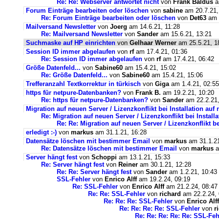
Re: Re: Webserver antwortet nicht
von
Frank Baldus
a
Forum Einträge bearbeiten oder löschen
von
sabine
am 20.7.21,
Re: Forum Einträge bearbeiten oder löschen
von
Det63
am 2
Mailversand Newsletter
von
Joerg
am 14.6.21, 11:28
Re: Mailversand Newsletter
von
Sander
am 15.6.21, 13:21
Suchmaske auf HP einrichten
von
Gelhaar Werner
am 25.5.21, 1
Session ID immer abgelaufen
von
rf
am 17.4.21, 01:36
Re: Session ID immer abgelaufen
von
rf
am 17.4.21, 06:42
Größe Datenfeld...
von
Sabine60
am 15.4.21, 15:02
Re: Größe Datenfeld...
von
Sabine60
am 15.4.21, 15:06
Trefferanzahl Textkorrektur in türkisch
von
Giga
am 1.4.21, 02:55
https für netpure-Datenbanken?
von
Frank B.
am 19.2.21, 10:20
Re: https für netpure-Datenbanken?
von
Sander
am 22.2.21,
Migration auf neuen Server / Lizenzkonflikt bei Installation au
Re: Migration auf neuen Server / Lizenzkonflikt bei Instal
Re: Re: Migration auf neuen Server / Lizenzkonflikt b
erledigt :-)
von
markus
am 31.1.21, 16:28
Datensätze löschen mit bestimmer Email
von
markus
am 31.1.21
Re: Datensätze löschen mit bestimmer Email
von
markus
a
Server hängt fest
von
Schoppi
am 13.1.21, 15:33
Re: Server hängt fest
von
Reiner
am 30.1.21, 12:28
Re: Re: Server hängt fest
von
Sander
am 1.2.21, 10:43
SSL-Fehler
von
Enrico Alff
am 19.2.24, 09:19
Re: SSL-Fehler
von
Enrico Alff
am 21.2.24, 08:47
Re: Re: SSL-Fehler
von
richard
am 22.2.24, 
Re: Re: Re: SSL-Fehler
von
Enrico Alff
Re: Re: Re: Re: SSL-Fehler
von
r
Re: Re: Re: Re: Re: SSL-Feh