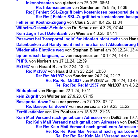
Inkonsistenten
von
giebert
am 25.9.25, 08:51
Re: Inkonsistenten
von
Sander
am 25.9.25, 12:39
Re: [ Fehler: SSL-Zugriff beim kostenlosen baseportal.de n
Re: Re: [ Fehler: SSL-Zugriff beim kostenlosen basepo
Fehler im Kostnix-Zugang
von
Claus S.
am 8.4.25, 11:34
Wilhelm-Ostwald-Schule
von
Dr. Schulz
am 4.3.25, 07:44
Kein Zugriff auf Datenbank
von
Weis
am 4.3.25, 07:44
Passwort bei 'baseportal login' funktioniert nicht mehr
von
Hans
Datenbanken auf Handy nicht mehr nutzbar seit Aktualisierung
Wieder alle Einträge weg
von
Stephan Bliemel
am 30.12.24, 13:4
bp unirdisch langsam,....
von
nezpercez
am 10.12.24, 14:47
PHP8.
von
Norbert
am 17.11.24, 12:39
Mr1937
von
Harald B
am 18.2.24, 13:24
Re: Mr1937
von
Harald B
am 23.2.24, 13:58
Re: Re: Mr1937
von
Sander
am 24.2.24, 22:17
Re: Re: Re: Mr1937
von
Mr1937
am 28.2.24, 10:47
Re: Re: Re: Re: Mr1937
von
Mr1937
am 4.3.2
Bildupload
von
Ringo
am 22.1.24, 10:11
kein Zugriff
von
Wolter
am 27.9.23, 07:45
Baseportal down?
von
nezpercez
am 27.9.23, 07:27
Re: Baseportal down?
von
nezpercez
am 27.9.23, 11:22
Zertifikatfehler
von
Urs Poulsen
am 18.8.23, 21:23
Kein Mail Versand nach gmail.com Adressen
von
Det63
am 19.7.
Re: Kein Mail Versand nach gmail.com Adressen
von
Det6
Re: Re: Kein Mail Versand nach gmail.com Adressen
Re: Re: Re: Kein Mail Versand nach gmail.com 
Re: Re: Re: Re: Kein Mail Versand nach g