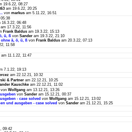
 19.6.22, 08:27
t63
am 19.6.22, 20:25
..
von
markus
am 5.11.22, 16:51
 05:38
16.3.22, 06:48
am 17.3.22, 11:56
on
Frank Baldus
am 19.3.22, 15:13
, ü, ß
von
Sander
am 19.3.22, 21:10
ohne ä, ö, ü, ß
von
Frank Baldus
am 20.3.22, 07:13
2, 11:58
am 11.1.22, 11:47
 7.1.22, 19:13
ercez
am 22.12.21, 10:32
ki & Partner
am 22.12.21, 10:25
ander Kauschke
am 22.12.21, 11:02
von
Wolfgang
am 13.12.21, 13:26
ausgeben
von
Sander
am 15.12.21, 00:37
usgeben - case solved
von
Wolfgang
am 15.12.21, 13:02
men und ausgeben - case solved
von
Sander
am 21.12.21, 15:25
, 09:42