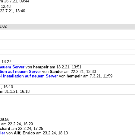
m 26.7.21, 09:44
 12:48
2.7.21, 13:46
8:02
 13:27
f neuem Server
von
hempelr
am 18.2.21, 13:51
lation auf neuem Server
von
Sander
am 22.2.21, 13:30
ei Installation auf neuem Server
von
hempelr
am 7.3.21, 11:59
, 16:10
m 31.1.21, 16:18
09:56
am 22.2.24, 16:29
ichard
am 22.2.24, 17:25
ler
von
Alff, Enrico
am 23.2.24, 18:10