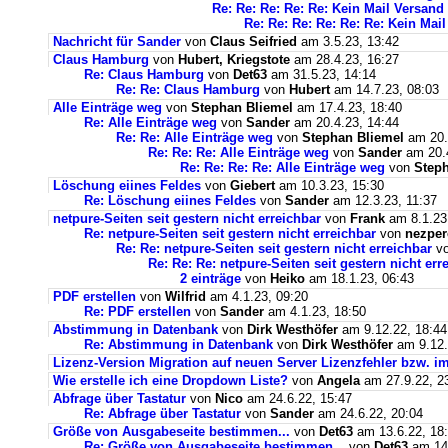
Re: Re: Re: Re: Re: Kein Mail Versan
Re: Re: Re: Re: Re: Re: Kein Ma
Nachricht für Sander
von
Claus Seifried
am 3.5.23, 13:42
Claus Hamburg
von
Hubert, Kriegstote
am 28.4.23, 16:27
Re: Claus Hamburg
von
Det63
am 31.5.23, 14:14
Re: Re: Claus Hamburg
von
Hubert
am 14.7.23, 08:03
Alle Einträge weg
von
Stephan Bliemel
am 17.4.23, 18:40
Re: Alle Einträge weg
von
Sander
am 20.4.23, 14:44
Re: Re: Alle Einträge weg
von
Stephan Bliemel
am 20.
Re: Re: Re: Alle Einträge weg
von
Sander
am 20.4
Re: Re: Re: Re: Alle Einträge weg
von
Steph
Löschung eiines Feldes
von
Giebert
am 10.3.23, 15:30
Re: Löschung eiines Feldes
von
Sander
am 12.3.23, 11:37
netpure-Seiten seit gestern nicht erreichbar
von
Frank
am 8.1.23
Re: netpure-Seiten seit gestern nicht erreichbar
von
nezper
Re: Re: netpure-Seiten seit gestern nicht erreichbar
v
Re: Re: Re: netpure-Seiten seit gestern nicht err
2 einträge
von
Heiko
am 18.1.23, 06:43
PDF erstellen
von
Wilfrid
am 4.1.23, 09:20
Re: PDF erstellen
von
Sander
am 4.1.23, 18:50
Abstimmung in Datenbank
von
Dirk Westhöfer
am 9.12.22, 18:44
Re: Abstimmung in Datenbank
von
Dirk Westhöfer
am 9.12.
Lizenz-Version Migration auf neuen Server Lizenzfehler bzw. im
Wie erstelle ich eine Dropdown Liste?
von
Angela
am 27.9.22, 2
Abfrage über Tastatur
von
Nico
am 24.6.22, 15:47
Re: Abfrage über Tastatur
von
Sander
am 24.6.22, 20:04
Größe von Ausgabeseite bestimmen...
von
Det63
am 13.6.22, 18
Re: Größe von Ausgabeseite bestimmen...
von
Det63
am 14.