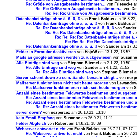
Re: Größe von Ausgabeseite bestimmen...
von
Friesecke
am
Re: Re: Größe von Ausgabeseite bestimmen...
von
De
Re: Re: Re: Größe von Ausgabeseite bestimmen.
Datenbankeinträge ohne ä, ö, ü, ß
von
Frank Baldus
am 16.3.22,
Re: Datenbankeinträge ohne ä, ö, ü, ß
von
Frank Baldus
am 
Re: Re: Datenbankeinträge ohne ä, ö, ü, ß
von
Sander
Re: Re: Re: Datenbankeinträge ohne ä, ö, ü, ß
v
Re: Re: Re: Re: Datenbankeinträge ohne ä, ö
Re: Re: Re: Re: Re: Datenbankeinträge 
Re: Datenbankeinträge ohne ä, ö, ü, ß
von
Sander
am 17.3.2
Felder in Formular deaktivieren
von
HajoW
am 13.1.22, 13:57
Mails an google adressen werden zurückgewiesen
von
Susanne
Alle Einträge sind weg
von
Stephan Bliemel
am 2.1.22, 10:50
Re: Alle Einträge sind weg
von
Sander
am 4.1.22, 21:52
Re: Re: Alle Einträge sind weg
von
Stephan Bliemel
am
Server scheint down zu sein. Sander benachrichtigt...
von
nezp
Mailserver funktionieren nicht seit heute morgen
von
Lewandows
Re: Mailserver funktionieren nicht seit heute morgen
von
S
Anzahl eines bestimmten Feldwertes bestimmen und ausgeben
Re: Anzahl eines bestimmten Feldwertes bestimmen und 
Re: Anzahl eines bestimmten Feldwertes bestimmen und a
Re: Re: Anzahl eines bestimmten Feldwertes bestim
server down?
von
nezpercez
am 26.10.21, 13:18
kein Email Empfang
von
Susanne
am 26.9.21, 11:11
Felder Abgleich
von
Robert
am 14.8.21, 18:39
Webserver antwortet nicht
von
Frank Baldus
am 26.7.21, 07:17
Re: Webserver antwortet nicht
von
Frank Baldus
am 26.7.21