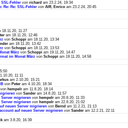
: SSL-Fehler
von
richard
am 23.2.24, 19:34
e: Re: Re: SSL-Fehler
von
Alff, Enrico
am 23.2.24, 20:45
18.11.20, 11:27
ter
am 18.11.20, 12:46
rz
von
Schoppi
am 18.11.20, 13:34
nder
am 18.11.20, 13:42
rz
von
Schoppi
am 18.11.20, 13:53
Monat März
von
Schoppi
am 19.11.20, 14:47
ormat im Monat März
von
Schoppi
am 19.11.20, 14:58
5:50
.10.20, 11:11
rkus
am 2.10.20, 15:21
BIB
von
Peter
am 4.10.20, 18:34
von
hempelr
am 11.8.20, 18:14
igrieren
von
Sander
am 14.8.20, 11:57
 Server migrieren
von
hempelr
am 20.8.20, 11:33
 Server migrieren
von
hempelr
am 22.8.20, 21:02
auf neuen Server migrieren
von
Bernd
am 11.2.21, 21:13
naccount auf neuen Server migrieren
von
Sander
am 12.2.21, 22:11
ck
am 3.8.20, 16:39