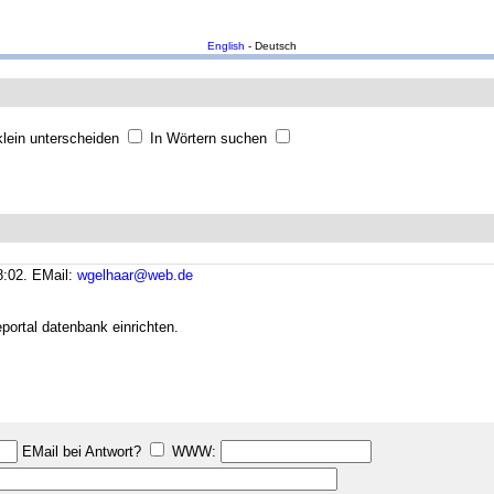
English
- Deutsch
lein unterscheiden
In Wörtern suchen
8:02.
EMail:
wgelhaar@web.de
ortal datenbank einrichten.
EMail bei Antwort?
WWW: