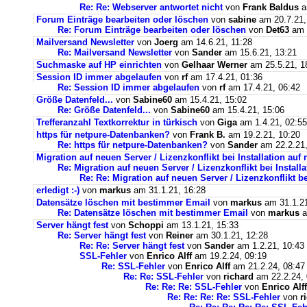
Re: Re: Webserver antwortet nicht
von
Frank Baldus
a
Forum Einträge bearbeiten oder löschen
von
sabine
am 20.7.21,
Re: Forum Einträge bearbeiten oder löschen
von
Det63
am 2
Mailversand Newsletter
von
Joerg
am 14.6.21, 11:28
Re: Mailversand Newsletter
von
Sander
am 15.6.21, 13:21
Suchmaske auf HP einrichten
von
Gelhaar Werner
am 25.5.21, 1
Session ID immer abgelaufen
von
rf
am 17.4.21, 01:36
Re: Session ID immer abgelaufen
von
rf
am 17.4.21, 06:42
Größe Datenfeld...
von
Sabine60
am 15.4.21, 15:02
Re: Größe Datenfeld...
von
Sabine60
am 15.4.21, 15:06
Trefferanzahl Textkorrektur in türkisch
von
Giga
am 1.4.21, 02:55
https für netpure-Datenbanken?
von
Frank B.
am 19.2.21, 10:20
Re: https für netpure-Datenbanken?
von
Sander
am 22.2.21,
Migration auf neuen Server / Lizenzkonflikt bei Installation au
Re: Migration auf neuen Server / Lizenzkonflikt bei Instal
Re: Re: Migration auf neuen Server / Lizenzkonflikt b
erledigt :-)
von
markus
am 31.1.21, 16:28
Datensätze löschen mit bestimmer Email
von
markus
am 31.1.21
Re: Datensätze löschen mit bestimmer Email
von
markus
a
Server hängt fest
von
Schoppi
am 13.1.21, 15:33
Re: Server hängt fest
von
Reiner
am 30.1.21, 12:28
Re: Re: Server hängt fest
von
Sander
am 1.2.21, 10:43
SSL-Fehler
von
Enrico Alff
am 19.2.24, 09:19
Re: SSL-Fehler
von
Enrico Alff
am 21.2.24, 08:47
Re: Re: SSL-Fehler
von
richard
am 22.2.24, 
Re: Re: Re: SSL-Fehler
von
Enrico Alff
Re: Re: Re: Re: SSL-Fehler
von
r