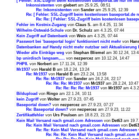
[ Fehler: SSL-Zugriff beim kostenlosen baseportal.de nur im int
Inkonsistenten
von
giebert
am 25.9.25, 08:51
Re: Inkonsistenten
von
Sander
am 25.9.25, 12:39
Re: [ Fehler: SSL-Zugriff beim kostenlosen baseportal.de n
Re: Re: [ Fehler: SSL-Zugriff beim kostenlosen basepo
Fehler im Kostnix-Zugang
von
Claus S.
am 8.4.25, 11:34
Wilhelm-Ostwald-Schule
von
Dr. Schulz
am 4.3.25, 07:44
Kein Zugriff auf Datenbank
von
Weis
am 4.3.25, 07:44
Passwort bei 'baseportal login' funktioniert nicht mehr
von
Hans
Datenbanken auf Handy nicht mehr nutzbar seit Aktualisierung
Wieder alle Einträge weg
von
Stephan Bliemel
am 30.12.24, 13:4
bp unirdisch langsam,....
von
nezpercez
am 10.12.24, 14:47
PHP8.
von
Norbert
am 17.11.24, 12:39
Mr1937
von
Harald B
am 18.2.24, 13:24
Re: Mr1937
von
Harald B
am 23.2.24, 13:58
Re: Re: Mr1937
von
Sander
am 24.2.24, 22:17
Re: Re: Re: Mr1937
von
Mr1937
am 28.2.24, 10:47
Re: Re: Re: Re: Mr1937
von
Mr1937
am 4.3.2
Bildupload
von
Ringo
am 22.1.24, 10:11
kein Zugriff
von
Wolter
am 27.9.23, 07:45
Baseportal down?
von
nezpercez
am 27.9.23, 07:27
Re: Baseportal down?
von
nezpercez
am 27.9.23, 11:22
Zertifikatfehler
von
Urs Poulsen
am 18.8.23, 21:23
Kein Mail Versand nach gmail.com Adressen
von
Det63
am 19.7.
Re: Kein Mail Versand nach gmail.com Adressen
von
Det6
Re: Re: Kein Mail Versand nach gmail.com Adressen
Re: Re: Re: Kein Mail Versand nach gmail.com 