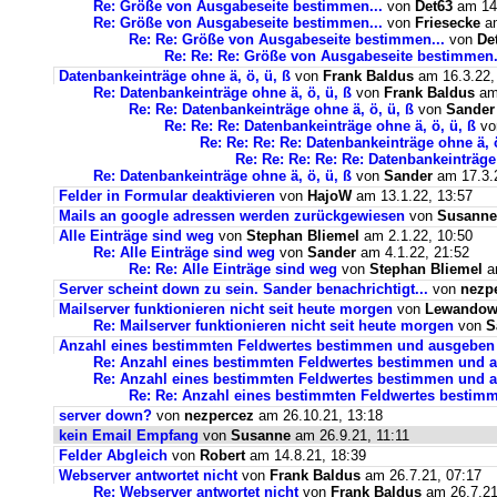
Re: Größe von Ausgabeseite bestimmen...
von
Det63
am 14.
Re: Größe von Ausgabeseite bestimmen...
von
Friesecke
am
Re: Re: Größe von Ausgabeseite bestimmen...
von
De
Re: Re: Re: Größe von Ausgabeseite bestimmen.
Datenbankeinträge ohne ä, ö, ü, ß
von
Frank Baldus
am 16.3.22,
Re: Datenbankeinträge ohne ä, ö, ü, ß
von
Frank Baldus
am 
Re: Re: Datenbankeinträge ohne ä, ö, ü, ß
von
Sander
Re: Re: Re: Datenbankeinträge ohne ä, ö, ü, ß
v
Re: Re: Re: Re: Datenbankeinträge ohne ä, ö
Re: Re: Re: Re: Re: Datenbankeinträge 
Re: Datenbankeinträge ohne ä, ö, ü, ß
von
Sander
am 17.3.2
Felder in Formular deaktivieren
von
HajoW
am 13.1.22, 13:57
Mails an google adressen werden zurückgewiesen
von
Susanne
Alle Einträge sind weg
von
Stephan Bliemel
am 2.1.22, 10:50
Re: Alle Einträge sind weg
von
Sander
am 4.1.22, 21:52
Re: Re: Alle Einträge sind weg
von
Stephan Bliemel
am
Server scheint down zu sein. Sander benachrichtigt...
von
nezp
Mailserver funktionieren nicht seit heute morgen
von
Lewandows
Re: Mailserver funktionieren nicht seit heute morgen
von
S
Anzahl eines bestimmten Feldwertes bestimmen und ausgeben
Re: Anzahl eines bestimmten Feldwertes bestimmen und 
Re: Anzahl eines bestimmten Feldwertes bestimmen und a
Re: Re: Anzahl eines bestimmten Feldwertes bestim
server down?
von
nezpercez
am 26.10.21, 13:18
kein Email Empfang
von
Susanne
am 26.9.21, 11:11
Felder Abgleich
von
Robert
am 14.8.21, 18:39
Webserver antwortet nicht
von
Frank Baldus
am 26.7.21, 07:17
Re: Webserver antwortet nicht
von
Frank Baldus
am 26.7.21