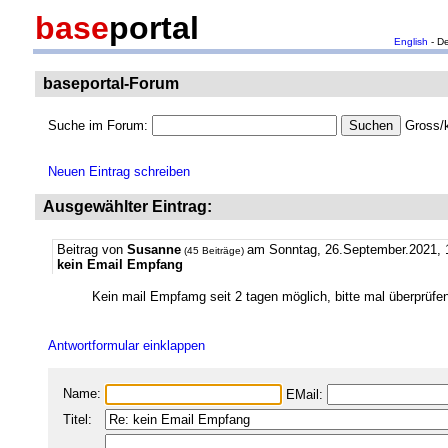
base
portal
English
- D
baseportal-Forum
Suche im Forum:
Gross/k
Neuen Eintrag schreiben
Ausgewählter Eintrag:
Beitrag von
Susanne
am Sonntag, 26.September.2021, 
(45 Beiträge)
kein Email Empfang
Kein mail Empfamg seit 2 tagen möglich, bitte mal überprüfe
Antwortformular einklappen
Name:
EMail:
Titel: