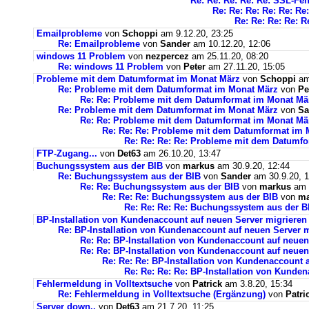
Re: Re: Re: Re: Re: SSL-Feh
Re: Re: Re: Re: Re: Re
Re: Re: Re: Re: R
Emailprobleme
von
Schoppi
am 9.12.20, 23:25
Re: Emailprobleme
von
Sander
am 10.12.20, 12:06
windows 11 Problem
von
nezpercez
am 25.11.20, 08:20
Re: windows 11 Problem
von
Peter
am 27.11.20, 15:05
Probleme mit dem Datumformat im Monat März
von
Schoppi
am 
Re: Probleme mit dem Datumformat im Monat März
von
Pe
Re: Re: Probleme mit dem Datumformat im Monat Mä
Re: Probleme mit dem Datumformat im Monat März
von
Sa
Re: Re: Probleme mit dem Datumformat im Monat Mä
Re: Re: Re: Probleme mit dem Datumformat im 
Re: Re: Re: Re: Probleme mit dem Datumf
FTP-Zugang...
von
Det63
am 26.10.20, 13:47
Buchungssystem aus der BIB
von
markus
am 30.9.20, 12:44
Re: Buchungssystem aus der BIB
von
Sander
am 30.9.20, 1
Re: Re: Buchungssystem aus der BIB
von
markus
am 1
Re: Re: Re: Buchungssystem aus der BIB
von
ma
Re: Re: Re: Re: Buchungssystem aus der 
BP-Installation von Kundenaccount auf neuen Server migrieren
Re: BP-Installation von Kundenaccount auf neuen Server m
Re: Re: BP-Installation von Kundenaccount auf neuen
Re: Re: BP-Installation von Kundenaccount auf neuen
Re: Re: Re: BP-Installation von Kundenaccount 
Re: Re: Re: Re: BP-Installation von Kunde
Fehlermeldung in Volltextsuche
von
Patrick
am 3.8.20, 15:34
Re: Fehlermeldung in Volltextsuche (Ergänzung)
von
Patri
Server down..
von
Det63
am 21.7.20, 11:25