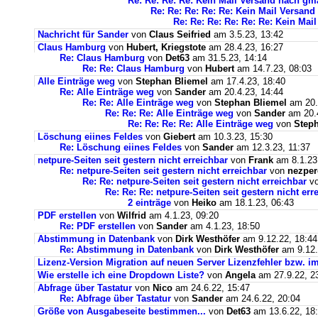
Re: Re: Re: Re: Kein Mail Versand nach g
Re: Re: Re: Re: Re: Kein Mail Versan
Re: Re: Re: Re: Re: Re: Kein Ma
Nachricht für Sander
von
Claus Seifried
am 3.5.23, 13:42
Claus Hamburg
von
Hubert, Kriegstote
am 28.4.23, 16:27
Re: Claus Hamburg
von
Det63
am 31.5.23, 14:14
Re: Re: Claus Hamburg
von
Hubert
am 14.7.23, 08:03
Alle Einträge weg
von
Stephan Bliemel
am 17.4.23, 18:40
Re: Alle Einträge weg
von
Sander
am 20.4.23, 14:44
Re: Re: Alle Einträge weg
von
Stephan Bliemel
am 20.
Re: Re: Re: Alle Einträge weg
von
Sander
am 20.4
Re: Re: Re: Re: Alle Einträge weg
von
Steph
Löschung eiines Feldes
von
Giebert
am 10.3.23, 15:30
Re: Löschung eiines Feldes
von
Sander
am 12.3.23, 11:37
netpure-Seiten seit gestern nicht erreichbar
von
Frank
am 8.1.23
Re: netpure-Seiten seit gestern nicht erreichbar
von
nezper
Re: Re: netpure-Seiten seit gestern nicht erreichbar
v
Re: Re: Re: netpure-Seiten seit gestern nicht err
2 einträge
von
Heiko
am 18.1.23, 06:43
PDF erstellen
von
Wilfrid
am 4.1.23, 09:20
Re: PDF erstellen
von
Sander
am 4.1.23, 18:50
Abstimmung in Datenbank
von
Dirk Westhöfer
am 9.12.22, 18:44
Re: Abstimmung in Datenbank
von
Dirk Westhöfer
am 9.12.
Lizenz-Version Migration auf neuen Server Lizenzfehler bzw. im
Wie erstelle ich eine Dropdown Liste?
von
Angela
am 27.9.22, 2
Abfrage über Tastatur
von
Nico
am 24.6.22, 15:47
Re: Abfrage über Tastatur
von
Sander
am 24.6.22, 20:04
Größe von Ausgabeseite bestimmen...
von
Det63
am 13.6.22, 18