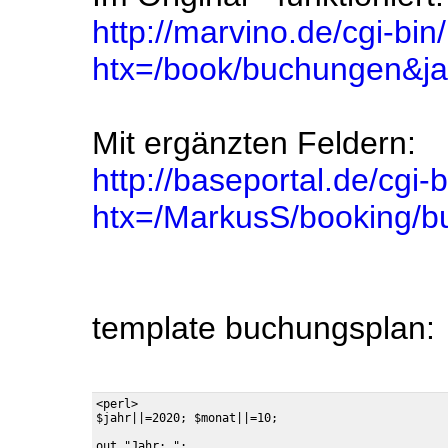
http://marvino.de/cgi-bin
htx=/book/buchungen&j
Mit ergänzten Feldern:
http://baseportal.de/cgi-
htx=/MarkusS/booking/
template buchungsplan:
<perl>

$jahr||=2020; $monat||=10;

out "Jahr: ";
