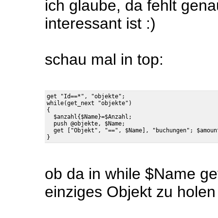
ich glaube, da fehlt gen
interessant ist :)
schau mal in top:
get "Id==*", "objekte";

while(get_next "objekte")

{

  $anzahl{$Name}=$Anzahl;

  push @objekte, $Name;

  get ["Objekt", "==", $Name], "buchungen"; $amount
ob da in while $Name gefü
einziges Objekt zu holen