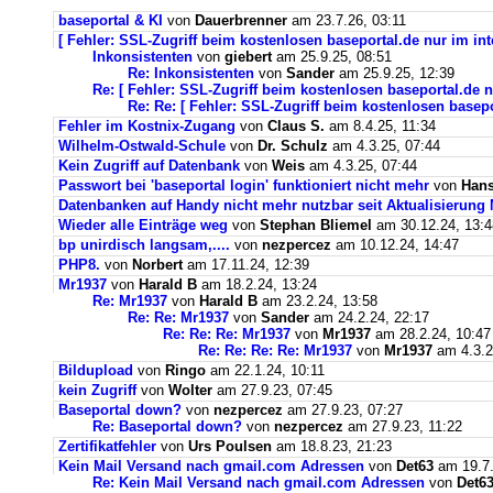
baseportal & KI
von
Dauerbrenner
am 23.7.26, 03:11
[ Fehler: SSL-Zugriff beim kostenlosen baseportal.de nur im int
Inkonsistenten
von
giebert
am 25.9.25, 08:51
Re: Inkonsistenten
von
Sander
am 25.9.25, 12:39
Re: [ Fehler: SSL-Zugriff beim kostenlosen baseportal.de n
Re: Re: [ Fehler: SSL-Zugriff beim kostenlosen basepo
Fehler im Kostnix-Zugang
von
Claus S.
am 8.4.25, 11:34
Wilhelm-Ostwald-Schule
von
Dr. Schulz
am 4.3.25, 07:44
Kein Zugriff auf Datenbank
von
Weis
am 4.3.25, 07:44
Passwort bei 'baseportal login' funktioniert nicht mehr
von
Hans
Datenbanken auf Handy nicht mehr nutzbar seit Aktualisierung
Wieder alle Einträge weg
von
Stephan Bliemel
am 30.12.24, 13:4
bp unirdisch langsam,....
von
nezpercez
am 10.12.24, 14:47
PHP8.
von
Norbert
am 17.11.24, 12:39
Mr1937
von
Harald B
am 18.2.24, 13:24
Re: Mr1937
von
Harald B
am 23.2.24, 13:58
Re: Re: Mr1937
von
Sander
am 24.2.24, 22:17
Re: Re: Re: Mr1937
von
Mr1937
am 28.2.24, 10:47
Re: Re: Re: Re: Mr1937
von
Mr1937
am 4.3.2
Bildupload
von
Ringo
am 22.1.24, 10:11
kein Zugriff
von
Wolter
am 27.9.23, 07:45
Baseportal down?
von
nezpercez
am 27.9.23, 07:27
Re: Baseportal down?
von
nezpercez
am 27.9.23, 11:22
Zertifikatfehler
von
Urs Poulsen
am 18.8.23, 21:23
Kein Mail Versand nach gmail.com Adressen
von
Det63
am 19.7.
Re: Kein Mail Versand nach gmail.com Adressen
von
Det6