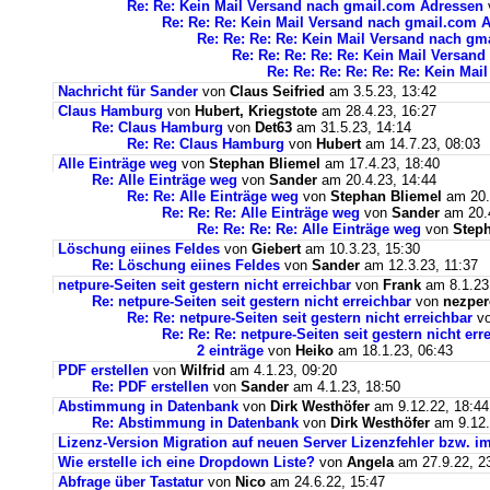
Re: Re: Kein Mail Versand nach gmail.com Adressen
Re: Re: Re: Kein Mail Versand nach gmail.com 
Re: Re: Re: Re: Kein Mail Versand nach g
Re: Re: Re: Re: Re: Kein Mail Versan
Re: Re: Re: Re: Re: Re: Kein Ma
Nachricht für Sander
von
Claus Seifried
am 3.5.23, 13:42
Claus Hamburg
von
Hubert, Kriegstote
am 28.4.23, 16:27
Re: Claus Hamburg
von
Det63
am 31.5.23, 14:14
Re: Re: Claus Hamburg
von
Hubert
am 14.7.23, 08:03
Alle Einträge weg
von
Stephan Bliemel
am 17.4.23, 18:40
Re: Alle Einträge weg
von
Sander
am 20.4.23, 14:44
Re: Re: Alle Einträge weg
von
Stephan Bliemel
am 20.
Re: Re: Re: Alle Einträge weg
von
Sander
am 20.4
Re: Re: Re: Re: Alle Einträge weg
von
Steph
Löschung eiines Feldes
von
Giebert
am 10.3.23, 15:30
Re: Löschung eiines Feldes
von
Sander
am 12.3.23, 11:37
netpure-Seiten seit gestern nicht erreichbar
von
Frank
am 8.1.23
Re: netpure-Seiten seit gestern nicht erreichbar
von
nezper
Re: Re: netpure-Seiten seit gestern nicht erreichbar
v
Re: Re: Re: netpure-Seiten seit gestern nicht err
2 einträge
von
Heiko
am 18.1.23, 06:43
PDF erstellen
von
Wilfrid
am 4.1.23, 09:20
Re: PDF erstellen
von
Sander
am 4.1.23, 18:50
Abstimmung in Datenbank
von
Dirk Westhöfer
am 9.12.22, 18:44
Re: Abstimmung in Datenbank
von
Dirk Westhöfer
am 9.12.
Lizenz-Version Migration auf neuen Server Lizenzfehler bzw. im
Wie erstelle ich eine Dropdown Liste?
von
Angela
am 27.9.22, 2
Abfrage über Tastatur
von
Nico
am 24.6.22, 15:47