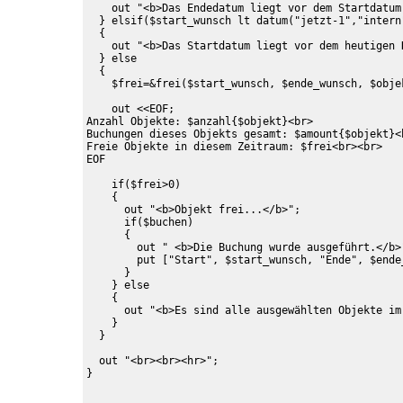
    out "<b>Das Endedatum liegt vor dem Startdatum!
  } elsif($start_wunsch lt datum("jetzt-1","intern"
  {

    out "<b>Das Startdatum liegt vor dem heutigen D
  } else

  {

    $frei=&frei($start_wunsch, $ende_wunsch, $objek
    out <<EOF;

Anzahl Objekte: $anzahl{$objekt}<br>

Buchungen dieses Objekts gesamt: $amount{$objekt}<b
Freie Objekte in diesem Zeitraum: $frei<br><br>

EOF

    if($frei>0)

    {

      out "<b>Objekt frei...</b>";

      if($buchen)

      {

        out " <b>Die Buchung wurde ausgeführt.</b>"
        put ["Start", $start_wunsch, "Ende", $ende
      }

    } else

    {

      out "<b>Es sind alle ausgewählten Objekte im
    }

  }

  out "<br><br><hr>";

}
