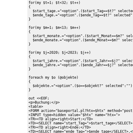
for(my $t=1; $t<32; $t++)

{

  $start_tage.="<option".($start_Tag==$t?" selected
  $ende_tage.="<option".($ende_Tag==$t?" selected":
}

for(my $m=1; $m<13; $m++)

{

  $start_monate.="<option".($start_Monat==$m?" sele
  $ende_monate.="<option".($ende_Monat==$m?" select
}

for(my $j=2020; $j<2023; $j++)

{

  $start_jahre.="<option".($start_Jahr==$j?" select
  $ende_jahre.="<option".($ende_Jahr==$j?" selected
}

foreach my $o (@objekte)

{

  $objekte.="<option".($o==$objekt?" selected":"").
}

out <<EOF;

<p>Buchung:</p>

<table>

<FORM action="baseportal.pl?htx=$htx" method="post
<INPUT type=hidden value="$htx" name="htx=">

<TR><TD align=right>Start:</TD>

<TD><SELECT name="start_Tag=">$start_tage</SELECT>
<TR><TD align=right>Ende:</TD>

<TD><SELECT name="ende_Tag=">$ende_tage</SELECT>.<