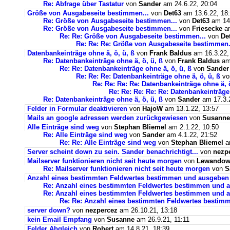
Re: Abfrage über Tastatur
von
Sander
am 24.6.22, 20:04
Größe von Ausgabeseite bestimmen...
von
Det63
am 13.6.22, 18
Re: Größe von Ausgabeseite bestimmen...
von
Det63
am 14.
Re: Größe von Ausgabeseite bestimmen...
von
Friesecke
am
Re: Re: Größe von Ausgabeseite bestimmen...
von
De
Re: Re: Re: Größe von Ausgabeseite bestimmen.
Datenbankeinträge ohne ä, ö, ü, ß
von
Frank Baldus
am 16.3.22,
Re: Datenbankeinträge ohne ä, ö, ü, ß
von
Frank Baldus
am 
Re: Re: Datenbankeinträge ohne ä, ö, ü, ß
von
Sander
Re: Re: Re: Datenbankeinträge ohne ä, ö, ü, ß
v
Re: Re: Re: Re: Datenbankeinträge ohne ä, ö
Re: Re: Re: Re: Re: Datenbankeinträge 
Re: Datenbankeinträge ohne ä, ö, ü, ß
von
Sander
am 17.3.2
Felder in Formular deaktivieren
von
HajoW
am 13.1.22, 13:57
Mails an google adressen werden zurückgewiesen
von
Susanne
Alle Einträge sind weg
von
Stephan Bliemel
am 2.1.22, 10:50
Re: Alle Einträge sind weg
von
Sander
am 4.1.22, 21:52
Re: Re: Alle Einträge sind weg
von
Stephan Bliemel
am
Server scheint down zu sein. Sander benachrichtigt...
von
nezp
Mailserver funktionieren nicht seit heute morgen
von
Lewandows
Re: Mailserver funktionieren nicht seit heute morgen
von
S
Anzahl eines bestimmten Feldwertes bestimmen und ausgeben
Re: Anzahl eines bestimmten Feldwertes bestimmen und 
Re: Anzahl eines bestimmten Feldwertes bestimmen und a
Re: Re: Anzahl eines bestimmten Feldwertes bestim
server down?
von
nezpercez
am 26.10.21, 13:18
kein Email Empfang
von
Susanne
am 26.9.21, 11:11
Felder Abgleich
von
Robert
am 14.8.21, 18:39