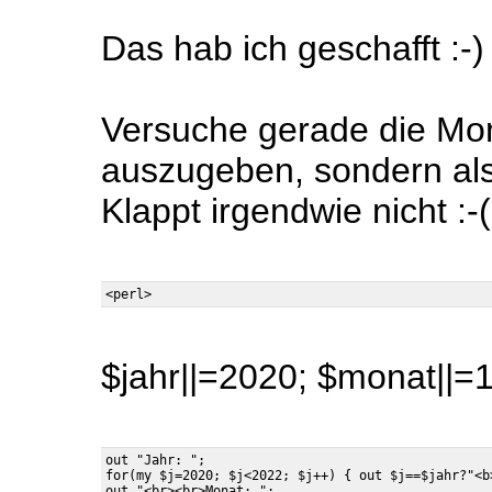
Das hab ich geschafft :-)
Versuche gerade die Mo
auszugeben, sondern al
Klappt irgendwie nicht :-(
$jahr||=2020; $monat||=1
out "Jahr: ";

for(my $j=2020; $j<2022; $j++) { out $j==$jahr?"<b
out "<br><br>Monat: ";
