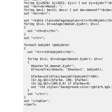
for(my $j=2020; $j<2022; $j++) { out $j==$jahr?"<b
out "<br><br>Monat: ";

for(my $m=1; $m<13; $m++) { out $m==$monat?"<b>$m<
out "<br><br>";

out "<table class=belegungsplan><tr><th>Objekt</th>
for(my $t=1; $t<=&tage($monat,$jahr); $t++)

{

  out "<th>$t</th>";

}

out "</tr>";

foreach $objekt (@objekte)

{

  out "<tr><td>$objekt</td>";

  for(my $t=1; $t<=&tage($monat,$jahr); $t++)

  {

    $heute="$t.$monat.$jahr";

    $frei=&frei($heute, "$heute+1", $objekt);

    $farbe=int($frei/$anzahl{$objekt}*100);

    ($r,$g,$b)=($farbe, 100, $farbe);

    ($r,$g,$b)=(100,0,0) if $farbe==0;

    out "<td style=\"background-color:rgb($r%,$g%,$
  }

  out "</tr>";

}

out "</table>";

</perl>
