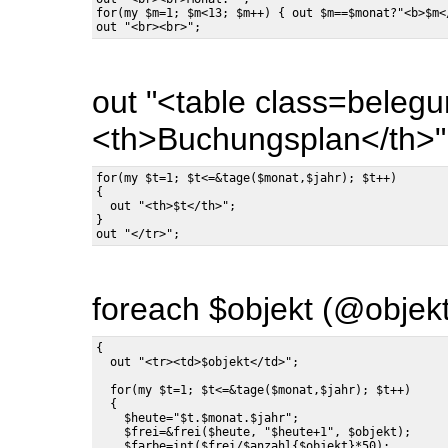
for(my $m=1; $m<13; $m++) { out $m==$monat?"<b>$m<
out "<table class=beleg
<th>Buchungsplan</th>"
for(my $t=1; $t<=&tage($monat,$jahr); $t++)

{

  out "<th>$t</th>";

}

foreach $objekt (@objek
{

  for(my $t=1; $t<=&tage($monat,$jahr); $t++)

  {

    $heute="$t.$monat.$jahr";

    $frei=&frei($heute, "$heute+1", $objekt);

    $farbe=int($frei/$anzahl{$objekt}*50);
