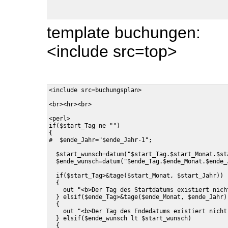
template buchungen:
<include src=top>
<include src=buchungsplan>

<br><hr><br>

<perl>

if($start_Tag ne "")

{

#  $ende_Jahr="$ende_Jahr-1";

  $start_wunsch=datum("$start_Tag.$start_Monat.$st
  $ende_wunsch=datum("$ende_Tag.$ende_Monat.$ende_J
  if($start_Tag>&tage($start_Monat, $start_Jahr))

  {

    out "<b>Der Tag des Startdatums existiert nicht
  } elsif($ende_Tag>&tage($ende_Monat, $ende_Jahr))
  {

    out "<b>Der Tag des Endedatums existiert nicht!
  } elsif($ende_wunsch lt $start_wunsch)

  {
