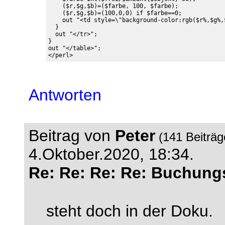
    ($r,$g,$b)=($farbe, 100, $farbe);

    ($r,$g,$b)=(100,0,0) if $farbe==0;

    out "<td style=\"background-color:rgb($r%,$g%,
  }

  out "</tr>";

}

out "</table>";

Antworten
Beitrag von
Peter
(141 Beiträ
4.Oktober.2020, 18:34.
Re: Re: Re: Re: Buchung
steht doch in der Doku.