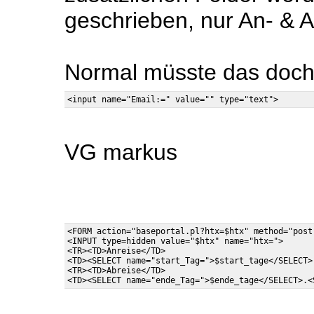
geschrieben, nur An- & A
Normal müsste das doch
VG markus
<FORM action="baseportal.pl?htx=$htx" method="post
<INPUT type=hidden value="$htx" name="htx=">

<TR><TD>Anreise</TD>

<TD><SELECT name="start_Tag=">$start_tage</SELECT>
<TR><TD>Abreise</TD>
