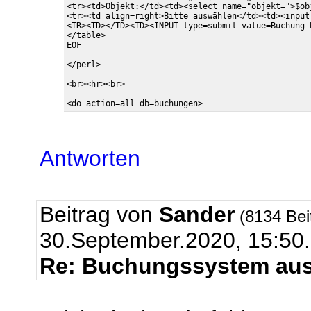
<tr><td>Objekt:</td><td><select name="objekt=">$ob
<tr><td align=right>Bitte auswählen</td><td><input
<TR><TD></TD><TD><INPUT type=submit value=Buchung 
</table>

EOF

</perl>

<br><hr><br>

Antworten
Beitrag von
Sander
(8134 Bei
30.September.2020, 15:50.
Re: Buchungssystem aus