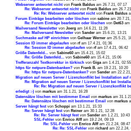
Webserver antwortet nicht
von
Frank Baldus
am 26.7.21, 07:17
Re: Webserver antwortet nicht
von
Frank Baldus
am 26.7.21
Re: Re: Webserver antwortet nicht
von
Frank Baldus
a
Forum Einträge bearbeiten oder löschen
von
sabine
am 20.7.21,
Re: Forum Einträge bearbeiten oder löschen
von
Det63
am 2
Mailversand Newsletter
von
Joerg
am 14.6.21, 11:28
Re: Mailversand Newsletter
von
Sander
am 15.6.21, 13:21
Suchmaske auf HP einrichten
von
Gelhaar Werner
am 25.5.21, 1
Session ID immer abgelaufen
von
rf
am 17.4.21, 01:36
Re: Session ID immer abgelaufen
von
rf
am 17.4.21, 06:42
Größe Datenfeld...
von
Sabine60
am 15.4.21, 15:02
Re: Größe Datenfeld...
von
Sabine60
am 15.4.21, 15:06
Trefferanzahl Textkorrektur in türkisch
von
Giga
am 1.4.21, 02:55
https für netpure-Datenbanken?
von
Frank B.
am 19.2.21, 10:20
Re: https für netpure-Datenbanken?
von
Sander
am 22.2.21,
Migration auf neuen Server / Lizenzkonflikt bei Installation au
Re: Migration auf neuen Server / Lizenzkonflikt bei Instal
Re: Re: Migration auf neuen Server / Lizenzkonflikt b
erledigt :-)
von
markus
am 31.1.21, 16:28
Datensätze löschen mit bestimmer Email
von
markus
am 31.1.21
Re: Datensätze löschen mit bestimmer Email
von
markus
a
Server hängt fest
von
Schoppi
am 13.1.21, 15:33
Re: Server hängt fest
von
Reiner
am 30.1.21, 12:28
Re: Re: Server hängt fest
von
Sander
am 1.2.21, 10:43
SSL-Fehler
von
Enrico Alff
am 19.2.24, 09:19
Re: SSL-Fehler
von
Enrico Alff
am 21.2.24, 08:47
Re: Re: SSL-Fehler
von
richard
am 22.2.24, 