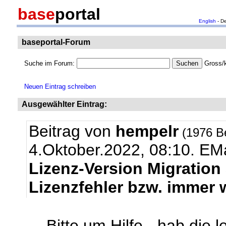
base
portal
English
- D
baseportal-Forum
Suche im Forum:
Gross/k
Neuen Eintrag schreiben
Ausgewählter Eintrag:
Beitrag von
hempelr
(1976 B
4.Oktober.2022, 08:10.
EMa
Lizenz-Version Migration
Lizenzfehler bzw. immer w
Bitte um Hilfe - hab die 