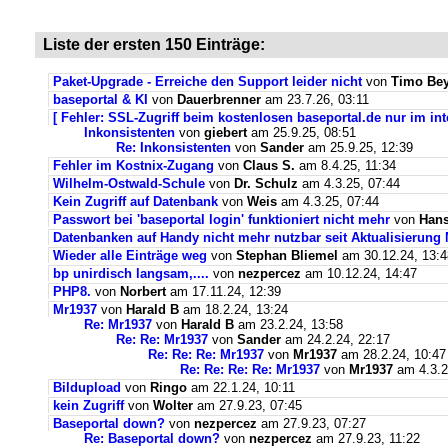
Liste der ersten 150 Einträge:
Paket-Upgrade - Erreiche den Support leider nicht
von
Timo Bey
baseportal & KI
von
Dauerbrenner
am 23.7.26, 03:11
[ Fehler: SSL-Zugriff beim kostenlosen baseportal.de nur im int
Inkonsistenten
von
giebert
am 25.9.25, 08:51
Re: Inkonsistenten
von
Sander
am 25.9.25, 12:39
Fehler im Kostnix-Zugang
von
Claus S.
am 8.4.25, 11:34
Wilhelm-Ostwald-Schule
von
Dr. Schulz
am 4.3.25, 07:44
Kein Zugriff auf Datenbank
von
Weis
am 4.3.25, 07:44
Passwort bei 'baseportal login' funktioniert nicht mehr
von
Hans
Datenbanken auf Handy nicht mehr nutzbar seit Aktualisierung
Wieder alle Einträge weg
von
Stephan Bliemel
am 30.12.24, 13:4
bp unirdisch langsam,....
von
nezpercez
am 10.12.24, 14:47
PHP8.
von
Norbert
am 17.11.24, 12:39
Mr1937
von
Harald B
am 18.2.24, 13:24
Re: Mr1937
von
Harald B
am 23.2.24, 13:58
Re: Re: Mr1937
von
Sander
am 24.2.24, 22:17
Re: Re: Re: Mr1937
von
Mr1937
am 28.2.24, 10:47
Re: Re: Re: Re: Mr1937
von
Mr1937
am 4.3.2
Bildupload
von
Ringo
am 22.1.24, 10:11
kein Zugriff
von
Wolter
am 27.9.23, 07:45
Baseportal down?
von
nezpercez
am 27.9.23, 07:27
Re: Baseportal down?
von
nezpercez
am 27.9.23, 11:22