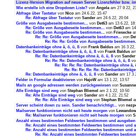
Lizenz-Version Migration auf neuen Server Lizenzfehler bzw. im
Wie erstelle ich eine Dropdown Liste?
von
Angela
am 27.9.22, 2
Abfrage über Tastatur
von
Nico
am 24.6.22, 15:47
Re: Abfrage über Tastatur
von
Sander
am 24.6.22, 20:04
Größe von Ausgabeseite bestimmen...
von
Det63
am 13.6.22, 18
Re: Größe von Ausgabeseite bestimmen...
von
Det63
am 14.
Re: Größe von Ausgabeseite bestimmen...
von
Friesecke
am
Re: Re: Größe von Ausgabeseite bestimmen...
von
De
Re: Re: Re: Größe von Ausgabeseite bestimmen.
Datenbankeinträge ohne ä, ö, ü, ß
von
Frank Baldus
am 16.3.22,
Re: Datenbankeinträge ohne ä, ö, ü, ß
von
Frank Baldus
am 
Re: Re: Datenbankeinträge ohne ä, ö, ü, ß
von
Sander
Re: Re: Re: Datenbankeinträge ohne ä, ö, ü, ß
v
Re: Re: Re: Re: Datenbankeinträge ohne ä, ö
Re: Re: Re: Re: Re: Datenbankeinträge 
Re: Datenbankeinträge ohne ä, ö, ü, ß
von
Sander
am 17.3.2
Felder in Formular deaktivieren
von
HajoW
am 13.1.22, 13:57
Mails an google adressen werden zurückgewiesen
von
Susanne
Alle Einträge sind weg
von
Stephan Bliemel
am 2.1.22, 10:50
Re: Alle Einträge sind weg
von
Sander
am 4.1.22, 21:52
Re: Re: Alle Einträge sind weg
von
Stephan Bliemel
am
Server scheint down zu sein. Sander benachrichtigt...
von
nezp
Mailserver funktionieren nicht seit heute morgen
von
Lewandows
Re: Mailserver funktionieren nicht seit heute morgen
von
S
Anzahl eines bestimmten Feldwertes bestimmen und ausgeben
Re: Anzahl eines bestimmten Feldwertes bestimmen und 
Re: Anzahl eines bestimmten Feldwertes bestimmen und a
Re: Re: Anzahl eines bestimmten Feldwertes bestim