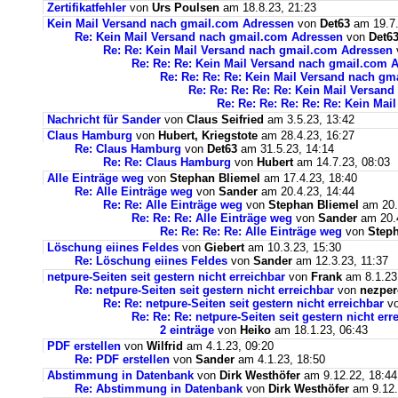
Zertifikatfehler
von
Urs Poulsen
am 18.8.23, 21:23
Kein Mail Versand nach gmail.com Adressen
von
Det63
am 19.7.
Re: Kein Mail Versand nach gmail.com Adressen
von
Det6
Re: Re: Kein Mail Versand nach gmail.com Adressen
Re: Re: Re: Kein Mail Versand nach gmail.com 
Re: Re: Re: Re: Kein Mail Versand nach g
Re: Re: Re: Re: Re: Kein Mail Versan
Re: Re: Re: Re: Re: Re: Kein Ma
Nachricht für Sander
von
Claus Seifried
am 3.5.23, 13:42
Claus Hamburg
von
Hubert, Kriegstote
am 28.4.23, 16:27
Re: Claus Hamburg
von
Det63
am 31.5.23, 14:14
Re: Re: Claus Hamburg
von
Hubert
am 14.7.23, 08:03
Alle Einträge weg
von
Stephan Bliemel
am 17.4.23, 18:40
Re: Alle Einträge weg
von
Sander
am 20.4.23, 14:44
Re: Re: Alle Einträge weg
von
Stephan Bliemel
am 20.
Re: Re: Re: Alle Einträge weg
von
Sander
am 20.4
Re: Re: Re: Re: Alle Einträge weg
von
Steph
Löschung eiines Feldes
von
Giebert
am 10.3.23, 15:30
Re: Löschung eiines Feldes
von
Sander
am 12.3.23, 11:37
netpure-Seiten seit gestern nicht erreichbar
von
Frank
am 8.1.23
Re: netpure-Seiten seit gestern nicht erreichbar
von
nezper
Re: Re: netpure-Seiten seit gestern nicht erreichbar
v
Re: Re: Re: netpure-Seiten seit gestern nicht err
2 einträge
von
Heiko
am 18.1.23, 06:43
PDF erstellen
von
Wilfrid
am 4.1.23, 09:20
Re: PDF erstellen
von
Sander
am 4.1.23, 18:50
Abstimmung in Datenbank
von
Dirk Westhöfer
am 9.12.22, 18:44
Re: Abstimmung in Datenbank
von
Dirk Westhöfer
am 9.12.