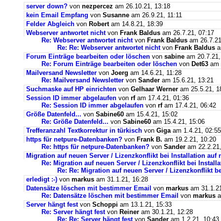
server down?
von
nezpercez
am 26.10.21, 13:18
kein Email Empfang
von
Susanne
am 26.9.21, 11:11
Felder Abgleich
von
Robert
am 14.8.21, 18:39
Webserver antwortet nicht
von
Frank Baldus
am 26.7.21, 07:17
Re: Webserver antwortet nicht
von
Frank Baldus
am 26.7.21
Re: Re: Webserver antwortet nicht
von
Frank Baldus
a
Forum Einträge bearbeiten oder löschen
von
sabine
am 20.7.21,
Re: Forum Einträge bearbeiten oder löschen
von
Det63
am 2
Mailversand Newsletter
von
Joerg
am 14.6.21, 11:28
Re: Mailversand Newsletter
von
Sander
am 15.6.21, 13:21
Suchmaske auf HP einrichten
von
Gelhaar Werner
am 25.5.21, 1
Session ID immer abgelaufen
von
rf
am 17.4.21, 01:36
Re: Session ID immer abgelaufen
von
rf
am 17.4.21, 06:42
Größe Datenfeld...
von
Sabine60
am 15.4.21, 15:02
Re: Größe Datenfeld...
von
Sabine60
am 15.4.21, 15:06
Trefferanzahl Textkorrektur in türkisch
von
Giga
am 1.4.21, 02:55
https für netpure-Datenbanken?
von
Frank B.
am 19.2.21, 10:20
Re: https für netpure-Datenbanken?
von
Sander
am 22.2.21,
Migration auf neuen Server / Lizenzkonflikt bei Installation au
Re: Migration auf neuen Server / Lizenzkonflikt bei Instal
Re: Re: Migration auf neuen Server / Lizenzkonflikt b
erledigt :-)
von
markus
am 31.1.21, 16:28
Datensätze löschen mit bestimmer Email
von
markus
am 31.1.21
Re: Datensätze löschen mit bestimmer Email
von
markus
a
Server hängt fest
von
Schoppi
am 13.1.21, 15:33
Re: Server hängt fest
von
Reiner
am 30.1.21, 12:28
Re: Re: Server hängt fest
von
Sander
am 1.2.21, 10:43