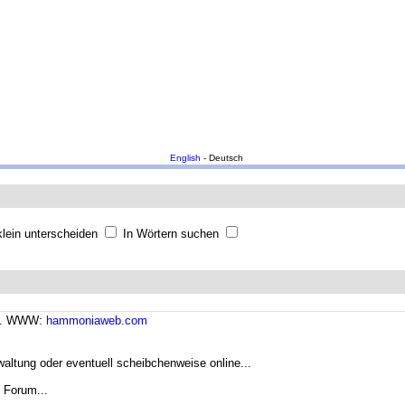
English
- Deutsch
lein unterscheiden
In Wörtern suchen
57. WWW:
hammoniaweb.com
waltung oder eventuell scheibchenweise online...
 Forum...