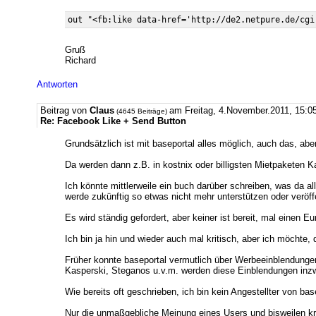
Gruß
Richard
Antworten
Beitrag von
Claus
am Freitag, 4.November.2011, 15
(4645 Beiträge)
Re: Facebook Like + Send Button
Grundsätzlich ist mit baseportal alles möglich, auch das, ab
Da werden dann z.B. in kostnix oder billigsten Mietpaketen 
Ich könnte mittlerweile ein buch darüber schreiben, was da all
werde zukünftig so etwas nicht mehr unterstützen oder veröff
Es wird ständig gefordert, aber keiner ist bereit, mal einen 
Ich bin ja hin und wieder auch mal kritisch, aber ich möchte,
Früher konnte baseportal vermutlich über Werbeeinblendung
Kasperski, Steganos u.v.m. werden diese Einblendungen inzw
Wie bereits oft geschrieben, ich bin kein Angestellter von b
Nur die unmaßgebliche Meinung eines Users und bisweilen k