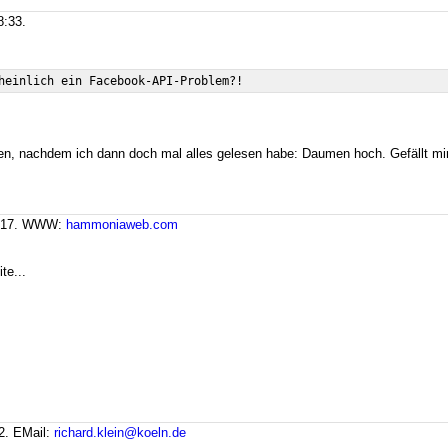
8:33.
den, nachdem ich dann doch mal alles gelesen habe: Daumen hoch. Gefällt mir
5:17. WWW:
hammoniaweb.com
te...
12.
EMail:
richard.klein@koeln.de