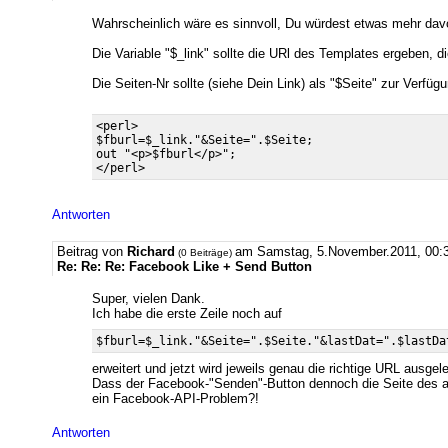
Wahrscheinlich wäre es sinnvoll, Du würdest etwas mehr davo
Die Variable "$_link" sollte die URl des Templates ergeben, d
Die Seiten-Nr sollte (siehe Dein Link) als "$Seite" zur Ve
<perl>

$fburl=$_link."&Seite=".$Seite;

out "<p>$fburl</p>";

Antworten
Beitrag von
Richard
am Samstag, 5.November.2011, 00:
(0 Beiträge)
Re: Re: Re: Facebook Like + Send Button
Super, vielen Dank.
Ich habe die erste Zeile noch auf
erweitert und jetzt wird jeweils genau die richtige URL ausgel
Dass der Facebook-"Senden"-Button dennoch die Seite des aktu
ein Facebook-API-Problem?!
Antworten