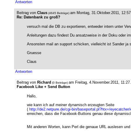
Antworten
Beitrag von
Claus
am Montag, 31.Oktober.2011, 12:
(4645 Beiträge)
Re: Datenbank zu groß?
versuch mal die DB zu exportieren, entweder intern unter Ver
Anleitungen dazu findest Du ansatzweise in der Doku oder im
Ansonsten mail an support schicken, vielleicht ist Sander ja s
Gruesse
Claus
Antworten
Beitrag von
Richard
am Freitag, 4.November.2011, 11:27
(0 Beiträge)
Facebook Like + Send Button
Hallo,
wie kann ich auf meiner dynamisch erzeugten Seite
(
http://de2.netpure.de/cgi-bin/baseportal.pl?htx=/eyecatche
erreichen, dass die Facebook-Buttons genau diese dynamisch 
Mit anderen Worten, kann Perl die genaue URL auslesen und 