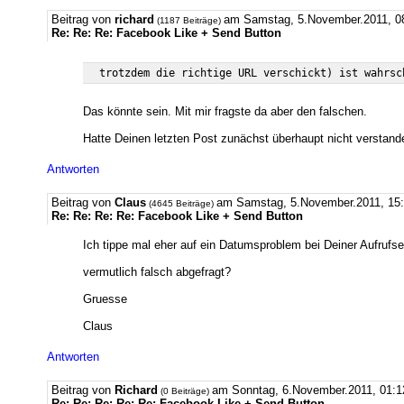
Beitrag von
richard
am Samstag, 5.November.2011, 0
(1187 Beiträge)
Re: Re: Re: Facebook Like + Send Button
Das könnte sein. Mit mir fragste da aber den falschen.
Hatte Deinen letzten Post zunächst überhaupt nicht verstan
Antworten
Beitrag von
Claus
am Samstag, 5.November.2011, 1
(4645 Beiträge)
Re: Re: Re: Re: Facebook Like + Send Button
Ich tippe mal eher auf ein Datumsproblem bei Deiner Aufrufsei
vermutlich falsch abgefragt?
Gruesse
Claus
Antworten
Beitrag von
Richard
am Sonntag, 6.November.2011, 01:
(0 Beiträge)
Re: Re: Re: Re: Re: Facebook Like + Send Button