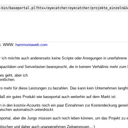
:05. WWW:
hammoniaweb.com
er ich möchte auch andererseits keine Scripte oder Anregungen in unerfahrene
Kapazitäten und Serverlasten beansprucht, die in keinem Verhältnis mehr zum 
es geht, aber ich
entlichen.
Euro mehr für diese Leistungen zu bezahlen. Das kann kein Unternehmen langfris
 daß ein gutes Produkt wie baseportal auch weiterhin auf dem Markt ist.
en in den kostnix-Acounts noch ein paar Einnahmen zur Kostendeckung gener
ischen automatisch unterdrückt.
aseportal, aber die Jungs müssen auch noch leben können, um das Projekt zu er
ritischen und daher auch unangenehmen Zeitgenossen...;)