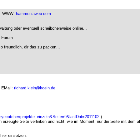
57. WWW:
hammoniaweb.com
waltung oder eventuell scheibchenweise online...
 Forum...
o freundlich, dir das zu packen...
.
EMail:
richard.klein@koeln.de
r/eyecatcher/projekte_einzeln&Seite=9&lastDat=2011102
)
erzeugte Seite verlinken und nicht, wie im Moment, nur die Seite mit dem ak
hier einsetzen: