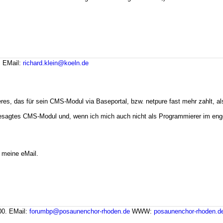
.
EMail:
richard.klein@koeln.de
res, das für sein CMS-Modul via Baseportal, bzw. netpure fast mehr zahlt, a
sagtes CMS-Modul und, wenn ich mich auch nicht als Programmierer im enger
n meine eMail.
00.
EMail:
forumbp@posaunenchor-rhoden.de
WWW:
posaunenchor-rhoden.d