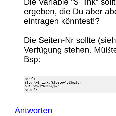
Die Variable "$_link" sol
ergeben, die Du aber ab
eintragen könntest!?
Die Seiten-Nr sollte (sie
Verfügung stehen. Müß
Bsp:
<perl>

$fburl=$_link."&Seite=".$Seite;

out "<p>$fburl</p>";

Antworten