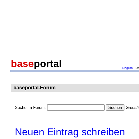
base
portal
English
- D
baseportal-Forum
Suche im Forum:
Gross/k
Neuen Eintrag schreiben