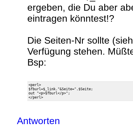
ergeben, die Du aber ab
eintragen könntest!?
Die Seiten-Nr sollte (sie
Verfügung stehen. Müß
Bsp:
<perl>

$fburl=$_link."&Seite=".$Seite;

out "<p>$fburl</p>";

Antworten