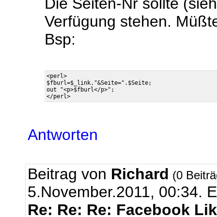
Die Seiten-Nr sollte (sie
Verfügung stehen. Müß
Bsp:
<perl>

$fburl=$_link."&Seite=".$Seite;

out "<p>$fburl</p>";

Antworten
Beitrag von
Richard
(0 Beitr
5.November.2011, 00:34.
E
Re: Re: Re: Facebook Li