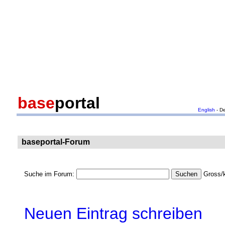
base
portal
English
- D
baseportal-Forum
Suche im Forum:
Gross/k
Neuen Eintrag schreiben