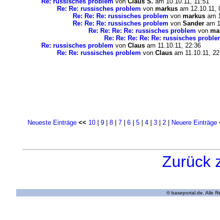
Re: russisches problem
von
Claus S.
am 10.10.11, 11:51
Re: Re: russisches problem
von
markus
am 12.10.11, 
Re: Re: Re: russisches problem
von
markus
am 1
Re: Re: Re: russisches problem
von
Sander
am 12
Re: Re: Re: Re: russisches problem
von
ma
Re: Re: Re: Re: Re: russisches probl
Re: russisches problem
von
Claus
am 11.10.11, 22:36
Re: Re: russisches problem
von
Claus
am 11.10.11, 22
Neueste Einträge
<<
10
|
9
|
8
|
7
|
6
|
5
|
4
|
3
|
2
|
Neuere Einträge
Zurück 
© baseportal.de. Alle 