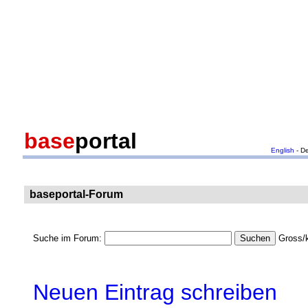
base
portal
English
- D
baseportal-Forum
Suche im Forum:
Gross/k
Neuen Eintrag schreiben