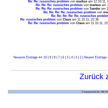
Re: Re: russisches problem
von
markus
am 12.10.11, 
Re: Re: Re: russisches problem
von
markus
am 1
Re: Re: Re: russisches problem
von
Sander
am 12
Re: Re: Re: Re: russisches problem
von
ma
Re: Re: Re: Re: Re: russisches probl
Re: russisches problem
von
Claus
am 11.10.11, 22:36
Re: Re: russisches problem
von
Claus
am 11.10.11, 22
Neueste Einträge
<<
10
|
9
|
8
|
7
|
6
|
5
|
4
|
3
|
2
|
Neuere Einträge
Zurück 
© baseportal.de. Alle 