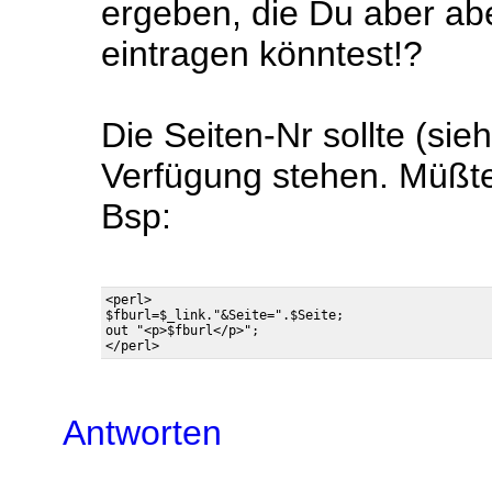
ergeben, die Du aber ab
eintragen könntest!?
Die Seiten-Nr sollte (sie
Verfügung stehen. Müß
Bsp:
<perl>

$fburl=$_link."&Seite=".$Seite;

out "<p>$fburl</p>";

Antworten